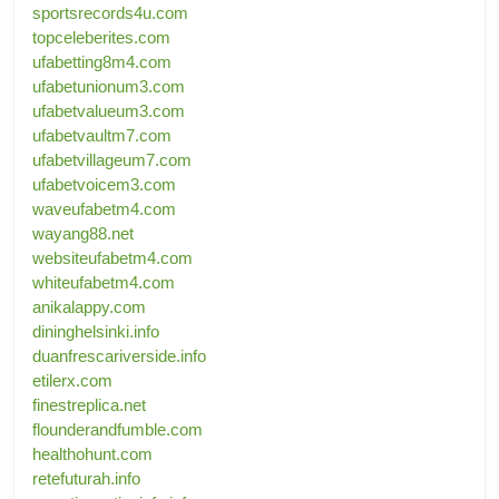
sportsrecords4u.com
topceleberites.com
ufabetting8m4.com
ufabetunionum3.com
ufabetvalueum3.com
ufabetvaultm7.com
ufabetvillageum7.com
ufabetvoicem3.com
waveufabetm4.com
wayang88.net
websiteufabetm4.com
whiteufabetm4.com
anikalappy.com
dininghelsinki.info
duanfrescariverside.info
etilerx.com
finestreplica.net
flounderandfumble.com
healthohunt.com
retefuturah.info