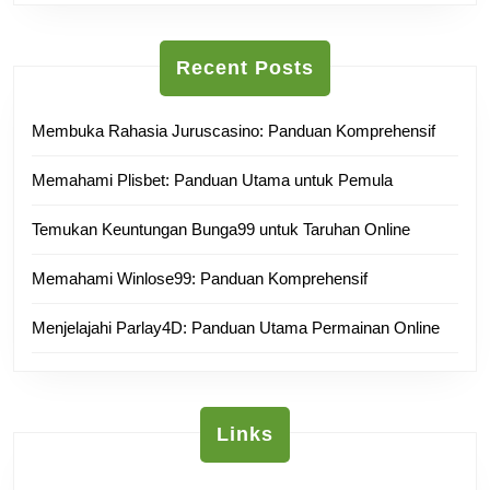
Recent Posts
Membuka Rahasia Juruscasino: Panduan Komprehensif
Memahami Plisbet: Panduan Utama untuk Pemula
Temukan Keuntungan Bunga99 untuk Taruhan Online
Memahami Winlose99: Panduan Komprehensif
Menjelajahi Parlay4D: Panduan Utama Permainan Online
Links