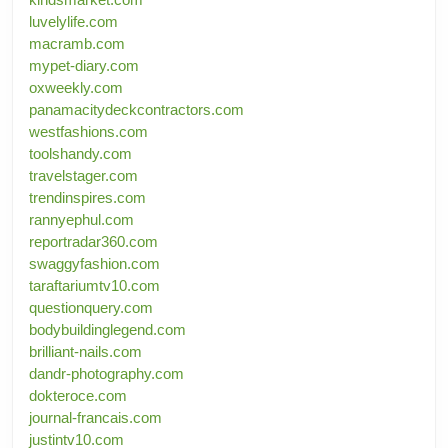
luvelylife.com
macramb.com
mypet-diary.com
oxweekly.com
panamacitydeckcontractors.com
westfashions.com
toolshandy.com
travelstager.com
trendinspires.com
rannyephul.com
reportradar360.com
swaggyfashion.com
taraftariumtv10.com
questionquery.com
bodybuildinglegend.com
brilliant-nails.com
dandr-photography.com
dokteroce.com
journal-francais.com
justintv10.com