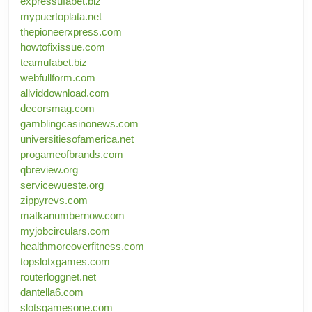
expressufabet.biz
mypuertoplata.net
thepioneerxpress.com
howtofixissue.com
teamufabet.biz
webfullform.com
allviddownload.com
decorsmag.com
gamblingcasinonews.com
universitiesofamerica.net
progameofbrands.com
qbreview.org
servicewueste.org
zippyrevs.com
matkanumbernow.com
myjobcirculars.com
healthmoreoverfitness.com
topslotxgames.com
routerloggnet.net
dantella6.com
slotsgamesone.com