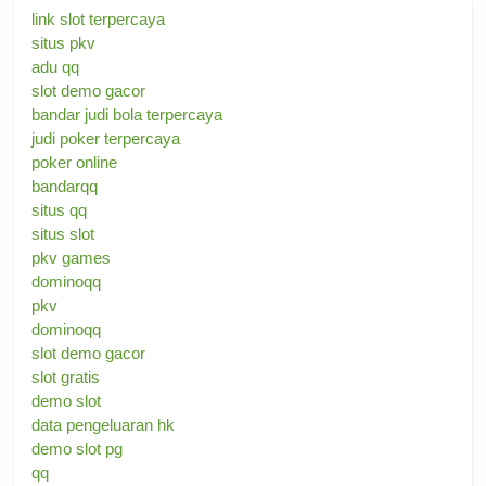
link slot terpercaya
situs pkv
adu qq
slot demo gacor
bandar judi bola terpercaya
judi poker terpercaya
poker online
bandarqq
situs qq
situs slot
pkv games
dominoqq
pkv
dominoqq
slot demo gacor
slot gratis
demo slot
data pengeluaran hk
demo slot pg
qq