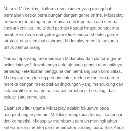
Masuki Midasplay, platform revolusioner yang mengubah
permainan ketika berhubungan dengan game online. Midasplay
menawarkan beragam permainan untuk pemain dari semua
tingkat keahlian, mulai dari pemain kasual hingga penggemar
berat. Baik Anda menyukai game first-person shooter, game
strategi, atau simulasi olahraga, Midasplay memiliki sesuatu
untuk semua orang.
Namun apa yang membedakan Midasplay dari platform game
online lainnya? Jawabannya terletak pada pendekatan uniknya
terhadap keterlibatan pengguna dan pembangunan komunitas.
Midasplay mendorong pemain untuk melepaskan jiwa gamer
mereka dengan menciptakan lingkungan yang mendukung dan
kolaboratif di mana pemain dapat terhubung, bersaing, dan
belajar satu sama lain.
Salah satu fitur utama Midasplay adalah fokusnya pada
pengembangan pemain. Melalui serangkaian tutorial, tantangan,
dan kompetisi, Midasplay membantu pemain meningkatkan
keterampilan mereka dan menemukan strategi baru. Baik Anda