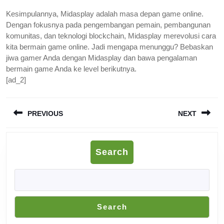
Kesimpulannya, Midasplay adalah masa depan game online.
Dengan fokusnya pada pengembangan pemain, pembangunan
komunitas, dan teknologi blockchain, Midasplay merevolusi cara
kita bermain game online. Jadi mengapa menunggu? Bebaskan
jiwa gamer Anda dengan Midasplay dan bawa pengalaman
bermain game Anda ke level berikutnya.
[ad_2]
Post
PREVIOUS
NEXT
navigation
Previous
Next
post:
post:
Search
Search