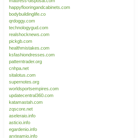
mattress-disposal.com
happyflooringandcabinets.com
bodybuildinglife.co
qrdoggy.com
technologygud.com
realshocknews.com
pickgb.com
healthmistakes.com
ksfashiondresses.com
patterntrader.org
cnhpa.net
sitalotus.com
supernotes.org
worldsportsempires.com
updatecentral360.com
katamastah.com
zqscore.net
aseleraio.info
asticio.info
egardenio.info
arxteamio.info