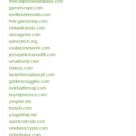
freecellphonedatabase.com
gamersrope.com
exellewebmedia.com
free-gamestop.com
sinbadtravels.com
ukmagzine.com
wareztech.org
usabestnetwork.com
jessepinkmanoutfit.com
umailsend.com
retarys.com
fasterformationcpf.com
goldensnuggles.com
lookbattlemap.com
buyrdpservice.com
yesport.net
tostylo.com
yougetthat.net
sportsnetclub.com
newbestcrypto.com
oxfordsave.com