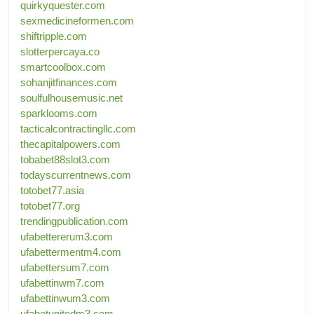
quirkyquester.com
sexmedicineformen.com
shiftripple.com
slotterpercaya.co
smartcoolbox.com
sohanjitfinances.com
soulfulhousemusic.net
sparklooms.com
tacticalcontractingllc.com
thecapitalpowers.com
tobabet88slot3.com
todayscurrentnews.com
totobet77.asia
totobet77.org
trendingpublication.com
ufabettererum3.com
ufabettermentm4.com
ufabettersum7.com
ufabettinwm7.com
ufabettinwum3.com
ufabetunitedm3.com