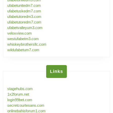
ufabetunitedm7.com
ufabetuskedm7.com
ufabetutoredm3.com
ufabetutoredm7.com
ufabetvalleyum3.com
veloxview.com
westufabetm3.com
whiskeybrothersllc.com
wildufabetum7.com
Links
stagehubs.com
1x2forum.net
login99bet.com
secretcourtesans.com
onlinebahisforum1.com