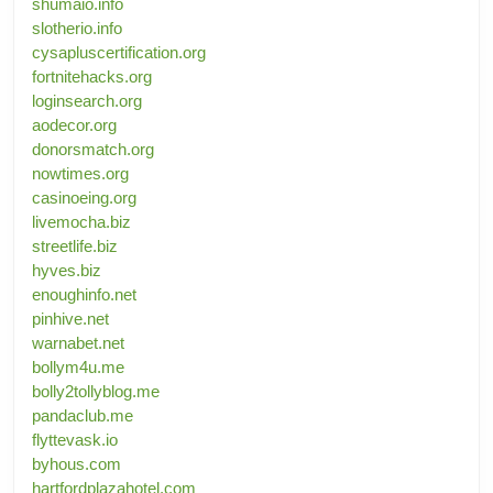
shumaio.info
slotherio.info
cysapluscertification.org
fortnitehacks.org
loginsearch.org
aodecor.org
donorsmatch.org
nowtimes.org
casinoeing.org
livemocha.biz
streetlife.biz
hyves.biz
enoughinfo.net
pinhive.net
warnabet.net
bollym4u.me
bolly2tollyblog.me
pandaclub.me
flyttevask.io
byhous.com
hartfordplazahotel.com