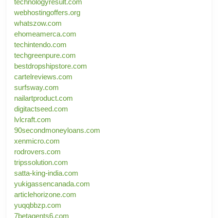
technologyresult.com
webhostingoffers.org
whatszow.com
ehomeamerca.com
techintendo.com
techgreenpure.com
bestdropshipstore.com
cartelreviews.com
surfsway.com
nailartproduct.com
digitactseed.com
lvlcraft.com
90secondmoneyloans.com
xenmicro.com
rodrovers.com
tripssolution.com
satta-king-india.com
yukigassencanada.com
articlehorizone.com
yuqqbbzp.com
7betagents6.com