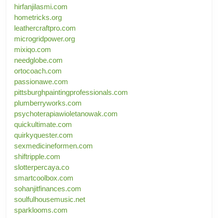
hirfanjilasmi.com
hometricks.org
leathercraftpro.com
microgridpower.org
mixiqo.com
needglobe.com
ortocoach.com
passionawe.com
pittsburghpaintingprofessionals.com
plumberryworks.com
psychoterapiawioletanowak.com
quickultimate.com
quirkyquester.com
sexmedicineformen.com
shiftripple.com
slotterpercaya.co
smartcoolbox.com
sohanjitfinances.com
soulfulhousemusic.net
sparklooms.com