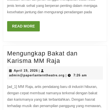
Kesehatan
jenis lemak sehat yang berperan penting dalam menjaga
Jantung
kesehatan jantung dan mengurangi peradangan pada
dan
Peradangan
READ
READ MORE
MORE
Mengungkap Bakat dan
Mengungkap
Karisma MM Raja
Bakat
April
April 19, 2026
|
dan
19,
admin@paperlanterntheat
admin@paperlanterntheatre.org
7:26 am
|
2026
Karisma
[ad_1] MM Raja, artis pendatang baru di industri hiburan,
MM
dengan cepat membuat namanya terkenal dengan bakat
Raja
dan karismanya yang tak terbantahkan. Dengan hasrat
terhadap musik dan penampilan panggung yang menawan,