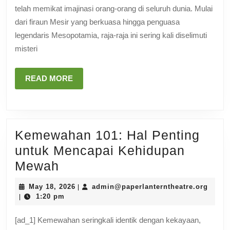
Kuno:
telah memikat imajinasi orang-orang di seluruh dunia. Mulai
Penem
dari firaun Mesir yang berkuasa hingga penguasa
Arkeol
legendaris Mesopotamia, raja-raja ini sering kali diselimuti
misteri
READ
READ MORE
MORE
Kemewahan 101: Hal Penting
untuk Mencapai Kehidupan
Kemewahan
Mewah
101:
May
admin
May 18, 2026
admin@paperlanterntheatre.org
|
Hal
18,
1:20 pm
|
2026
Penting
[ad_1] Kemewahan seringkali identik dengan kekayaan,
untuk