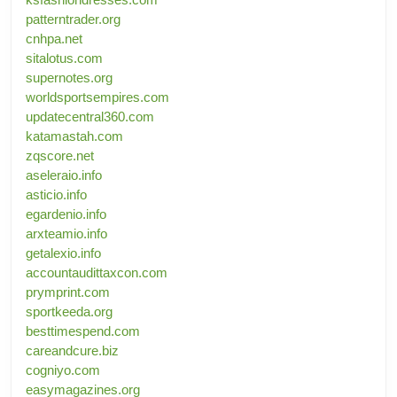
patterntrader.org
cnhpa.net
sitalotus.com
supernotes.org
worldsportsempires.com
updatecentral360.com
katamastah.com
zqscore.net
aseleraio.info
asticio.info
egardenio.info
arxteamio.info
getalexio.info
accountaudittaxcon.com
prymprint.com
sportkeeda.org
besttimespend.com
careandcure.biz
cogniyo.com
easymagazines.org