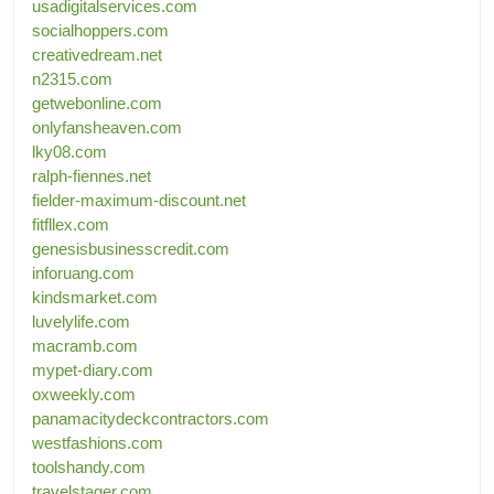
usadigitalservices.com
socialhoppers.com
creativedream.net
n2315.com
getwebonline.com
onlyfansheaven.com
lky08.com
ralph-fiennes.net
fielder-maximum-discount.net
fitfllex.com
genesisbusinesscredit.com
inforuang.com
kindsmarket.com
luvelylife.com
macramb.com
mypet-diary.com
oxweekly.com
panamacitydeckcontractors.com
westfashions.com
toolshandy.com
travelstager.com