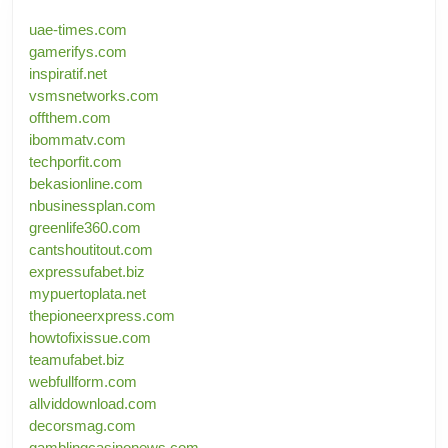
uae-times.com
gamerifys.com
inspiratif.net
vsmsnetworks.com
offthem.com
ibommatv.com
techporfit.com
bekasionline.com
nbusinessplan.com
greenlife360.com
cantshoutitout.com
expressufabet.biz
mypuertoplata.net
thepioneerxpress.com
howtofixissue.com
teamufabet.biz
webfullform.com
allviddownload.com
decorsmag.com
gamblingcasinonews.com