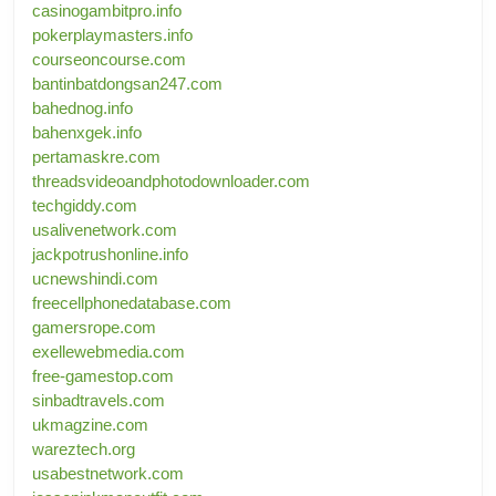
casinogambitpro.info
pokerplaymasters.info
courseoncourse.com
bantinbatdongsan247.com
bahednog.info
bahenxgek.info
pertamaskre.com
threadsvideoandphotodownloader.com
techgiddy.com
usalivenetwork.com
jackpotrushonline.info
ucnewshindi.com
freecellphonedatabase.com
gamersrope.com
exellewebmedia.com
free-gamestop.com
sinbadtravels.com
ukmagzine.com
wareztech.org
usabestnetwork.com