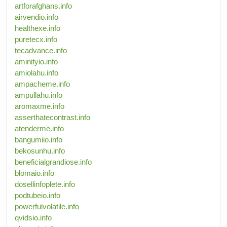
artforafghans.info
airvendio.info
healthexe.info
puretecx.info
tecadvance.info
aminityio.info
amiolahu.info
ampacheme.info
ampullahu.info
aromaxme.info
asserthatecontrast.info
atenderme.info
bangumiio.info
bekosunhu.info
beneficialgrandiose.info
blomaio.info
dosellinfoplete.info
podtubeio.info
powerfulvolatile.info
qvidsio.info