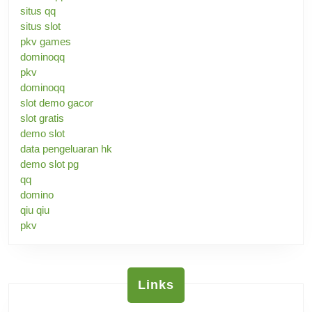
situs qq
situs slot
pkv games
dominoqq
pkv
dominoqq
slot demo gacor
slot gratis
demo slot
data pengeluaran hk
demo slot pg
qq
domino
qiu qiu
pkv
Links