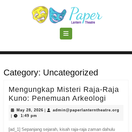
Skip
to
content
Skip
to
Open
content
Button
Category:
Uncategorized
Mengungkap Misteri Raja-Raja
Mengu
Kuno: Penemuan Arkeologi
Misteri
May
admin
May 28, 2026
admin@paperlanterntheatre.org
|
Raja-
28,
1:49 pm
|
2026
Raja
[ad_1] Sepanjang sejarah, kisah raja-raja zaman dahulu