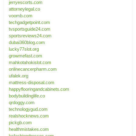
jerryescorts.com
attorneylegal.co
voomb.com
techgadgetpoint.com
tvsportsguide24.com
sportsreviews24.com
dubai360blog.com
lucky77slot.org
growmefast.com
mahkotahokislot.com
onlinecancerpharm.com
ufalek.org
mattress-disposal.com
happyflooringandcabinets.com
bodybuildinglife.co
qrdoggy.com
technologygud.com
realshocknews.com
pickgb.com
healthmistakes.com
ksfashiondresses.com