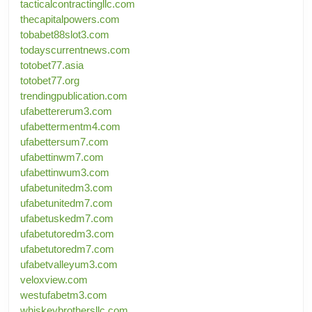
tacticalcontractingllc.com
thecapitalpowers.com
tobabet88slot3.com
todayscurrentnews.com
totobet77.asia
totobet77.org
trendingpublication.com
ufabettererum3.com
ufabettermentm4.com
ufabettersum7.com
ufabettinwm7.com
ufabettinwum3.com
ufabetunitedm3.com
ufabetunitedm7.com
ufabetuskedm7.com
ufabetutoredm3.com
ufabetutoredm7.com
ufabetvalleyum3.com
veloxview.com
westufabetm3.com
whiskeybrothersllc.com