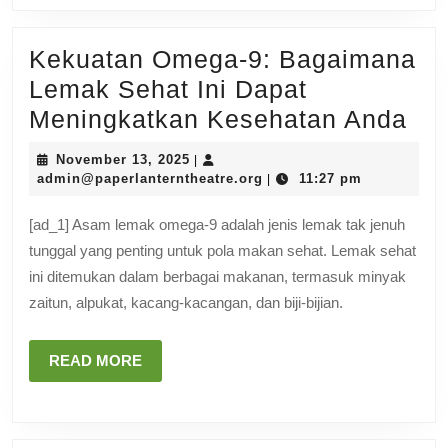
hari
Anda
Kekuatan Omega-9: Bagaimana
Lemak Sehat Ini Dapat
Ke
Meningkatkan Kesehatan Anda
Om
November
November 13, 2025
|
9:
13,
admin@paperlanterntheat
admin@paperlanterntheatre.org
11:27 pm
|
2025
Ba
[ad_1] Asam lemak omega-9 adalah jenis lemak tak jenuh
Le
tunggal yang penting untuk pola makan sehat. Lemak sehat
Se
ini ditemukan dalam berbagai makanan, termasuk minyak
Ini
zaitun, alpukat, kacang-kacangan, dan biji-bijian.
Da
Me
READ
READ MORE
MORE
Ke
An