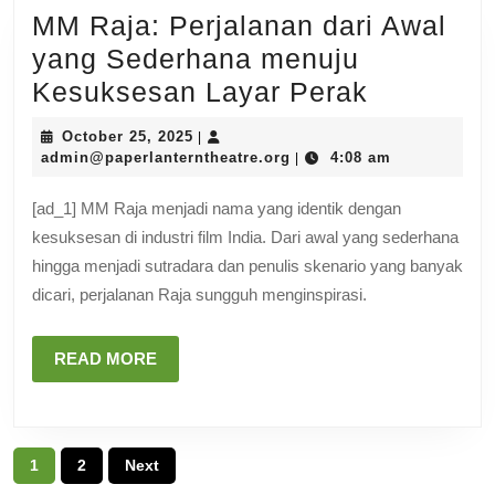
MM Raja: Perjalanan dari Awal
yang Sederhana menuju
MM
Kesuksesan Layar Perak
Raja:
October
October 25, 2025
|
Perjalan
25,
admin@paperlanterntheat
admin@paperlanterntheatre.org
4:08 am
|
2025
dari
[ad_1] MM Raja menjadi nama yang identik dengan
Awal
kesuksesan di industri film India. Dari awal yang sederhana
yang
hingga menjadi sutradara dan penulis skenario yang banyak
Sederha
dicari, perjalanan Raja sungguh menginspirasi.
menuju
Kesukse
READ
READ MORE
MORE
Layar
Perak
Posts
1
2
Next
navigation