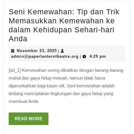
Seni Kemewahan: Tip dan Trik
Memasukkan Kemewahan ke
dalam Kehidupan Sehari-hari
Seni
Anda
Kemewahan:
November
November 23, 2025
|
Tip
23,
admin@paperlanterntheat
admin@paperlanterntheatre.org
4:29 pm
|
2025
dan
[ad_1] Kemewahan sering dikaitkan dengan barang-barang
Trik
mahal dan gaya hidup mewah, namun tidak harus
Memasukkan
diperuntukkan bagi kaum elit. Seni kemewahan adalah
Kemewahan
tentang menciptakan lingkungan dan gaya hidup yang
ke
membuat Anda
dalam
Kehidupan
READ
READ MORE
MORE
Sehari-