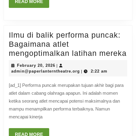
MPO555
READ
READ MORE
MORE
Ilmu di balik performa puncak:
Bagaimana atlet
Il
mengoptimalkan latihan mereka
di
February
February 20, 2026
|
ba
20,
admin@paperlanterntheat
admin@paperlanterntheatre.org
2:22 am
|
2026
pe
[ad_1] Performa puncak merupakan tujuan akhir bagi para
pu
atlet dalam cabang olahraga apapun. Ini adalah momen
Ba
ketika seorang atlet mencapai potensi maksimalnya dan
atl
mampu menampilkan performa terbaiknya. Namun
me
mencapai kinerja
la
me
READ
READ MORE