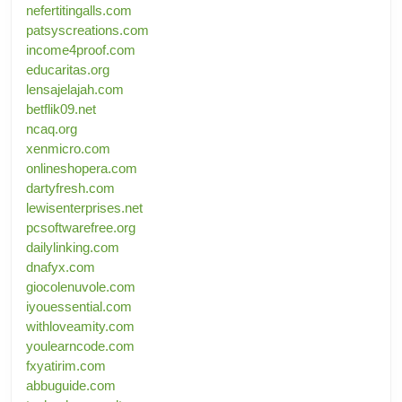
nefertitingalls.com
patsyscreations.com
income4proof.com
educaritas.org
lensajelajah.com
betflik09.net
ncaq.org
xenmicro.com
onlineshopera.com
dartyfresh.com
lewisenterprises.net
pcsoftwarefree.org
dailylinking.com
dnafyx.com
giocolenuvole.com
iyouessential.com
withloveamity.com
youlearncode.com
fxyatirim.com
abbuguide.com