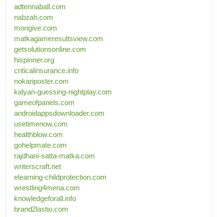
adtennaball.com
nabzah.com
mongive.com
matkagameresultsview.com
getsolutionsonline.com
hispinner.org
criticalinsurance.info
nokariposter.com
kalyan-guessing-nightplay.com
gameofpanels.com
androidappsdownloader.com
usetimenow.com
healthblow.com
gohelpmate.com
rajdhani-satta-matka.com
writerscraft.net
elearning-childprotection.com
wrestling4mena.com
knowledgeforall.info
brand2lastio.com