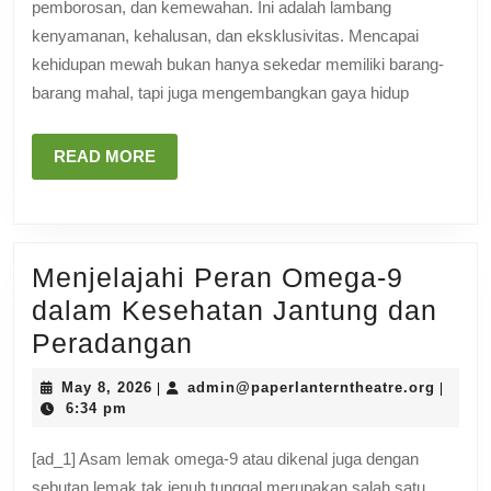
pemborosan, dan kemewahan. Ini adalah lambang
Mencapai
kenyamanan, kehalusan, dan eksklusivitas. Mencapai
Kehidupan
kehidupan mewah bukan hanya sekedar memiliki barang-
Mewah
barang mahal, tapi juga mengembangkan gaya hidup
READ
READ MORE
MORE
Menjelajahi Peran Omega-9
dalam Kesehatan Jantung dan
Menjelajahi
Peradangan
Peran
May
admin@
May 8, 2026
admin@paperlanterntheatre.org
|
|
Omega-
8,
6:34 pm
2026
9
[ad_1] Asam lemak omega-9 atau dikenal juga dengan
dalam
sebutan lemak tak jenuh tunggal merupakan salah satu