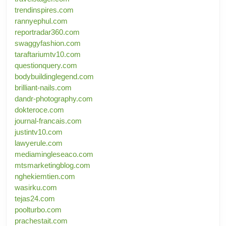
trendinspires.com
rannyephul.com
reportradar360.com
swaggyfashion.com
taraftariumtv10.com
questionquery.com
bodybuildinglegend.com
brilliant-nails.com
dandr-photography.com
dokteroce.com
journal-francais.com
justintv10.com
lawyerule.com
mediamingleseaco.com
mtsmarketingblog.com
nghekiemtien.com
wasirku.com
tejas24.com
poolturbo.com
prachestait.com