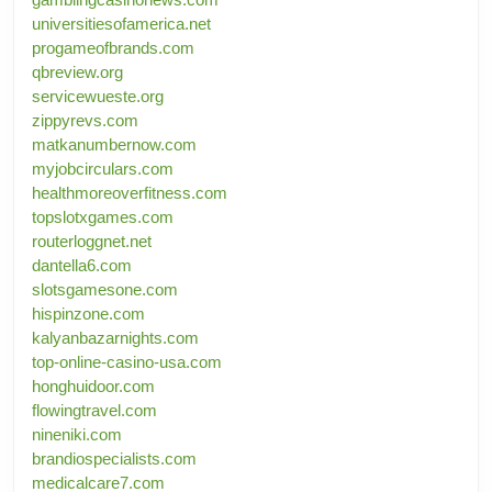
universitiesofamerica.net
progameofbrands.com
qbreview.org
servicewueste.org
zippyrevs.com
matkanumbernow.com
myjobcirculars.com
healthmoreoverfitness.com
topslotxgames.com
routerloggnet.net
dantella6.com
slotsgamesone.com
hispinzone.com
kalyanbazarnights.com
top-online-casino-usa.com
honghuidoor.com
flowingtravel.com
nineniki.com
brandiospecialists.com
medicalcare7.com