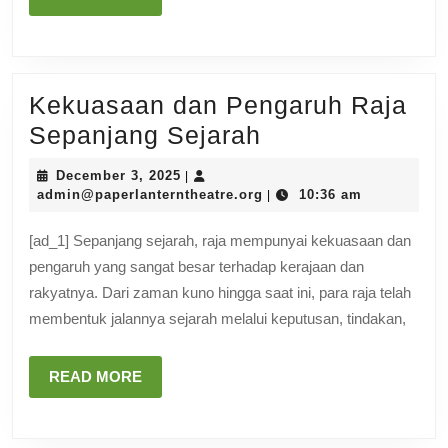
MORE
Kekuasaan dan Pengaruh Raja
Kekuasaan
Sepanjang Sejarah
dan
December
December 3, 2025
|
Pengaruh
3,
admin@paperlanterntheat
admin@paperlanterntheatre.org
10:36 am
|
2025
Raja
[ad_1] Sepanjang sejarah, raja mempunyai kekuasaan dan
Sepanjang
pengaruh yang sangat besar terhadap kerajaan dan
Sejarah
rakyatnya. Dari zaman kuno hingga saat ini, para raja telah
membentuk jalannya sejarah melalui keputusan, tindakan,
READ
READ MORE
MORE