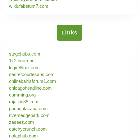
wildufabetum7.com
Links
stagehubs.com
1x2forum.net
login99bet.com
secretcourtesans.com
onlinebahisforum1.com
chicagoheadline.com
camming.org
rajalion88.com
goupuntacana.com
riversedgepark.com
zaseez.com
catchycrunch.com
nofaphub.com