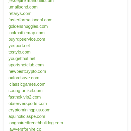
jessepinkmanoutfit.com
umailsend.com
retarys.com
fasterformationcpf.com
goldensnuggles.com
lookbattlemap.com
buyrdpservice.com
yesport.net
tostylo.com
yougetthat.net
sportsnetclub.com
newbestcrypto.com
oxfordsave.com
iclassicgames.com
saung-artikel.com
fasthokivip2.com
observersports.com
cryptominingplus.com
aquinoticiaspe.com
longhairedfrenchbulldog.com
lawyersforhire.co