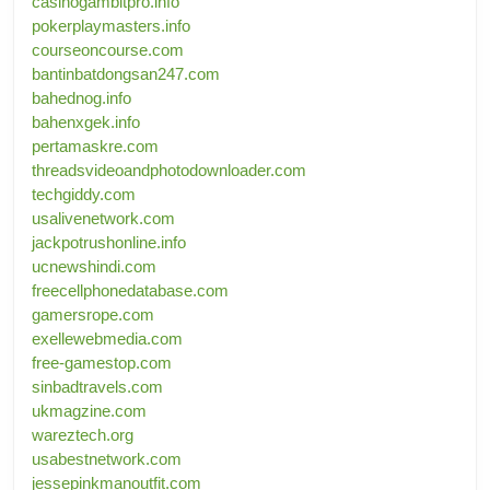
casinogambitpro.info
pokerplaymasters.info
courseoncourse.com
bantinbatdongsan247.com
bahednog.info
bahenxgek.info
pertamaskre.com
threadsvideoandphotodownloader.com
techgiddy.com
usalivenetwork.com
jackpotrushonline.info
ucnewshindi.com
freecellphonedatabase.com
gamersrope.com
exellewebmedia.com
free-gamestop.com
sinbadtravels.com
ukmagzine.com
wareztech.org
usabestnetwork.com
jessepinkmanoutfit.com