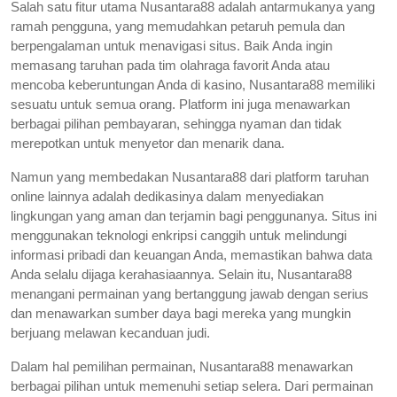
Salah satu fitur utama Nusantara88 adalah antarmukanya yang
ramah pengguna, yang memudahkan petaruh pemula dan
berpengalaman untuk menavigasi situs. Baik Anda ingin
memasang taruhan pada tim olahraga favorit Anda atau
mencoba keberuntungan Anda di kasino, Nusantara88 memiliki
sesuatu untuk semua orang. Platform ini juga menawarkan
berbagai pilihan pembayaran, sehingga nyaman dan tidak
merepotkan untuk menyetor dan menarik dana.
Namun yang membedakan Nusantara88 dari platform taruhan
online lainnya adalah dedikasinya dalam menyediakan
lingkungan yang aman dan terjamin bagi penggunanya. Situs ini
menggunakan teknologi enkripsi canggih untuk melindungi
informasi pribadi dan keuangan Anda, memastikan bahwa data
Anda selalu dijaga kerahasiaannya. Selain itu, Nusantara88
menangani permainan yang bertanggung jawab dengan serius
dan menawarkan sumber daya bagi mereka yang mungkin
berjuang melawan kecanduan judi.
Dalam hal pemilihan permainan, Nusantara88 menawarkan
berbagai pilihan untuk memenuhi setiap selera. Dari permainan