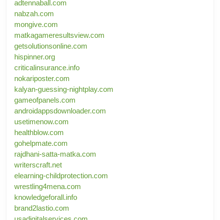
adtennaball.com
nabzah.com
mongive.com
matkagameresultsview.com
getsolutionsonline.com
hispinner.org
criticalinsurance.info
nokariposter.com
kalyan-guessing-nightplay.com
gameofpanels.com
androidappsdownloader.com
usetimenow.com
healthblow.com
gohelpmate.com
rajdhani-satta-matka.com
writerscraft.net
elearning-childprotection.com
wrestling4mena.com
knowledgeforall.info
brand2lastio.com
usadigitalservices.com