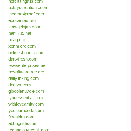
nefertitingalls.com
patsyscreations.com
income4proof.com
educaritas.org
lensajelajah.com
betflik09.net
ncaq.org
xenmicro.com
onlineshopera.com
dartyfresh.com
lewisenterprises.net
pcsoftwarefree.org
dailylinking.com
dnafyx.com
giocolenuvole.com
iyouessential.com
withloveamity.com
youlearncode.com
fxyatirim.com
abbuguide.com
technologyresult.com