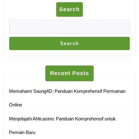
Previous
Next
post:
post:
Search
Search
Recent Posts
Memahami Saung4D: Panduan Komprehensif Permainan
Online
Menjelajahi Ahlicasino: Panduan Komprehensif untuk
Pemain Baru