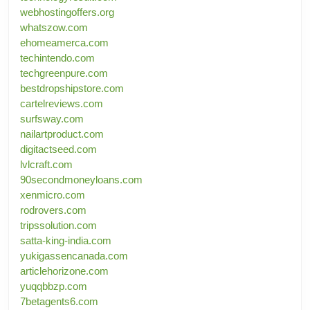
webhostingoffers.org
whatszow.com
ehomeamerca.com
techintendo.com
techgreenpure.com
bestdropshipstore.com
cartelreviews.com
surfsway.com
nailartproduct.com
digitactseed.com
lvlcraft.com
90secondmoneyloans.com
xenmicro.com
rodrovers.com
tripssolution.com
satta-king-india.com
yukigassencanada.com
articlehorizone.com
yuqqbbzp.com
7betagents6.com