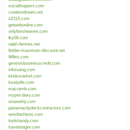
socialhoppers.com
creativedream.net
n2315.com
getwebonline.com
onlyfansheaven.com
lky08.com
ralph-fiennes.net
fielder-maximum-discount.net
fitfllex.com
genesisbusinesscredit.com
inforuang.com
kindsmarket.com
luvelylife.com
macramb.com
mypet-diary.com
oxweekly.com
panamacitydeckcontractors.com
westfashions.com
toolshandy.com
travelstager.com