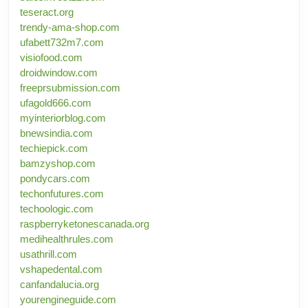
teseract.org
trendy-ama-shop.com
ufabett732m7.com
visiofood.com
droidwindow.com
freeprsubmission.com
ufagold666.com
myinteriorblog.com
bnewsindia.com
techiepick.com
bamzyshop.com
pondycars.com
techonfutures.com
techoologic.com
raspberryketonescanada.org
medihealthrules.com
usathrill.com
vshapedental.com
canfandalucia.org
yourengineguide.com