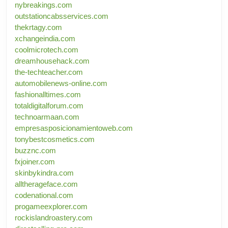
nybreakings.com
outstationcabsservices.com
thekrtagy.com
xchangeindia.com
coolmicrotech.com
dreamhousehack.com
the-techteacher.com
automobilenews-online.com
fashionalltimes.com
totaldigitalforum.com
technoarmaan.com
empresasposicionamientoweb.com
tonybestcosmetics.com
buzznc.com
fxjoiner.com
skinbykindra.com
alltherageface.com
codenational.com
progameexplorer.com
rockislandroastery.com