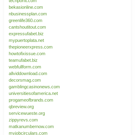
techporfit.com
bekasionline.com
nbusinessplan.com
greenlife360.com
cantshoutitout.com
expressufabet.biz
mypuertoplata.net
thepioneerxpress.com
howtofixissue.com
teamufabet.biz
webfullform.com
allviddownload.com
decorsmag.com
gamblingcasinonews.com
universitiesofamerica.net
progameofbrands.com
qbreview.org
servicewueste.org
zippyrevs.com
matkanumbernow.com
myjobcirculars.com