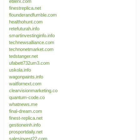
etilerx.com
finestreplica.net
flounderandfumble.com
healthohunt.com
retefuturah.info
smartinvestinginfo.info
technewsalliance.com
technonetmarket.com
tedstanger.net
ufabett732um3.com
uskola.info
wagonpaints.info
waitfornext.com
clearvisionmarketing.co
quantum-code.co
whatnews.me
final-dream.com
finest-replica.net
gestioneinh.info
prosportdaily.net
salesinvest22.com