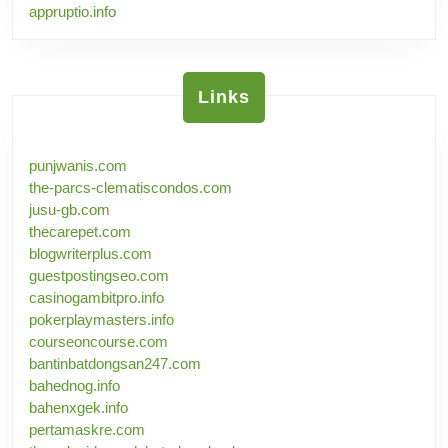
appruptio.info
Links
punjwanis.com
the-parcs-clematiscondos.com
jusu-gb.com
thecarepet.com
blogwriterplus.com
guestpostingseo.com
casinogambitpro.info
pokerplaymasters.info
courseoncourse.com
bantinbatdongsan247.com
bahednog.info
bahenxgek.info
pertamaskre.com