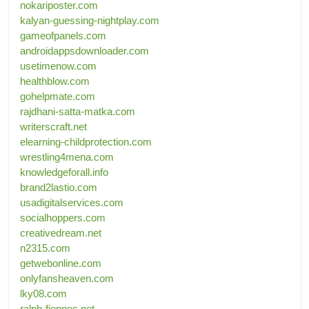
nokariposter.com
kalyan-guessing-nightplay.com
gameofpanels.com
androidappsdownloader.com
usetimenow.com
healthblow.com
gohelpmate.com
rajdhani-satta-matka.com
writerscraft.net
elearning-childprotection.com
wrestling4mena.com
knowledgeforall.info
brand2lastio.com
usadigitalservices.com
socialhoppers.com
creativedream.net
n2315.com
getwebonline.com
onlyfansheaven.com
lky08.com
ralph-fiennes.net