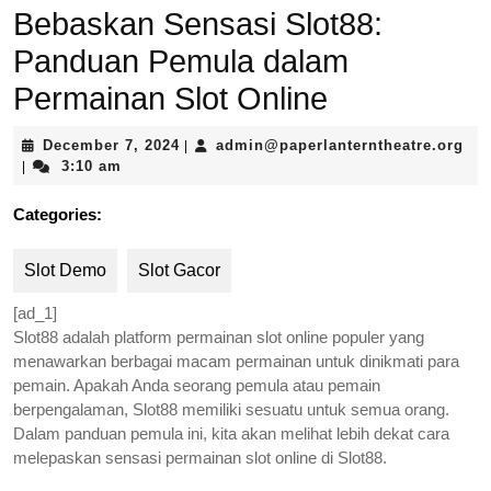
Bebaskan Sensasi Slot88:
Panduan Pemula dalam
Permainan Slot Online
December
adm
December 7, 2024
admin@paperlanterntheatre.org
|
7,
3:10 am
|
2024
Categories:
Slot Demo
Slot Gacor
[ad_1]
Slot88 adalah platform permainan slot online populer yang
menawarkan berbagai macam permainan untuk dinikmati para
pemain. Apakah Anda seorang pemula atau pemain
berpengalaman, Slot88 memiliki sesuatu untuk semua orang.
Dalam panduan pemula ini, kita akan melihat lebih dekat cara
melepaskan sensasi permainan slot online di Slot88.