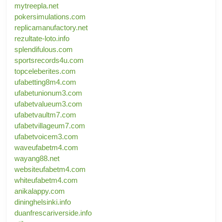
mytreepla.net
pokersimulations.com
replicamanufactory.net
rezultate-loto.info
splendifulous.com
sportsrecords4u.com
topceleberites.com
ufabetting8m4.com
ufabetunionum3.com
ufabetvalueum3.com
ufabetvaultm7.com
ufabetvillageum7.com
ufabetvoicem3.com
waveufabetm4.com
wayang88.net
websiteufabetm4.com
whiteufabetm4.com
anikalappy.com
dininghelsinki.info
duanfrescariverside.info