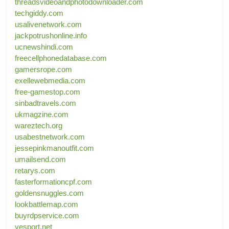
threadsvideoandphotodownloader.com
techgiddy.com
usalivenetwork.com
jackpotrushonline.info
ucnewshindi.com
freecellphonedatabase.com
gamersrope.com
exellewebmedia.com
free-gamestop.com
sinbadtravels.com
ukmagzine.com
wareztech.org
usabestnetwork.com
jessepinkmanoutfit.com
umailsend.com
retarys.com
fasterformationcpf.com
goldensnuggles.com
lookbattlemap.com
buyrdpservice.com
yesport.net