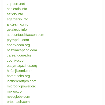
zqscore.net
aseleraio.info
asticio.info
egardenio.info
arxteamio.info
getalexio.info
accountaudittaxcon.com
prymprint.com
sportkeeda.org
besttimespend.com
careandcure.biz
cogniyo.com
easymagazines.org
hirfanjilasmi.com
hometricks.org
leathercraftpro.com
microgridpower.org
mixiqo.com
needglobe.com
ortocoach.com