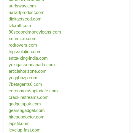
surfsway.com
nailartproduct.com
digitactseed.com
lvlcraft.com
90secondmoneyloans.com
xenmicro.com
rodrovers.com
tripssolution.com
satta-king-india.com
yukigassencanada.com
articlehorizone.com
yuqqbbzp.com
7betagents6.com
coronavirusuptodate.com
crackinstreams.com
gadgetspak.com
gearsngadget.com
hireseodoctor.com
lapsfit.com
levelup-fast.com