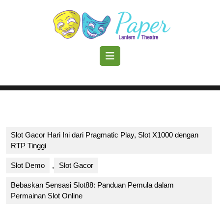
Skip
to
content
Skip
to
Open
content
Button
Slot Gacor Hari Ini dari Pragmatic Play, Slot X1000 dengan
RTP Tinggi
Slot Demo
,
Slot Gacor
Bebaskan Sensasi Slot88: Panduan Pemula dalam
Permainan Slot Online