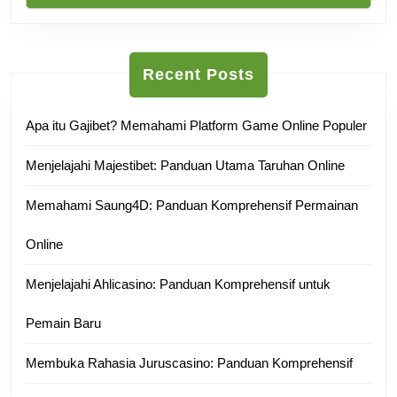
Recent Posts
Apa itu Gajibet? Memahami Platform Game Online Populer
Menjelajahi Majestibet: Panduan Utama Taruhan Online
Memahami Saung4D: Panduan Komprehensif Permainan
Online
Menjelajahi Ahlicasino: Panduan Komprehensif untuk
Pemain Baru
Membuka Rahasia Juruscasino: Panduan Komprehensif