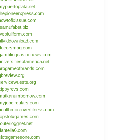
mypuertoplata.net
thepioneerxpress.com
howtofixissue.com
teamufabet.biz
webfullform.com
allviddownload.com
decorsmag.com
gamblingcasinonews.com
universitiesofamerica.net
progameofbrands.com
qbreview.org
servicewueste.org
zippyrevs.com
matkanumbernow.com
myjobcirculars.com
healthmoreoverfitness.com
topslotxgames.com
routerloggnet.net
dantella6.com
slotsgamesone.com