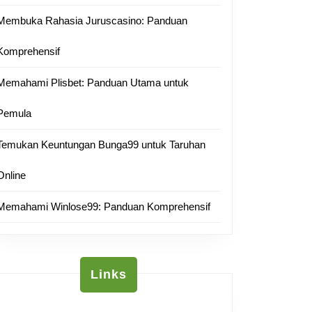
Membuka Rahasia Juruscasino: Panduan
Komprehensif
Memahami Plisbet: Panduan Utama untuk
Pemula
Temukan Keuntungan Bunga99 untuk Taruhan
Online
Memahami Winlose99: Panduan Komprehensif
Links