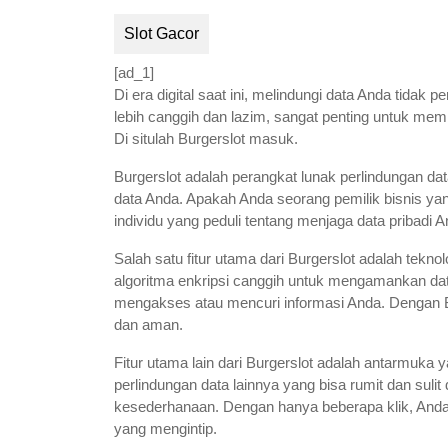
Slot Gacor
[ad_1]
Di era digital saat ini, melindungi data Anda tida
lebih canggih dan lazim, sangat penting untuk memil
Di situlah Burgerslot masuk.
Burgerslot adalah perangkat lunak perlindungan d
data Anda. Apakah Anda seorang pemilik bisnis yan
individu yang peduli tentang menjaga data pribadi An
Salah satu fitur utama dari Burgerslot adalah tekn
algoritma enkripsi canggih untuk mengamankan dat
mengakses atau mencuri informasi Anda. Dengan B
dan aman.
Fitur utama lain dari Burgerslot adalah antarmuka
perlindungan data lainnya yang bisa rumit dan sul
kesederhanaan. Dengan hanya beberapa klik, Anda
yang mengintip.