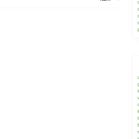
Next
post: