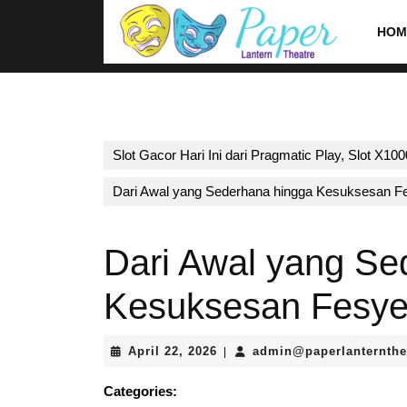
Skip
to
HOM
content
Skip
to
content
Slot Gacor Hari Ini dari Pragmatic Play, Slot X1
Dari Awal yang Sederhana hingga Kesuksesan Fe
Dari Awal yang Se
Kesuksesan Fesye
April
April 22, 2026
admin@paperlanternthe
|
22,
2026
Categories: