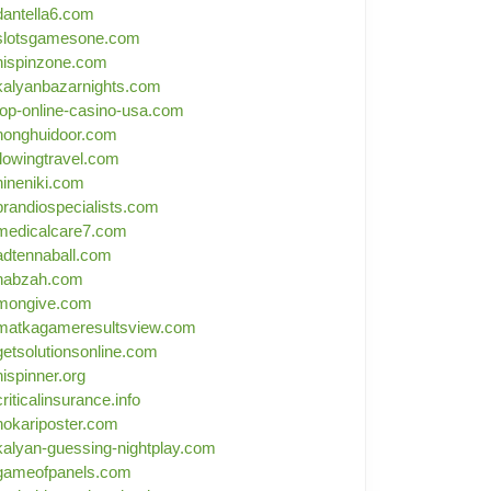
dantella6.com
slotsgamesone.com
hispinzone.com
kalyanbazarnights.com
top-online-casino-usa.com
honghuidoor.com
flowingtravel.com
nineniki.com
brandiospecialists.com
medicalcare7.com
adtennaball.com
nabzah.com
mongive.com
matkagameresultsview.com
getsolutionsonline.com
hispinner.org
criticalinsurance.info
nokariposter.com
kalyan-guessing-nightplay.com
gameofpanels.com