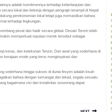
innya adalah komitmennya terhadap keberlanjutan dan
 secara lokal dan bekerja dengan pengrajin terampil di Nepal
ndukung perekonomian lokal tetapi juga memastikan bahwa
rmat terhadap lingkungan.
kembang pesat dan hadir secara global. Desain Tenzin telah
 semakin memperkuat reputasi merek tersebut sebagai
ja keras, dan ketekunan Tenzin. Dari awal yang sederhana di
un kerajaan mode yang terus menginspirasi dan
ang sederhana hingga sukses di dunia fesyen adalah kisah
ingatkan bahwa dengan semangat dan tekad, segala sesuatu
lang bagaimana visi dan kreativitas seseorang dapat
NEXT