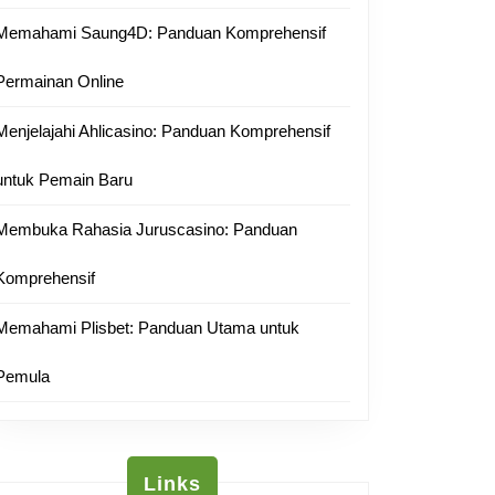
Memahami Saung4D: Panduan Komprehensif
Permainan Online
Menjelajahi Ahlicasino: Panduan Komprehensif
untuk Pemain Baru
Membuka Rahasia Juruscasino: Panduan
Komprehensif
Memahami Plisbet: Panduan Utama untuk
Pemula
Links