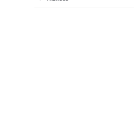
navigation
Previous
post: