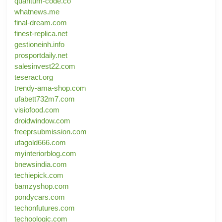
quantum-code.co
whatnews.me
final-dream.com
finest-replica.net
gestioneinh.info
prosportdaily.net
salesinvest22.com
teseract.org
trendy-ama-shop.com
ufabett732m7.com
visiofood.com
droidwindow.com
freeprsubmission.com
ufagold666.com
myinteriorblog.com
bnewsindia.com
techiepick.com
bamzyshop.com
pondycars.com
techonfutures.com
techoologic.com