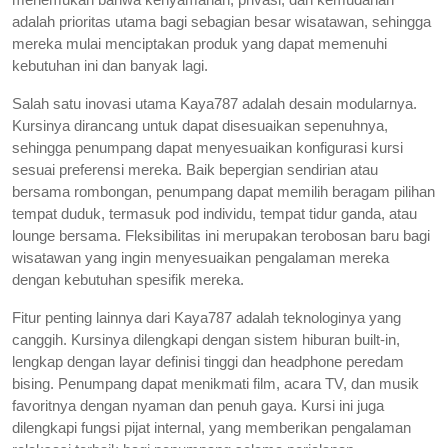
adalah prioritas utama bagi sebagian besar wisatawan, sehingga
mereka mulai menciptakan produk yang dapat memenuhi
kebutuhan ini dan banyak lagi.
Salah satu inovasi utama Kaya787 adalah desain modularnya.
Kursinya dirancang untuk dapat disesuaikan sepenuhnya,
sehingga penumpang dapat menyesuaikan konfigurasi kursi
sesuai preferensi mereka. Baik bepergian sendirian atau
bersama rombongan, penumpang dapat memilih beragam pilihan
tempat duduk, termasuk pod individu, tempat tidur ganda, atau
lounge bersama. Fleksibilitas ini merupakan terobosan baru bagi
wisatawan yang ingin menyesuaikan pengalaman mereka
dengan kebutuhan spesifik mereka.
Fitur penting lainnya dari Kaya787 adalah teknologinya yang
canggih. Kursinya dilengkapi dengan sistem hiburan built-in,
lengkap dengan layar definisi tinggi dan headphone peredam
bising. Penumpang dapat menikmati film, acara TV, dan musik
favoritnya dengan nyaman dan penuh gaya. Kursi ini juga
dilengkapi fungsi pijat internal, yang memberikan pengalaman