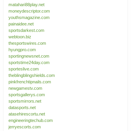
matahari88play.net
moneydescriptor.com
youthsmagazine.com
painaidee.net
sportsdarkest.com
webtoon.biz
thesportswires.com
hyungpro.com
sportingnewsnet.com
sportstime24day.com
sporteslive.com
theblingblingshields.com
pinkfrenchtipnails.com
newgamestv.com
sportsgallerys.com
sportsmirrors.net
datasports.net
atasehirescortu.net
engineeringtechub.com
jerryescorts.com