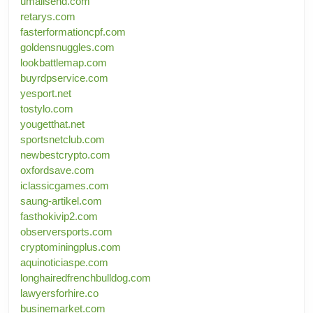
umailsend.com
retarys.com
fasterformationcpf.com
goldensnuggles.com
lookbattlemap.com
buyrdpservice.com
yesport.net
tostylo.com
yougetthat.net
sportsnetclub.com
newbestcrypto.com
oxfordsave.com
iclassicgames.com
saung-artikel.com
fasthokivip2.com
observersports.com
cryptominingplus.com
aquinoticiaspe.com
longhairedfrenchbulldog.com
lawyersforhire.co
businemarket.com