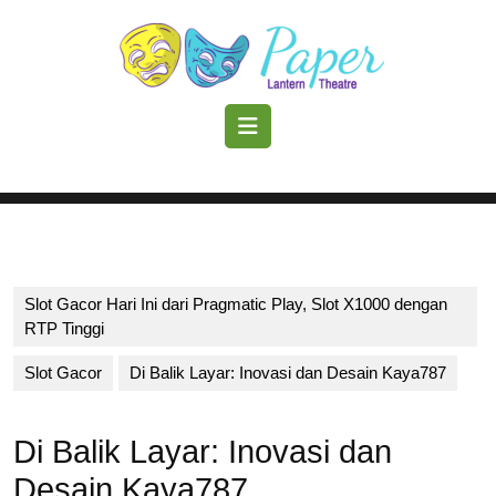
Skip
to
content
Skip
to
Open
content
Button
Slot Gacor Hari Ini dari Pragmatic Play, Slot X1000 dengan
RTP Tinggi
Slot Gacor
Di Balik Layar: Inovasi dan Desain Kaya787
Di Balik Layar: Inovasi dan
Desain Kaya787