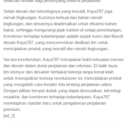
relaksasi terbaik bagi penumpang selama perjalanan.
Selain desain dan teknologinya yang inovatif, Kaya787 juga
ramah lingkungan. Kursinya terbuat dari bahan ramah
lingkungan, dan desainnya dioptimalkan untuk efisiensi bahan
bakar, sehingga mengurangi jejak karbon di setiap penerbangan.
Komitmen terhadap keberlanjutan adalah aspek kunci dari filosofi
desain Kaya787, yang mencerminkan dedikasi tim untuk
menciptakan produk yang inovatif dan ramah lingkungan.
Secara keseluruhan, Kaya787 merupakan bukti kekuatan inovasi
dan desain dalam dunia perjalanan dan rekreasi. Di balik layar,
tim insinyur dan desainer berbakat bekerja tanpa kenal lelah
untuk mewujudkan konsep revolusioner ini, menciptakan produk
yang mengubah cara berpikir kita tentang perjalanan udara.
Dengan pilihan tempat duduk yang dapat disesuaikan, teknologi
mutakhir, dan komitmen terhadap keberlanjutan, Kaya787
menetapkan standar baru untuk pengalaman perjalanan
premium.
[ad_2]