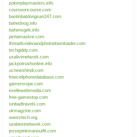
pokerplaymasters.info
courseoncourse.com
bantinbatdongsan247.com
bahednog.info
bahenxgek.info
pertamaskre.com
threadsvideoandphotodownloader.com
techgiddy.com
usalivenetwork.com
jackpotrushonline.info
ucnewshindi.com
freecellphonedatabase.com
gamersrope.com
exellewebmedia.com
free-gamestop.com
sinbadtravels.com
ukmagzine.com
wareztech.org
usabestnetwork.com
jessepinkmanoutfit.com