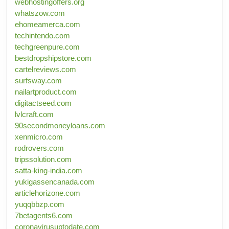
webhostingoffers.org
whatszow.com
ehomeamerca.com
techintendo.com
techgreenpure.com
bestdropshipstore.com
cartelreviews.com
surfsway.com
nailartproduct.com
digitactseed.com
lvlcraft.com
90secondmoneyloans.com
xenmicro.com
rodrovers.com
tripssolution.com
satta-king-india.com
yukigassencanada.com
articlehorizone.com
yuqqbbzp.com
7betagents6.com
coronavirusuptodate.com