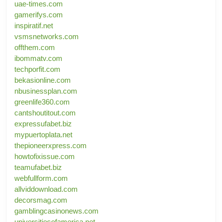
uae-times.com
gamerifys.com
inspiratif.net
vsmsnetworks.com
offthem.com
ibommatv.com
techporfit.com
bekasionline.com
nbusinessplan.com
greenlife360.com
cantshoutitout.com
expressufabet.biz
mypuertoplata.net
thepioneerxpress.com
howtofixissue.com
teamufabet.biz
webfullform.com
allviddownload.com
decorsmag.com
gamblingcasinonews.com
universitiesofamerica.net