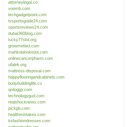
attorneylegal.co
voomb.com
techgadgetpoint.com
tvsportsguide24.com
sportsreviews24.com
dubai360blog.com
lucky77slot.org
growmefast.com
mahkotahokislot.com
onlinecancerpharm.com
ufalek.org
mattress-disposal.com
happyflooringandcabinets.com
bodybuildinglife.co
qrdoggy.com
technologygud.com
realshocknews.com
pickgb.com
healthmistakes.com
ksfashiondresses.com
patterntrader.org