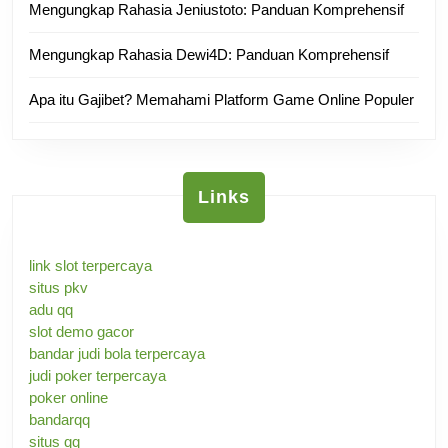
Mengungkap Rahasia Jeniustoto: Panduan Komprehensif
Mengungkap Rahasia Dewi4D: Panduan Komprehensif
Apa itu Gajibet? Memahami Platform Game Online Populer
Links
link slot terpercaya
situs pkv
adu qq
slot demo gacor
bandar judi bola terpercaya
judi poker terpercaya
poker online
bandarqq
situs qq