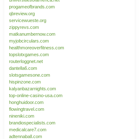
progameofbrands.com
qbreview.org
servicewueste.org
zippyrevs.com
matkanumbernow.com
myjobcirculars.com
healthmoreoverfitness.com
topslotxgames.com
routerloggnet.net
dantella6.com
slotsgamesone.com
hispinzone.com
kalyanbazarnights.com
top-online-casino-usa.com
honghuidoor.com
flowingtravel.com
nineniki.com
brandiospecialists.com
medicalcare7.com
adtennaball.com