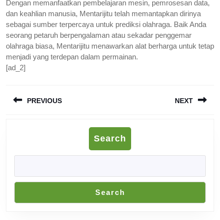
Dengan memanfaatkan pembelajaran mesin, pemrosesan data,
dan keahlian manusia, Mentarijitu telah memantapkan dirinya
sebagai sumber terpercaya untuk prediksi olahraga. Baik Anda
seorang petaruh berpengalaman atau sekadar penggemar
olahraga biasa, Mentarijitu menawarkan alat berharga untuk tetap
menjadi yang terdepan dalam permainan.
[ad_2]
Post
PREVIOUS
NEXT
navigation
Previous
Next
post:
post:
Search
Search