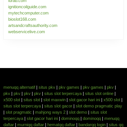
lurab.com
ignitioncoilguide.com
mytechcomputer.com
bioslot168.com
artsandcraftsauthority.com
webservicelive.com
menuqq alternatif
|
situs pkv
|
pkv games
|
pkv games
|
pkv
|
pkv
|
pkv
|
pkv
|
pkv
|
situs slot terpercaya
|
situs slot online
|
x500 slot
|
situs slot
|
slot maxwin
|
slot gacor hari ini
|
x500 slot
|
situs slot terpercaya
|
situs slot gacor
|
slot demo pragmatic play
|
slot pragmatic
|
mahjong ways 2
|
slot demo
|
situs slot
terpercaya
|
slot gacor hari ini
|
dominoqq
|
dominoqq
|
menuqq
daftar
|
murniqq daftar
|
hematqq daftar
|
bandarqq login
|
situs qq