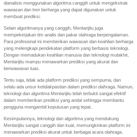
dianalisis menggunakan algoritma canggih untuk mengekstrak
wawasan dan tren berharga yang dapat digunakan untuk
membuat prediksi.
Selain algoritmanya yang canggih, Mentarijitu juga
mempekerjakan tim analis dan pakar olahraga berpengalaman.
Para profesional ini memberikan wawasan dan keahlian berharga
yang melengkapi pendekatan platform yang berbasis teknologi.
Dengan memadukan keahlian manusia dan teknologi mutakhir,
Mentarijitu mampu menawarkan prediksi yang akurat dan
berwawasan luas.
Tentu saja, tidak ada platform prediksi yang sempurna, dan
selalu ada unsur ketidakpastian dalam prediksi olahraga. Namun,
teknologi dan algoritma Mentarijitu telah terbukti sangat efektif
dalam memberikan prediksi yang andal sehingga membantu
pengguna mengambil keputusan yang tepat.
Kesimpulannya, teknologi dan algoritma yang mendukung
Mentarijitu sangat canggih dan kuat, memungkinkan platform ini
menawarkan prediksi akurat untuk berbagai acara olahraga.