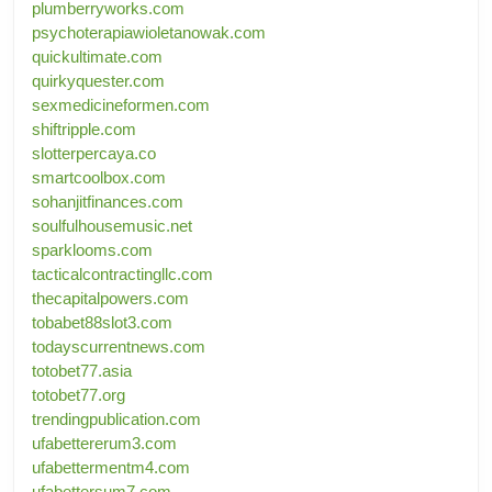
plumberryworks.com
psychoterapiawioletanowak.com
quickultimate.com
quirkyquester.com
sexmedicineformen.com
shiftripple.com
slotterpercaya.co
smartcoolbox.com
sohanjitfinances.com
soulfulhousemusic.net
sparklooms.com
tacticalcontractingllc.com
thecapitalpowers.com
tobabet88slot3.com
todayscurrentnews.com
totobet77.asia
totobet77.org
trendingpublication.com
ufabettererum3.com
ufabettermentm4.com
ufabettersum7.com