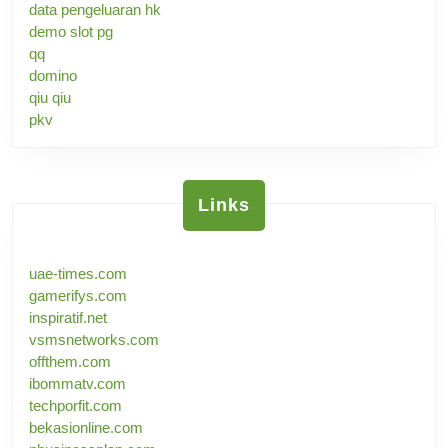
data pengeluaran hk
demo slot pg
qq
domino
qiu qiu
pkv
Links
uae-times.com
gamerifys.com
inspiratif.net
vsmsnetworks.com
offthem.com
ibommatv.com
techporfit.com
bekasionline.com