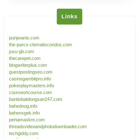
Links
punjwanis.com
the-parcs-clematiscondos.com
jusu-gb.com
thecarepet.com
blogwriterplus.com
guestpostingseo.com
casinogambitpro.info
pokerplaymasters.info
courseoncourse.com
bantinbatdongsan247.com
bahednog.info
bahenxgek.info
pertamaskre.com
threadsvideoandphotodownloader.com
techgiddy.com