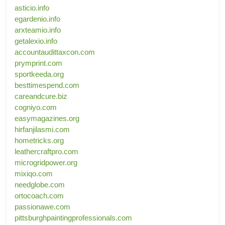
asticio.info
egardenio.info
arxteamio.info
getalexio.info
accountaudittaxcon.com
prymprint.com
sportkeeda.org
besttimespend.com
careandcure.biz
cogniyo.com
easymagazines.org
hirfanjilasmi.com
hometricks.org
leathercraftpro.com
microgridpower.org
mixiqo.com
needglobe.com
ortocoach.com
passionawe.com
pittsburghpaintingprofessionals.com