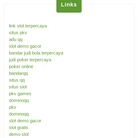
Links
link slot terpercaya
situs pkv
adu qq
slot demo gacor
bandar judi bola terpercaya
judi poker terpercaya
poker online
bandarqq
situs qq
situs slot
pkv games
dominoqq
pkv
dominoqq
slot demo gacor
slot gratis
demo slot