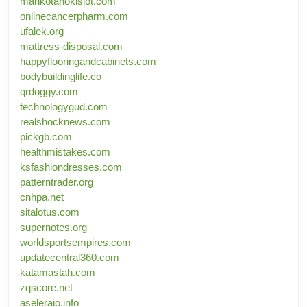
mahkotahokislot.com
onlinecancerpharm.com
ufalek.org
mattress-disposal.com
happyflooringandcabinets.com
bodybuildinglife.co
qrdoggy.com
technologygud.com
realshocknews.com
pickgb.com
healthmistakes.com
ksfashiondresses.com
patterntrader.org
cnhpa.net
sitalotus.com
supernotes.org
worldsportsempires.com
updatecentral360.com
katamastah.com
zqscore.net
aseleraio.info