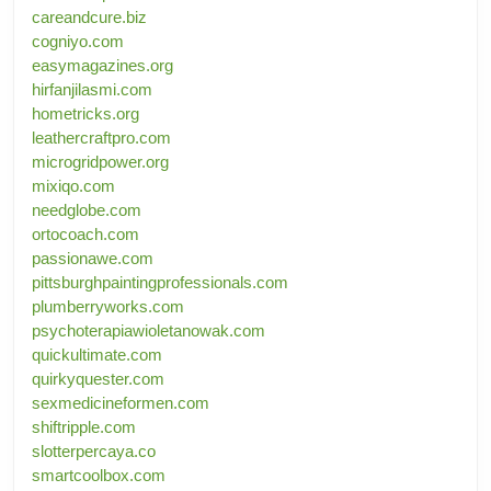
careandcure.biz
cogniyo.com
easymagazines.org
hirfanjilasmi.com
hometricks.org
leathercraftpro.com
microgridpower.org
mixiqo.com
needglobe.com
ortocoach.com
passionawe.com
pittsburghpaintingprofessionals.com
plumberryworks.com
psychoterapiawioletanowak.com
quickultimate.com
quirkyquester.com
sexmedicineformen.com
shiftripple.com
slotterpercaya.co
smartcoolbox.com