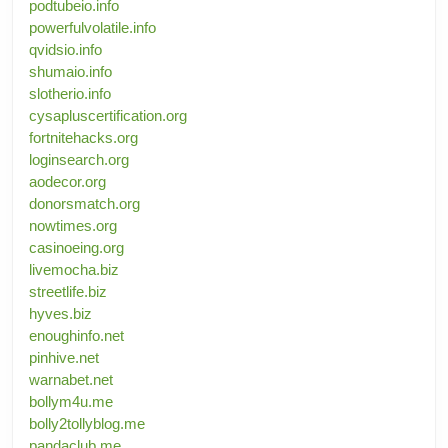
podtubeio.info
powerfulvolatile.info
qvidsio.info
shumaio.info
slotherio.info
cysapluscertification.org
fortnitehacks.org
loginsearch.org
aodecor.org
donorsmatch.org
nowtimes.org
casinoeing.org
livemocha.biz
streetlife.biz
hyves.biz
enoughinfo.net
pinhive.net
warnabet.net
bollym4u.me
bolly2tollyblog.me
pandaclub.me