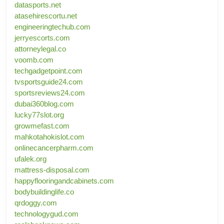
datasports.net
atasehirescortu.net
engineeringtechub.com
jerryescorts.com
attorneylegal.co
voomb.com
techgadgetpoint.com
tvsportsguide24.com
sportsreviews24.com
dubai360blog.com
lucky77slot.org
growmefast.com
mahkotahokislot.com
onlinecancerpharm.com
ufalek.org
mattress-disposal.com
happyflooringandcabinets.com
bodybuildinglife.co
qrdoggy.com
technologygud.com