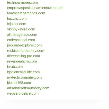
technoarmaan.com
empresasposicionamientoweb.com
tonybestcosmetics.com
buzznc.com
fxjoiner.com
skinbykindra.com
alltherageface.com
codenational.com
progameexplorer.com
rockislandroastery.com
directselling-pro.com
revenuealarm.com
lurab.com
ignitioncoilguide.com
mytechcomputer.com
bioslot168.com
artsandcraftsauthority.com
webservicelive.com