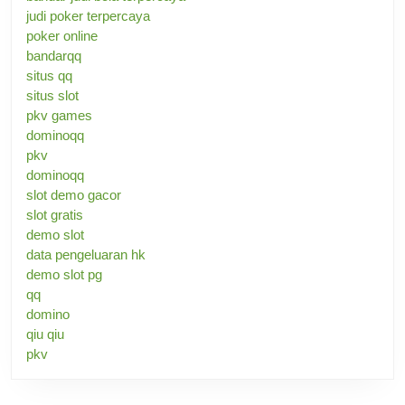
judi poker terpercaya
poker online
bandarqq
situs qq
situs slot
pkv games
dominoqq
pkv
dominoqq
slot demo gacor
slot gratis
demo slot
data pengeluaran hk
demo slot pg
qq
domino
qiu qiu
pkv