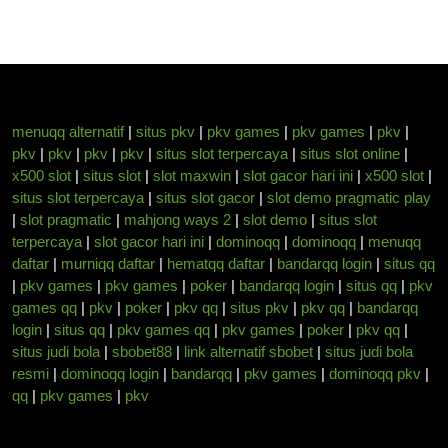
menuqq alternatif
|
situs pkv
|
pkv games
|
pkv games
|
pkv
|
pkv
|
pkv
|
pkv
|
pkv
|
situs slot terpercaya
|
situs slot online
|
x500 slot
|
situs slot
|
slot maxwin
|
slot gacor hari ini
|
x500 slot
|
situs slot terpercaya
|
situs slot gacor
|
slot demo pragmatic play
|
slot pragmatic
|
mahjong ways 2
|
slot demo
|
situs slot
terpercaya
|
slot gacor hari ini
|
dominoqq
|
dominoqq
|
menuqq
daftar
|
murniqq daftar
|
hematqq daftar
|
bandarqq login
|
situs qq
|
pkv games
|
pkv games
|
poker
|
bandarqq login
|
situs qq
|
pkv
games qq
|
pkv
|
poker
|
pkv qq
|
situs pkv
|
pkv qq
|
bandarqq
login
|
situs qq
|
pkv games qq
|
pkv games
|
poker
|
pkv qq
|
situs judi bola
|
sbobet88
|
link alternatif sbobet
|
situs judi bola
resmi
|
dominoqq login
|
bandarqq
|
pkv games
|
dominoqq pkv
|
qq
|
pkv games
|
pkv