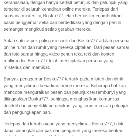
kerahasiaan, dengan hanya sedikit petunjuk dan petunjuk yang
tersebar di seluruh kehadiran online mereka. Terlepas dari
suasana misteri ini, Bosku777 telah berhasil menumbuhkan
basis penggemar setia dan berdedikasi yang dengan penuh
semangat mengikuti setiap gerakan mereka.
Salah satu aspek paling menarik dari Bosku777 adalah persona
online rumit dan rumit yang mereka ciptakan. Dari pesan samar
dan foto samar hingga video penuh teka-teki dan konten
multimedia, Bosku777 telah menciptakan persona yang
misterius dan memikat.
Banyak penggemar Bosku777 tertarik pada misteri dan intrik
yang menyelimuti kehadiran online mereka. Beberapa bahkan
mencoba menguraikan pesan dan petunjuk tersembunyi yang
ditinggalkan Bosku777, sehingga menghasilkan komunitas
detektif dan penyelidik berdedikasi yang terus mencari petunjuk
dan pengungkapan baru.
Terlepas dari kerahasiaan yang menyelimuti Bosku777, tidak
dapat disangkal dampak dan pengaruh yang mereka berikan