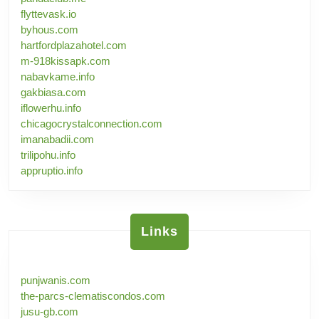
flyttevask.io
byhous.com
hartfordplazahotel.com
m-918kissapk.com
nabavkame.info
gakbiasa.com
iflowerhu.info
chicagocrystalconnection.com
imanabadii.com
trilipohu.info
appruptio.info
Links
punjwanis.com
the-parcs-clematiscondos.com
jusu-gb.com