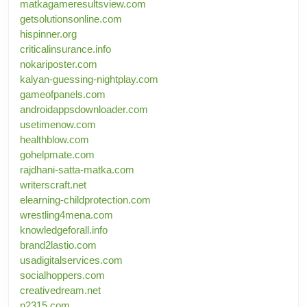
matkagameresultsview.com
getsolutionsonline.com
hispinner.org
criticalinsurance.info
nokariposter.com
kalyan-guessing-nightplay.com
gameofpanels.com
androidappsdownloader.com
usetimenow.com
healthblow.com
gohelpmate.com
rajdhani-satta-matka.com
writerscraft.net
elearning-childprotection.com
wrestling4mena.com
knowledgeforall.info
brand2lastio.com
usadigitalservices.com
socialhoppers.com
creativedream.net
n2315.com