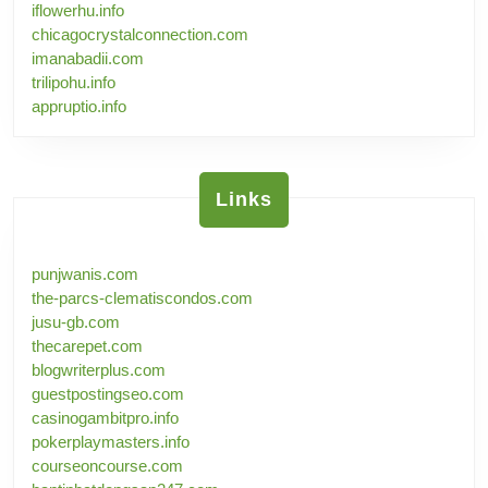
iflowerhu.info
chicagocrystalconnection.com
imanabadii.com
trilipohu.info
appruptio.info
Links
punjwanis.com
the-parcs-clematiscondos.com
jusu-gb.com
thecarepet.com
blogwriterplus.com
guestpostingseo.com
casinogambitpro.info
pokerplaymasters.info
courseoncourse.com