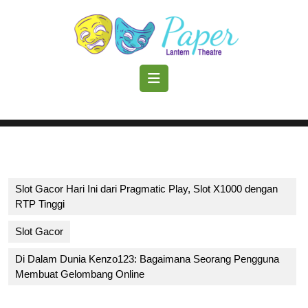
Skip
to
content
Skip
to
Open
content
Button
Slot Gacor Hari Ini dari Pragmatic Play, Slot X1000 dengan
RTP Tinggi
Slot Gacor
Di Dalam Dunia Kenzo123: Bagaimana Seorang Pengguna
Membuat Gelombang Online