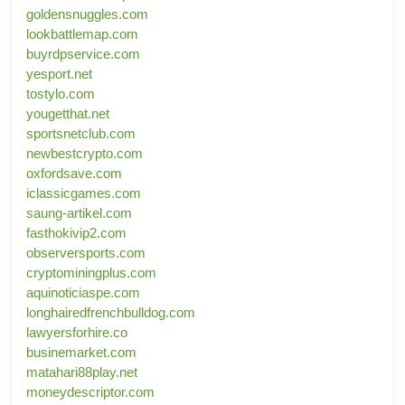
goldensnuggles.com
lookbattlemap.com
buyrdpservice.com
yesport.net
tostylo.com
yougetthat.net
sportsnetclub.com
newbestcrypto.com
oxfordsave.com
iclassicgames.com
saung-artikel.com
fasthokivip2.com
observersports.com
cryptominingplus.com
aquinoticiaspe.com
longhairedfrenchbulldog.com
lawyersforhire.co
businemarket.com
matahari88play.net
moneydescriptor.com