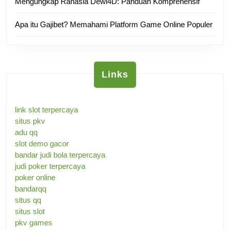
Mengungkap Rahasia Dewi4D: Panduan Komprehensif
Apa itu Gajibet? Memahami Platform Game Online Populer
Links
link slot terpercaya
situs pkv
adu qq
slot demo gacor
bandar judi bola terpercaya
judi poker terpercaya
poker online
bandarqq
situs qq
situs slot
pkv games