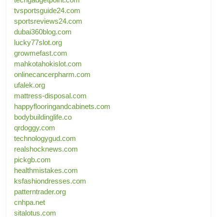
tvsportsguide24.com
sportsreviews24.com
dubai360blog.com
lucky77slot.org
growmefast.com
mahkotahokislot.com
onlinecancerpharm.com
ufalek.org
mattress-disposal.com
happyflooringandcabinets.com
bodybuildinglife.co
qrdoggy.com
technologygud.com
realshocknews.com
pickgb.com
healthmistakes.com
ksfashiondresses.com
patterntrader.org
cnhpa.net
sitalotus.com