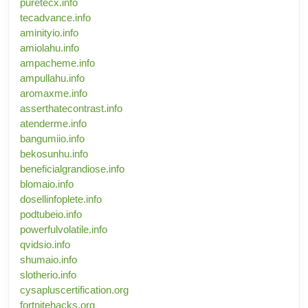
puretecx.info
tecadvance.info
aminityio.info
amiolahu.info
ampacheme.info
ampullahu.info
aromaxme.info
asserthatecontrast.info
atenderme.info
bangumiio.info
bekosunhu.info
beneficialgrandiose.info
blomaio.info
dosellinfoplete.info
podtubeio.info
powerfulvolatile.info
qvidsio.info
shumaio.info
slotherio.info
cysapluscertification.org
fortnitehacks.org