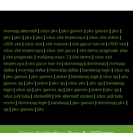
menuqq alternatif
|
situs pkv
|
pkv games
|
pkv games
|
pkv
|
pkv
|
pkv
|
pkv
|
pkv
|
situs slot terpercaya
|
situs slot online
|
x500 slot
|
situs slot
|
slot maxwin
|
slot gacor hari ini
|
x500 slot
|
situs slot terpercaya
|
situs slot gacor
|
slot demo pragmatic play
|
slot pragmatic
|
mahjong ways 2
|
slot demo
|
situs slot
terpercaya
|
slot gacor hari ini
|
dominoqq
|
dominoqq
|
menuqq
daftar
|
murniqq daftar
|
hematqq daftar
|
bandarqq login
|
situs qq
|
pkv games
|
pkv games
|
poker
|
bandarqq login
|
situs qq
|
pkv
games qq
|
pkv
|
poker
|
pkv qq
|
situs pkv
|
pkv qq
|
bandarqq
login
|
situs qq
|
pkv games qq
|
pkv games
|
poker
|
pkv qq
|
situs judi bola
|
sbobet88
|
link alternatif sbobet
|
situs judi bola
resmi
|
dominoqq login
|
bandarqq
|
pkv games
|
dominoqq pkv
|
qq
|
pkv games
|
pkv