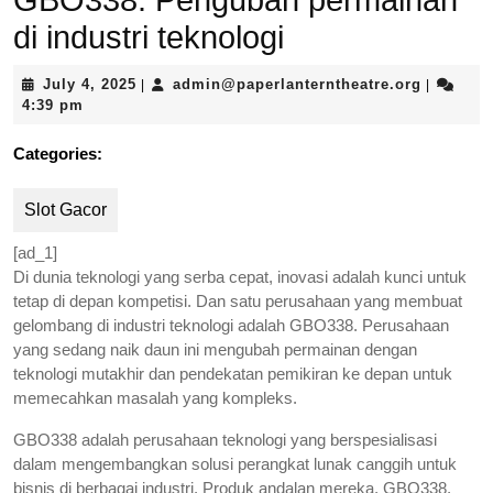
GBO338: Pengubah permainan
di industri teknologi
July
admin@pa
July 4, 2025
admin@paperlanterntheatre.org
|
|
4,
4:39 pm
2025
Categories:
Slot Gacor
[ad_1]
Di dunia teknologi yang serba cepat, inovasi adalah kunci untuk
tetap di depan kompetisi. Dan satu perusahaan yang membuat
gelombang di industri teknologi adalah GBO338. Perusahaan
yang sedang naik daun ini mengubah permainan dengan
teknologi mutakhir dan pendekatan pemikiran ke depan untuk
memecahkan masalah yang kompleks.
GBO338 adalah perusahaan teknologi yang berspesialisasi
dalam mengembangkan solusi perangkat lunak canggih untuk
bisnis di berbagai industri. Produk andalan mereka, GBO338,