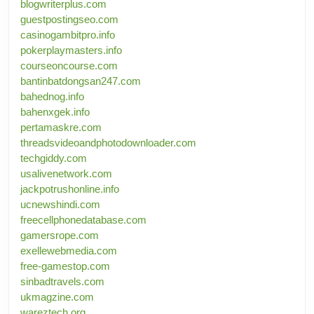
blogwriterplus.com
guestpostingseo.com
casinogambitpro.info
pokerplaymasters.info
courseoncourse.com
bantinbatdongsan247.com
bahednog.info
bahenxgek.info
pertamaskre.com
threadsvideoandphotodownloader.com
techgiddy.com
usalivenetwork.com
jackpotrushonline.info
ucnewshindi.com
freecellphonedatabase.com
gamersrope.com
exellewebmedia.com
free-gamestop.com
sinbadtravels.com
ukmagzine.com
wareztech.org