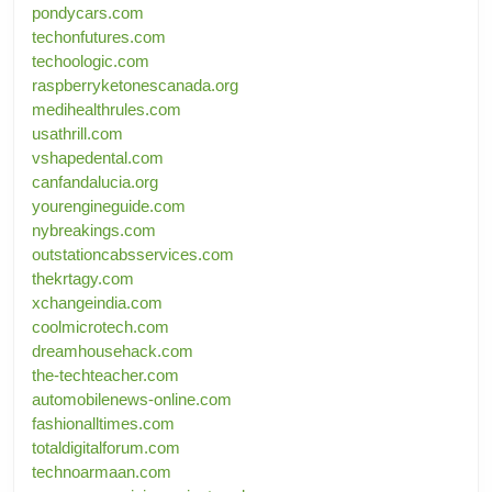
pondycars.com
techonfutures.com
techoologic.com
raspberryketonescanada.org
medihealthrules.com
usathrill.com
vshapedental.com
canfandalucia.org
yourengineguide.com
nybreakings.com
outstationcabsservices.com
thekrtagy.com
xchangeindia.com
coolmicrotech.com
dreamhousehack.com
the-techteacher.com
automobilenews-online.com
fashionalltimes.com
totaldigitalforum.com
technoarmaan.com