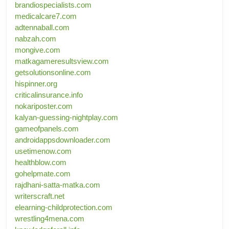
brandiospecialists.com
medicalcare7.com
adtennaball.com
nabzah.com
mongive.com
matkagameresultsview.com
getsolutionsonline.com
hispinner.org
criticalinsurance.info
nokariposter.com
kalyan-guessing-nightplay.com
gameofpanels.com
androidappsdownloader.com
usetimenow.com
healthblow.com
gohelpmate.com
rajdhani-satta-matka.com
writerscraft.net
elearning-childprotection.com
wrestling4mena.com