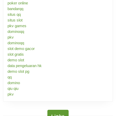
poker online
bandarqq
situs qq
situs slot
pkv games
dominoqq
pkv
dominoqq
slot demo gacor
slot gratis
demo slot
data pengeluaran hk
demo slot pg
qq
domino
qiu qiu
pkv