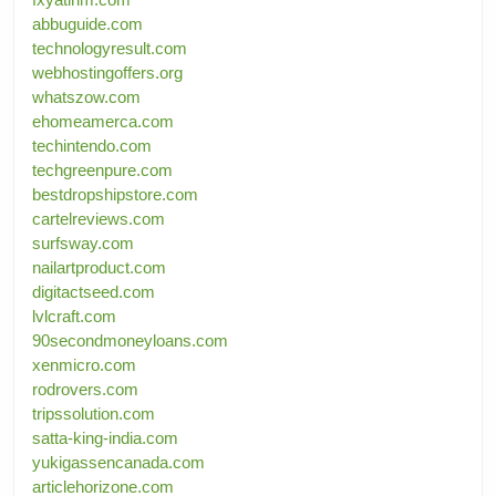
abbuguide.com
technologyresult.com
webhostingoffers.org
whatszow.com
ehomeamerca.com
techintendo.com
techgreenpure.com
bestdropshipstore.com
cartelreviews.com
surfsway.com
nailartproduct.com
digitactseed.com
lvlcraft.com
90secondmoneyloans.com
xenmicro.com
rodrovers.com
tripssolution.com
satta-king-india.com
yukigassencanada.com
articlehorizone.com