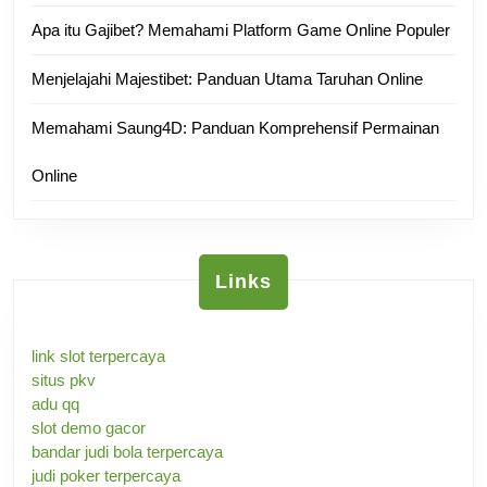
Apa itu Gajibet? Memahami Platform Game Online Populer
Menjelajahi Majestibet: Panduan Utama Taruhan Online
Memahami Saung4D: Panduan Komprehensif Permainan
Online
Links
link slot terpercaya
situs pkv
adu qq
slot demo gacor
bandar judi bola terpercaya
judi poker terpercaya