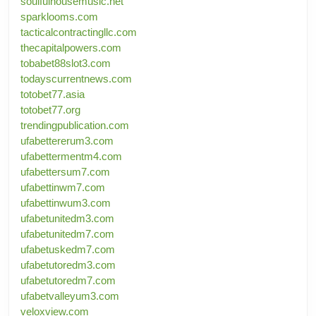
soulfulhousemusic.net
sparklooms.com
tacticalcontractingllc.com
thecapitalpowers.com
tobabet88slot3.com
todayscurrentnews.com
totobet77.asia
totobet77.org
trendingpublication.com
ufabettererum3.com
ufabettermentm4.com
ufabettersum7.com
ufabettinwm7.com
ufabettinwum3.com
ufabetunitedm3.com
ufabetunitedm7.com
ufabetuskedm7.com
ufabetutoredm3.com
ufabetutoredm7.com
ufabetvalleyum3.com
veloxview.com