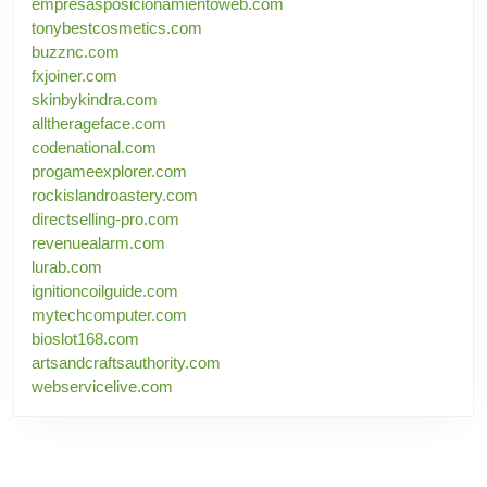
empresasposicionamientoweb.com
tonybestcosmetics.com
buzznc.com
fxjoiner.com
skinbykindra.com
alltherageface.com
codenational.com
progameexplorer.com
rockislandroastery.com
directselling-pro.com
revenuealarm.com
lurab.com
ignitioncoilguide.com
mytechcomputer.com
bioslot168.com
artsandcraftsauthority.com
webservicelive.com