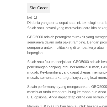
Slot Gacor
[ad_1]
Di dunia yang serba cepat saat ini, teknologi ter
Salah satu inovasi yang merevolusi cara kita bek
GBO5000 adalah perangkat mutakhir yang menggabun
semuanya dalam satu paket ramping. Dengan prose
sempurna untuk multitasking di tempat kerja atau
bepergian.
Salah satu fitur menonjol dari GBO5000 adalah ke
penerbangan panjang, atau bersantai di rumah, G
mudah. Keyboardnya yang dapat dilepas memungkin
mudah, sementara kartu grafisnya yang kuat mema
Selain performanya yang mengesankan, GBO5000 j
membuat Anda tetap terhubung ke mana pun Anda 
LTE opsional, Anda dapat tetap online dan berhubu
Namun GBO5000 bukan hanya untuk bekerja – nam