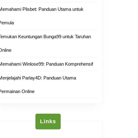
Memahami Plisbet: Panduan Utama untuk
Pemula
Temukan Keuntungan Bunga99 untuk Taruhan
Online
Memahami Winlose99: Panduan Komprehensif
Menjelajahi Parlay4D: Panduan Utama
Permainan Online
Links