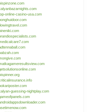
hispinzone.com
kalyanbazarnights.com
top-online-casino-usa.com
honghuidoor.com
flowingtravel.com
nineniki.com
brandiospecialists.com
medicalcare7.com
adtennaball.com
nabzah.com
mongive.com
matkagameresultsview.com
getsolutionsonline.com
hispinner.org
criticalinsurance.info
nokariposter.com
kalyan-guessing-nightplay.com
gameofpanels.com
androidappsdownloader.com
usetimenow.com