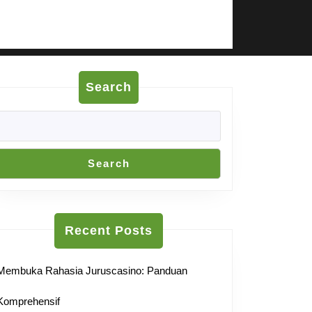
Search
Search
Recent Posts
Membuka Rahasia Juruscasino: Panduan
Komprehensif