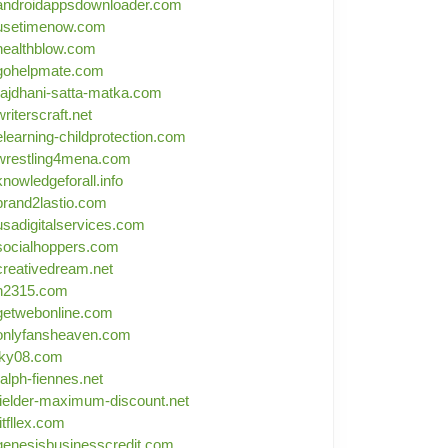
androidappsdownloader.com
usetimenow.com
healthblow.com
gohelpmate.com
rajdhani-satta-matka.com
writerscraft.net
elearning-childprotection.com
wrestling4mena.com
knowledgeforall.info
brand2lastio.com
usadigitalservices.com
socialhoppers.com
creativedream.net
n2315.com
getwebonline.com
onlyfansheaven.com
lky08.com
ralph-fiennes.net
fielder-maximum-discount.net
fitfllex.com
genesisbusinesscredit.com