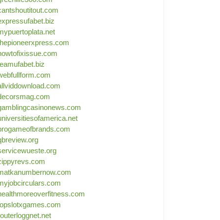
cantshoutitout.com
expressufabet.biz
mypuertoplata.net
thepioneerxpress.com
howtofixissue.com
teamufabet.biz
webfullform.com
allviddownload.com
decorsmag.com
gamblingcasinonews.com
universitiesofamerica.net
progameofbrands.com
qbreview.org
servicewueste.org
zippyrevs.com
matkanumbernow.com
myjobcirculars.com
healthmoreoverfitness.com
topslotxgames.com
routerloggnet.net