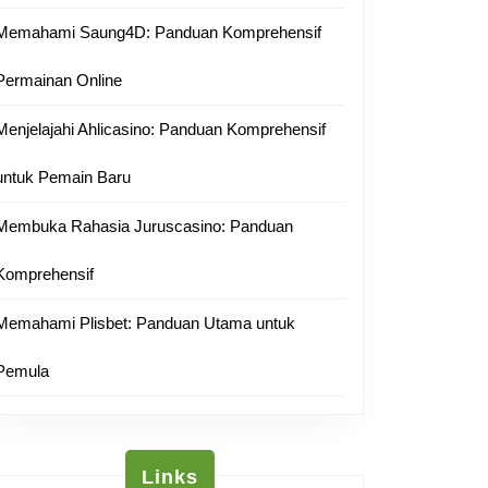
Memahami Saung4D: Panduan Komprehensif
Permainan Online
Menjelajahi Ahlicasino: Panduan Komprehensif
untuk Pemain Baru
Membuka Rahasia Juruscasino: Panduan
Komprehensif
Memahami Plisbet: Panduan Utama untuk
Pemula
Links