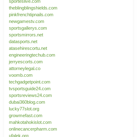
sporteslive.com
theblingblingshields.com
pinkfrenchtipnails.com
newgamestv.com
sportsgallerys.com
sportsmirrors.net
datasports.net
atasehirescortu.net
engineeringtechub.com
jerryescorts.com
attorneylegal.co
voomb.com
techgadgetpoint.com
tvsportsguide24.com
sportsreviews24.com
dubai360blog.com
lucky77slot.org
growmefast.com
mahkotahokislot.com
onlinecancerpharm.com
ufalek.org