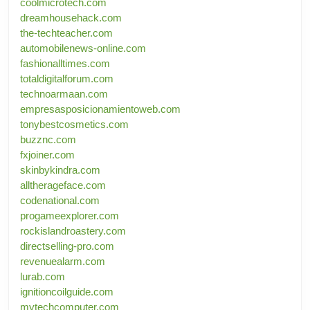
coolmicrotech.com
dreamhousehack.com
the-techteacher.com
automobilenews-online.com
fashionalltimes.com
totaldigitalforum.com
technoarmaan.com
empresasposicionamientoweb.com
tonybestcosmetics.com
buzznc.com
fxjoiner.com
skinbykindra.com
alltherageface.com
codenational.com
progameexplorer.com
rockislandroastery.com
directselling-pro.com
revenuealarm.com
lurab.com
ignitioncoilguide.com
mytechcomputer.com