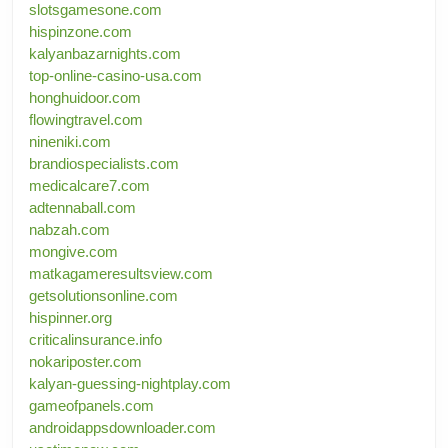
slotsgamesone.com
hispinzone.com
kalyanbazarnights.com
top-online-casino-usa.com
honghuidoor.com
flowingtravel.com
nineniki.com
brandiospecialists.com
medicalcare7.com
adtennaball.com
nabzah.com
mongive.com
matkagameresultsview.com
getsolutionsonline.com
hispinner.org
criticalinsurance.info
nokariposter.com
kalyan-guessing-nightplay.com
gameofpanels.com
androidappsdownloader.com