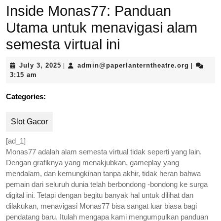
Inside Monas77: Panduan
Utama untuk menavigasi alam
semesta virtual ini
July
admin@pa
July 3, 2025
admin@paperlanterntheatre.org
|
|
3,
3:15 am
2025
Categories:
Slot Gacor
[ad_1]
Monas77 adalah alam semesta virtual tidak seperti yang lain.
Dengan grafiknya yang menakjubkan, gameplay yang
mendalam, dan kemungkinan tanpa akhir, tidak heran bahwa
pemain dari seluruh dunia telah berbondong -bondong ke surga
digital ini. Tetapi dengan begitu banyak hal untuk dilihat dan
dilakukan, menavigasi Monas77 bisa sangat luar biasa bagi
pendatang baru. Itulah mengapa kami mengumpulkan panduan