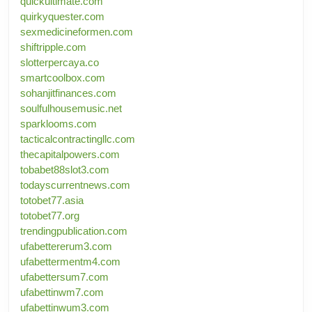
quickultimate.com
quirkyquester.com
sexmedicineformen.com
shiftripple.com
slotterpercaya.co
smartcoolbox.com
sohanjitfinances.com
soulfulhousemusic.net
sparklooms.com
tacticalcontractingllc.com
thecapitalpowers.com
tobabet88slot3.com
todayscurrentnews.com
totobet77.asia
totobet77.org
trendingpublication.com
ufabettererum3.com
ufabettermentm4.com
ufabettersum7.com
ufabettinwm7.com
ufabettinwum3.com