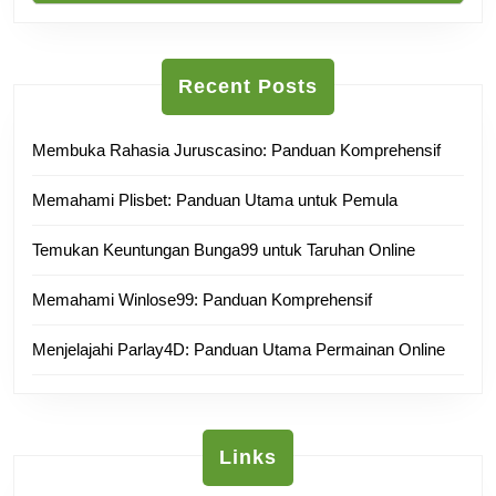
Recent Posts
Membuka Rahasia Juruscasino: Panduan Komprehensif
Memahami Plisbet: Panduan Utama untuk Pemula
Temukan Keuntungan Bunga99 untuk Taruhan Online
Memahami Winlose99: Panduan Komprehensif
Menjelajahi Parlay4D: Panduan Utama Permainan Online
Links