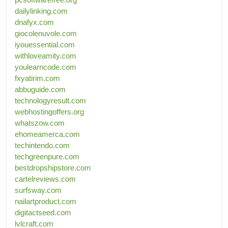
dailylinking.com
dnafyx.com
giocolenuvole.com
iyouessential.com
withloveamity.com
youlearncode.com
fxyatirim.com
abbuguide.com
technologyresult.com
webhostingoffers.org
whatszow.com
ehomeamerca.com
techintendo.com
techgreenpure.com
bestdropshipstore.com
cartelreviews.com
surfsway.com
nailartproduct.com
digitactseed.com
lvlcraft.com