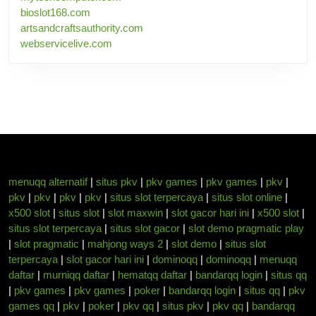
bioslot168.com
artsandcraftsauthority.com
webservicelive.com
menuqq alternatif
|
situs pkv
|
pkv games
|
pkv games
|
pkv
|
pkv
|
pkv
|
pkv
|
pkv
|
situs slot terpercaya
|
situs slot online
|
x500 slot
|
situs slot
|
slot maxwin
|
slot gacor hari ini
|
x500 slot
|
situs slot terpercaya
|
situs slot gacor
|
slot demo pragmatic play
|
slot pragmatic
|
mahjong ways 2
|
slot demo
|
situs slot
terpercaya
|
slot gacor hari ini
|
dominoqq
|
dominoqq
|
menuqq
daftar
|
murniqq daftar
|
hematqq daftar
|
bandarqq login
|
situs qq
|
pkv games
|
pkv games
|
poker
|
bandarqq login
|
situs qq
|
pkv
games qq
|
pkv
|
poker
|
pkv qq
|
situs pkv
|
pkv qq
|
bandarqq