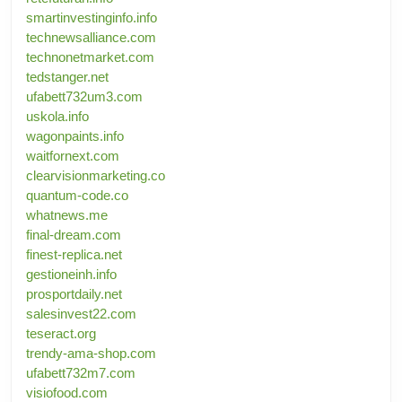
smartinvestinginfo.info
technewsalliance.com
technonetmarket.com
tedstanger.net
ufabett732um3.com
uskola.info
wagonpaints.info
waitfornext.com
clearvisionmarketing.co
quantum-code.co
whatnews.me
final-dream.com
finest-replica.net
gestioneinh.info
prosportdaily.net
salesinvest22.com
teseract.org
trendy-ama-shop.com
ufabett732m7.com
visiofood.com