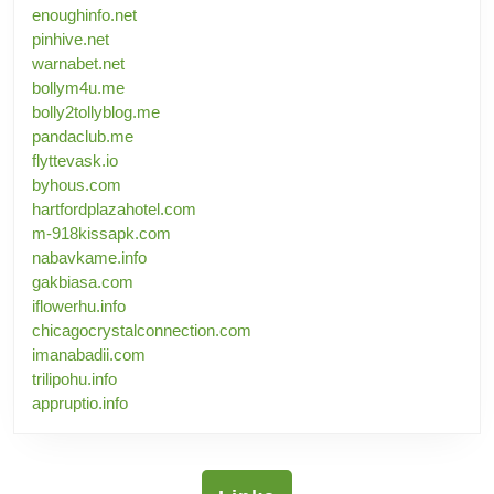
enoughinfo.net
pinhive.net
warnabet.net
bollym4u.me
bolly2tollyblog.me
pandaclub.me
flyttevask.io
byhous.com
hartfordplazahotel.com
m-918kissapk.com
nabavkame.info
gakbiasa.com
iflowerhu.info
chicagocrystalconnection.com
imanabadii.com
trilipohu.info
appruptio.info