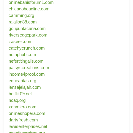
onlinebahisforum1.com
chicagoheadline.com
camming.org
rajalion88.com
goupuntacana.com
riversedgepark.com
zaseez.com
catchycrunch.com
nofaphub.com
nefertitingalls.com
patsyscreations.com
income4proof.com
educaritas.org
lensajelajah.com
betflik09.net
ncaq.org
xenmicro.com
onlineshopera.com
dartyfresh.com
lewisenterprises.net
pcsoftwarefree.org