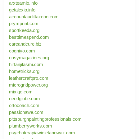
arxteamio.info
getalexio.info
accountaudittaxcon.com
prymprint.com
sportkeeda.org
besttimespend.com
careandcure.biz
cogniyo.com
easymagazines.org
hirfanjilasmi.com
hometricks.org
leathercraftpro.com
microgridpower.org
mixiqo.com
needglobe.com
ortocoach.com
passionawe.com
pittsburghpaintingprofessionals.com
plumberryworks.com
psychoterapiawioletanowak.com