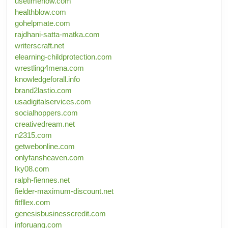
usetimenow.com
healthblow.com
gohelpmate.com
rajdhani-satta-matka.com
writerscraft.net
elearning-childprotection.com
wrestling4mena.com
knowledgeforall.info
brand2lastio.com
usadigitalservices.com
socialhoppers.com
creativedream.net
n2315.com
getwebonline.com
onlyfansheaven.com
lky08.com
ralph-fiennes.net
fielder-maximum-discount.net
fitfllex.com
genesisbusinesscredit.com
inforuang.com