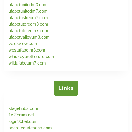
ufabetunitedm3.com
ufabetunitedm7.com
ufabetuskedm7.com
ufabetutoredm3.com
ufabetutoredm7.com
ufabetvalleyum3.com
veloxview.com
westufabetm3.com
whiskeybrothersllc.com
wildufabetum7.com
Links
stagehubs.com
1x2forum.net
login99bet.com
secretcourtesans.com