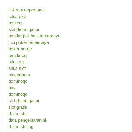
link slot terpercaya
situs pkv
adu qq
slot demo gacor
bandar judi bola terpercaya
judi poker terpercaya
poker online
bandarqq
situs qq
situs slot
pkv games
dominoqq
pkv
dominoqq
slot demo gacor
slot gratis
demo slot
data pengeluaran hk
demo slot pg