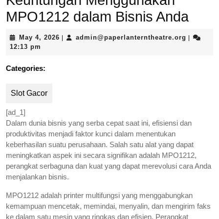
Keuntungan Menggunakan
MPO1212 dalam Bisnis Anda
May
admin@pa
May 4, 2026
admin@paperlanterntheatre.org
|
|
4,
12:13 pm
2026
Categories:
Slot Gacor
[ad_1]
Dalam dunia bisnis yang serba cepat saat ini, efisiensi dan
produktivitas menjadi faktor kunci dalam menentukan
keberhasilan suatu perusahaan. Salah satu alat yang dapat
meningkatkan aspek ini secara signifikan adalah MPO1212,
perangkat serbaguna dan kuat yang dapat merevolusi cara Anda
menjalankan bisnis.
MPO1212 adalah printer multifungsi yang menggabungkan
kemampuan mencetak, memindai, menyalin, dan mengirim faks
ke dalam satu mesin yang ringkas dan efisien. Perangkat