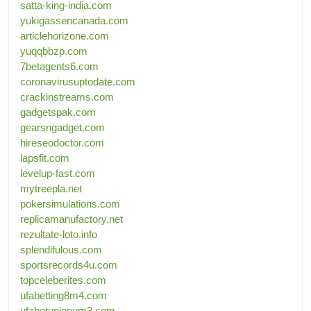
satta-king-india.com
yukigassencanada.com
articlehorizone.com
yuqqbbzp.com
7betagents6.com
coronavirusuptodate.com
crackinstreams.com
gadgetspak.com
gearsngadget.com
hireseodoctor.com
lapsfit.com
levelup-fast.com
mytreepla.net
pokersimulations.com
replicamanufactory.net
rezultate-loto.info
splendifulous.com
sportsrecords4u.com
topceleberites.com
ufabetting8m4.com
ufabetunionum3.com