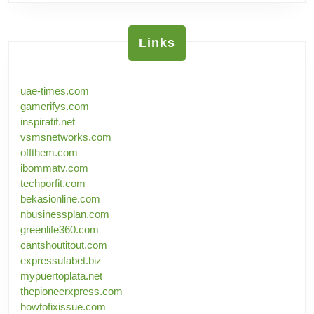
Links
uae-times.com
gamerifys.com
inspiratif.net
vsmsnetworks.com
offthem.com
ibommatv.com
techporfit.com
bekasionline.com
nbusinessplan.com
greenlife360.com
cantshoutitout.com
expressufabet.biz
mypuertoplata.net
thepioneerxpress.com
howtofixissue.com