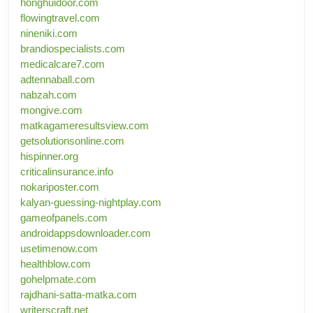
honghuidoor.com
flowingtravel.com
nineniki.com
brandiospecialists.com
medicalcare7.com
adtennaball.com
nabzah.com
mongive.com
matkagameresultsview.com
getsolutionsonline.com
hispinner.org
criticalinsurance.info
nokariposter.com
kalyan-guessing-nightplay.com
gameofpanels.com
androidappsdownloader.com
usetimenow.com
healthblow.com
gohelpmate.com
rajdhani-satta-matka.com
writerscraft.net