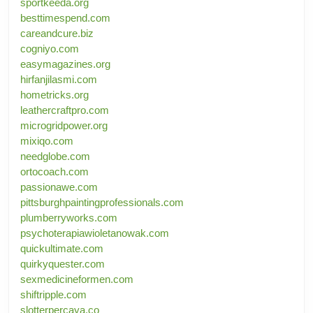
sportkeeda.org
besttimespend.com
careandcure.biz
cogniyo.com
easymagazines.org
hirfanjilasmi.com
hometricks.org
leathercraftpro.com
microgridpower.org
mixiqo.com
needglobe.com
ortocoach.com
passionawe.com
pittsburghpaintingprofessionals.com
plumberryworks.com
psychoterapiawioletanowak.com
quickultimate.com
quirkyquester.com
sexmedicineformen.com
shiftripple.com
slotterpercaya.co