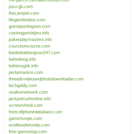
jusu-gb.com
thecarepet.com
blogwriterplus.com
guestpostingseo.com
casinogambitpro.info
pokerplaymasters.info
courseoncourse.com
bantinbatdongsan247.com
bahednog.info
bahenxgek.info
pertamaskre.com
threadsvideoandphotodownloader.com
techgiddy.com
usalivenetwork.com
jackpotrushonline.info
ucnewshindi.com
freecellphonedatabase.com
gamersrope.com
exellewebmedia.com
free-gamestop.com