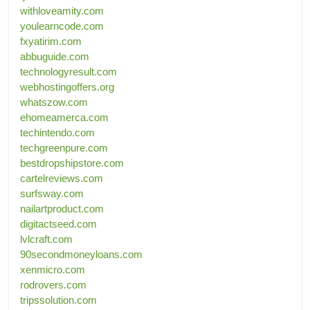
withloveamity.com
youlearncode.com
fxyatirim.com
abbuguide.com
technologyresult.com
webhostingoffers.org
whatszow.com
ehomeamerca.com
techintendo.com
techgreenpure.com
bestdropshipstore.com
cartelreviews.com
surfsway.com
nailartproduct.com
digitactseed.com
lvlcraft.com
90secondmoneyloans.com
xenmicro.com
rodrovers.com
tripssolution.com