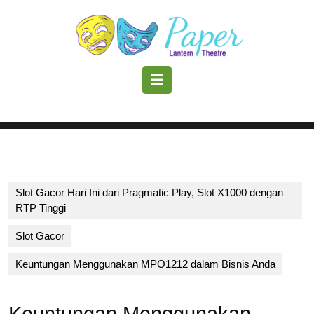
Skip
to
content
Skip
to
Open
content
Button
Slot Gacor Hari Ini dari Pragmatic Play, Slot X1000 dengan
RTP Tinggi
Slot Gacor
Keuntungan Menggunakan MPO1212 dalam Bisnis Anda