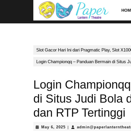
Skip
to
HOM
content
Skip
to
content
Slot Gacor Hari Ini dari Pragmatic Play, Slot X1
Login Championqq – Panduan Bermain di Situs Ju
Login Championqq
di Situs Judi Bola
dan RTP Tertinggi
May
May 6, 2025
admin@paperlanterntheat
|