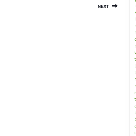
NEXT
Next
post: