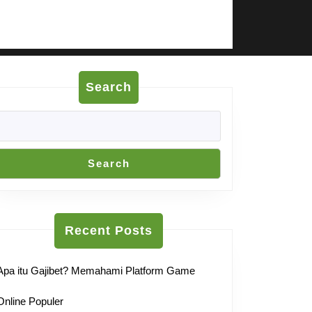
Search
Search
Recent Posts
Apa itu Gajibet? Memahami Platform Game
Online Populer