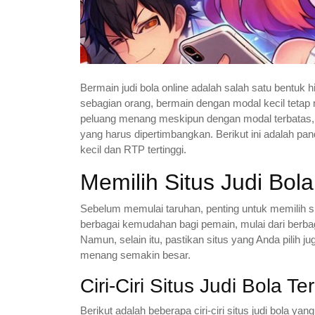
Bermain judi bola online adalah salah satu bentuk 
sebagian orang, bermain dengan modal kecil tetap
peluang menang meskipun dengan modal terbatas, me
yang harus dipertimbangkan. Berikut ini adalah pan
kecil dan RTP tertinggi.
Memilih Situs Judi Bol
Sebelum memulai taruhan, penting untuk memilih si
berbagai kemudahan bagi pemain, mulai dari berba
Namun, selain itu, pastikan situs yang Anda pilih
menang semakin besar.
Ciri-Ciri Situs Judi Bola T
Berikut adalah beberapa ciri-ciri situs judi bola yan