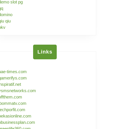
demo slot pg
qq
domino
qiu qiu
pkv
Links
uae-times.com
gamerifys.com
inspiratif.net
vsmsnetworks.com
offthem.com
ibommatv.com
techporfit.com
bekasionline.com
nbusinessplan.com
greenlife360.com