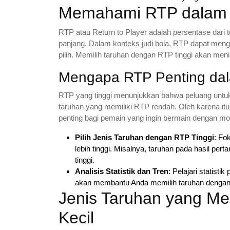
Memahami RTP dalam T
RTP atau Return to Player adalah persentase dari 
panjang. Dalam konteks judi bola, RTP dapat me
pilih. Memilih taruhan dengan RTP tinggi akan men
Mengapa RTP Penting dal
RTP yang tinggi menunjukkan bahwa peluang untu
taruhan yang memiliki RTP rendah. Oleh karena itu
penting bagi pemain yang ingin bermain dengan mod
Pilih Jenis Taruhan dengan RTP Tinggi
: Fo
lebih tinggi. Misalnya, taruhan pada hasil pert
tinggi.
Analisis Statistik dan Tren
: Pelajari statist
akan membantu Anda memilih taruhan dengan
Jenis Taruhan yang M
Kecil