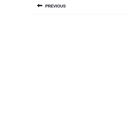
PREVIOUS
navigation
Previous
post: