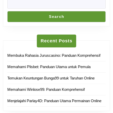
Search
Recent Posts
Membuka Rahasia Juruscasino: Panduan Komprehensif
Memahami Plisbet: Panduan Utama untuk Pemula
Temukan Keuntungan Bunga99 untuk Taruhan Online
Memahami Winlose99: Panduan Komprehensif
Menjelajahi Parlay4D: Panduan Utama Permainan Online