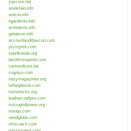
zqscore.net
aseleraio.info
asticio.info
egardenio.info
arxteamio.info
getalexio.info
accountaudittaxcon.com
prymprint.com
sportkeeda.org
besttimespend.com
careandcure.biz
cogniyo.com
easymagazines.org
hirfanjilasmi.com
hometricks.org
leathercraftpro.com
microgridpower.org
mixiqo.com
needglobe.com
ortocoach.com
passionawe.com