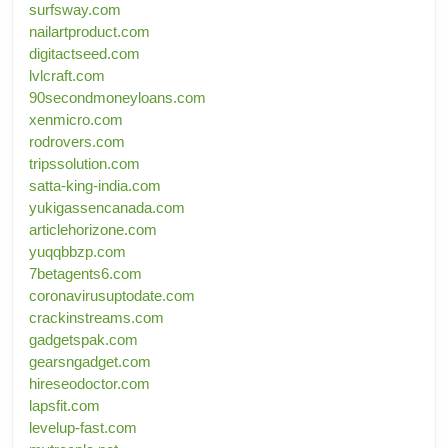
surfsway.com
nailartproduct.com
digitactseed.com
lvlcraft.com
90secondmoneyloans.com
xenmicro.com
rodrovers.com
tripssolution.com
satta-king-india.com
yukigassencanada.com
articlehorizone.com
yuqqbbzp.com
7betagents6.com
coronavirusuptodate.com
crackinstreams.com
gadgetspak.com
gearsngadget.com
hireseodoctor.com
lapsfit.com
levelup-fast.com