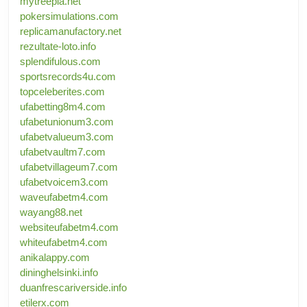
mytreepla.net
pokersimulations.com
replicamanufactory.net
rezultate-loto.info
splendifulous.com
sportsrecords4u.com
topceleberites.com
ufabetting8m4.com
ufabetunionum3.com
ufabetvalueum3.com
ufabetvaultm7.com
ufabetvillageum7.com
ufabetvoicem3.com
waveufabetm4.com
wayang88.net
websiteufabetm4.com
whiteufabetm4.com
anikalappy.com
dininghelsinki.info
duanfrescariverside.info
etilerx.com