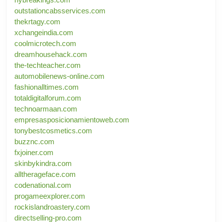
outstationcabsservices.com
thekrtagy.com
xchangeindia.com
coolmicrotech.com
dreamhousehack.com
the-techteacher.com
automobilenews-online.com
fashionalltimes.com
totaldigitalforum.com
technoarmaan.com
empresasposicionamientoweb.com
tonybestcosmetics.com
buzznc.com
fxjoiner.com
skinbykindra.com
alltherageface.com
codenational.com
progameexplorer.com
rockislandroastery.com
directselling-pro.com