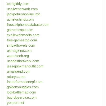
techgiddy.com
usalivenetwork.com
jackpotrushonline.info
ucnewshindi.com
freecellphonedatabase.com
gamersrope.com
exellewebmedia.com
free-gamestop.com
sinbadtravels.com
ukmagzine.com
wareztech.org
usabestnetwork.com
jessepinkmanoutfit.com
umailsend.com
retarys.com
fasterformationcpf.com
goldensnuggles.com
lookbattlemap.com
buyrdpservice.com
yesport.net