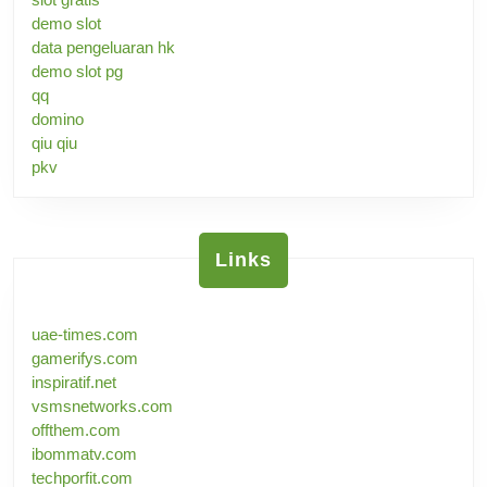
demo slot
data pengeluaran hk
demo slot pg
qq
domino
qiu qiu
pkv
Links
uae-times.com
gamerifys.com
inspiratif.net
vsmsnetworks.com
offthem.com
ibommatv.com
techporfit.com