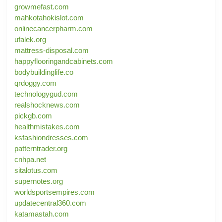
growmefast.com
mahkotahokislot.com
onlinecancerpharm.com
ufalek.org
mattress-disposal.com
happyflooringandcabinets.com
bodybuildinglife.co
qrdoggy.com
technologygud.com
realshocknews.com
pickgb.com
healthmistakes.com
ksfashiondresses.com
patterntrader.org
cnhpa.net
sitalotus.com
supernotes.org
worldsportsempires.com
updatecentral360.com
katamastah.com