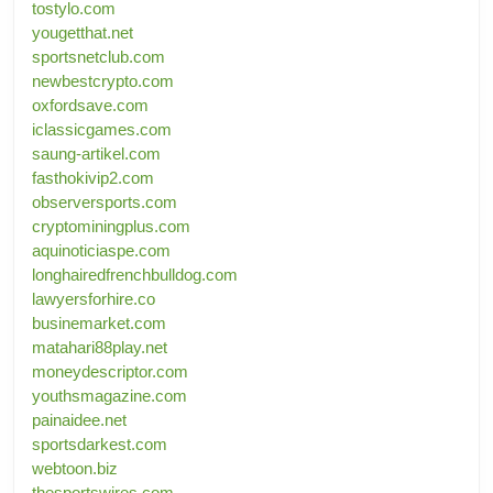
tostylo.com
yougetthat.net
sportsnetclub.com
newbestcrypto.com
oxfordsave.com
iclassicgames.com
saung-artikel.com
fasthokivip2.com
observersports.com
cryptominingplus.com
aquinoticiaspe.com
longhairedfrenchbulldog.com
lawyersforhire.co
businemarket.com
matahari88play.net
moneydescriptor.com
youthsmagazine.com
painaidee.net
sportsdarkest.com
webtoon.biz
thesportswires.com