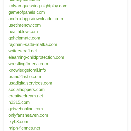
kalyan-guessing-nightplay.com
gameofpanels.com
androidappsdownloader.com
usetimenow.com
healthblow.com
gohelpmate.com
rajdhani-satta-matka.com
writerscraft.net
elearning-childprotection.com
wrestling4mena.com
knowledgeforall.info
brand2lastio.com
usadigitalservices.com
socialhoppers.com
creativedream.net
n2315.com
getwebonline.com
onlyfansheaven.com
lky08.com
ralph-fiennes.net