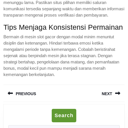
menunggu lama. Pastikan situs pilihan memiliki saluran
komunikasi tersedia sepanjang waktu dan memberikan informasi
transparan mengenai proses verifikasi dan pembayaran.
Tips Menjaga Konsistensi Permainan
Bermain di mesin slot gacor dengan modal minim menuntut
disiplin dan ketenangan. Hindari terbawa emosi ketika
mengalami periode tanpa kemenangan. Cobalah beristirahat
sejenak atau berpindah mesin jika terasa stagnan. Dengan
strategi bertahap, pengelolaan dana matang, dan pemanfaatan
bonus, modal kecil pun mampu menjadi sarana meraih
kemenangan berkelanjutan.
Post
PREVIOUS
NEXT
navigation
Previous
Next
post:
post:
Search