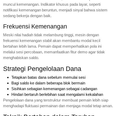
muncul kemenangan. Indikator khusus pada layar, seperti
notifikasi kemenangan beruntun, menjadi sinyal bahwa sistem
sedang bekerja dengan baik.
Frekuensi Kemenangan
Meski nilai hadiah tidak melambung tinggi, mesin dengan
frekuensi kemenangan stabil akan membantu modal kecil
bertahan lebih lama. Pemain dapat memperhatikan pola ini
melalui sesi percobaan, memanfaatkan fitur demo agar tidak
menghabiskan saldo.
Strategi Pengelolaan Dana
Tetapkan batas dana sebelum memulai sesi
Bagi saldo ke dalam beberapa blok bermain
Sisihkan sebagian kemenangan sebagai cadangan
Hindari bertaruh berlebihan saat mengalami kekalahan
Pengelolaan dana yang terstruktur membuat pemain lebih siap
menghadapi fluktuasi permainan dan menjaga modal tetap aman.