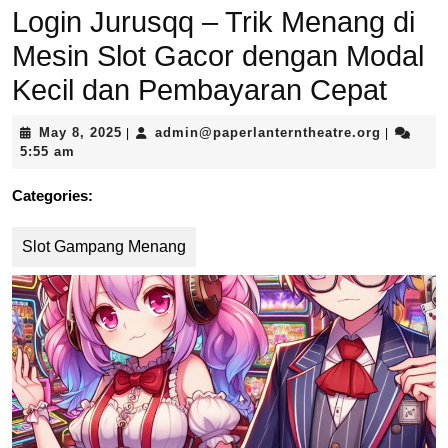
Login Jurusqq – Trik Menang di
Mesin Slot Gacor dengan Modal
Kecil dan Pembayaran Cepat
May
admin@pa
May 8, 2025
admin@paperlanterntheatre.org
|
|
8,
5:55 am
2025
Categories:
Slot Gampang Menang