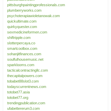
pittsburghpaintingprofessionals.com
plumberryworks.com
psychoterapiawioletanowak.com
quickultimate.com
quirkyquester.com
sexmedicineformen.com
shiftripple.com
slotterpercaya.co
smartcoolbox.com
sohanjitfinances.com
soulfulhousemusic.net
sparklooms.com
tacticalcontractingllc.com
thecapitalpowers.com
tobabet88slot3.com
todayscurrentnews.com
totobet77.asia
totobet77.org
trendingpublication.com
ufabettererum3.com