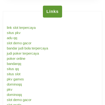
Links
link slot terpercaya
situs pkv
adu qq
slot demo gacor
bandar judi bola terpercaya
judi poker terpercaya
poker online
bandarqq
situs qq
situs slot
pkv games
dominoqq
pkv
dominoqq
slot demo gacor
slot gratis