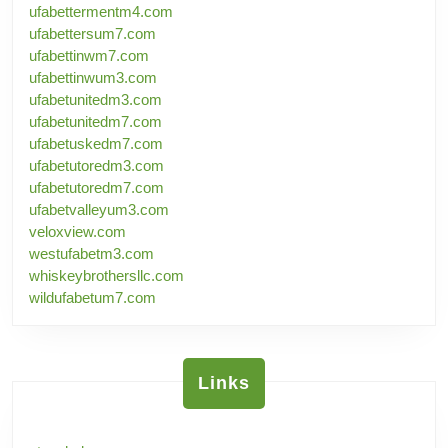
ufabettermentm4.com
ufabettersum7.com
ufabettinwm7.com
ufabettinwum3.com
ufabetunitedm3.com
ufabetunitedm7.com
ufabetuskedm7.com
ufabetutoredm3.com
ufabetutoredm7.com
ufabetvalleyum3.com
veloxview.com
westufabetm3.com
whiskeybrothersllc.com
wildufabetum7.com
Links