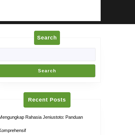
Search
Search
Recent Posts
Mengungkap Rahasia Jeniustoto: Panduan
Komprehensif