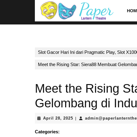
Skip
to
HOM
content
Skip
to
content
Slot Gacor Hari Ini dari Pragmatic Play, Slot X1
Meet the Rising Star: Siera88 Membuat Gelombang
Meet the Rising S
Gelombang di Indu
April
April 28, 2025
admin@paperlanternthe
|
28,
2025
Categories: