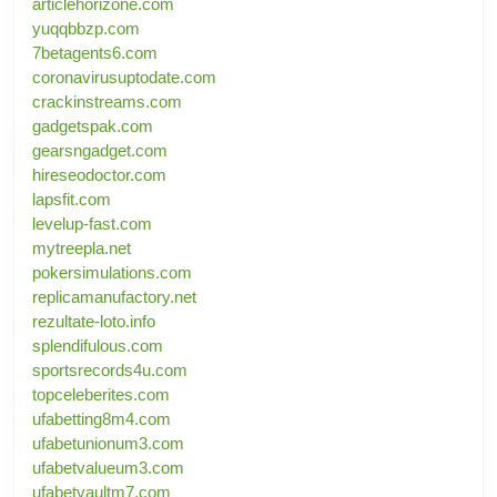
articlehorizone.com
yuqqbbzp.com
7betagents6.com
coronavirusuptodate.com
crackinstreams.com
gadgetspak.com
gearsngadget.com
hireseodoctor.com
lapsfit.com
levelup-fast.com
mytreepla.net
pokersimulations.com
replicamanufactory.net
rezultate-loto.info
splendifulous.com
sportsrecords4u.com
topceleberites.com
ufabetting8m4.com
ufabetunionum3.com
ufabetvalueum3.com
ufabetvaultm7.com