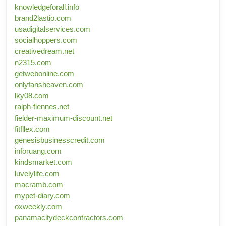
knowledgeforall.info
brand2lastio.com
usadigitalservices.com
socialhoppers.com
creativedream.net
n2315.com
getwebonline.com
onlyfansheaven.com
lky08.com
ralph-fiennes.net
fielder-maximum-discount.net
fitfllex.com
genesisbusinesscredit.com
inforuang.com
kindsmarket.com
luvelylife.com
macramb.com
mypet-diary.com
oxweekly.com
panamacitydeckcontractors.com