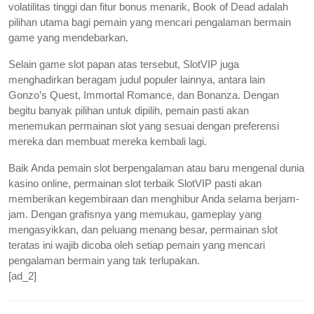
volatilitas tinggi dan fitur bonus menarik, Book of Dead adalah
pilihan utama bagi pemain yang mencari pengalaman bermain
game yang mendebarkan.
Selain game slot papan atas tersebut, SlotVIP juga
menghadirkan beragam judul populer lainnya, antara lain
Gonzo’s Quest, Immortal Romance, dan Bonanza. Dengan
begitu banyak pilihan untuk dipilih, pemain pasti akan
menemukan permainan slot yang sesuai dengan preferensi
mereka dan membuat mereka kembali lagi.
Baik Anda pemain slot berpengalaman atau baru mengenal dunia
kasino online, permainan slot terbaik SlotVIP pasti akan
memberikan kegembiraan dan menghibur Anda selama berjam-
jam. Dengan grafisnya yang memukau, gameplay yang
mengasyikkan, dan peluang menang besar, permainan slot
teratas ini wajib dicoba oleh setiap pemain yang mencari
pengalaman bermain yang tak terlupakan.
[ad_2]
Post