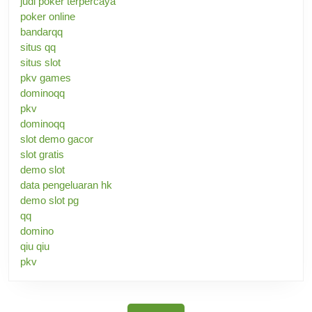
judi poker terpercaya
poker online
bandarqq
situs qq
situs slot
pkv games
dominoqq
pkv
dominoqq
slot demo gacor
slot gratis
demo slot
data pengeluaran hk
demo slot pg
qq
domino
qiu qiu
pkv