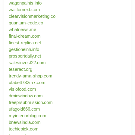
wagonpaints.info
waitfornext.com
clearvisionmarketing.co
quantum-code.co
whatnews.me
final-dream.com
finest-replica.net
gestioneinh.info
prosportdaily.net
salesinvest22.com
teseract.org
trendy-ama-shop.com
ufabett732m7.com
visiofood.com
droidwindow.com
freeprsubmission.com
ufagold666.com
myinteriorblog.com
bnewsindia.com
techiepick.com