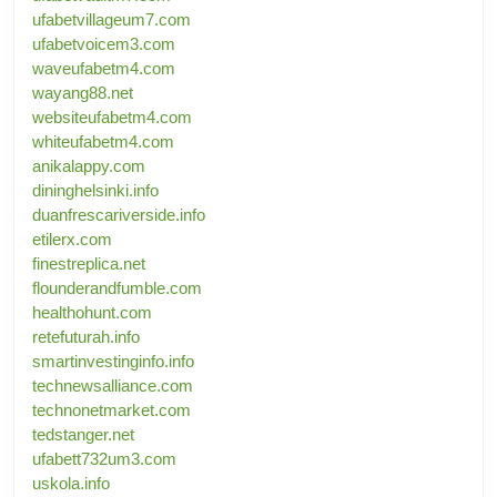
ufabetvillageum7.com
ufabetvoicem3.com
waveufabetm4.com
wayang88.net
websiteufabetm4.com
whiteufabetm4.com
anikalappy.com
dininghelsinki.info
duanfrescariverside.info
etilerx.com
finestreplica.net
flounderandfumble.com
healthohunt.com
retefuturah.info
smartinvestinginfo.info
technewsalliance.com
technonetmarket.com
tedstanger.net
ufabett732um3.com
uskola.info