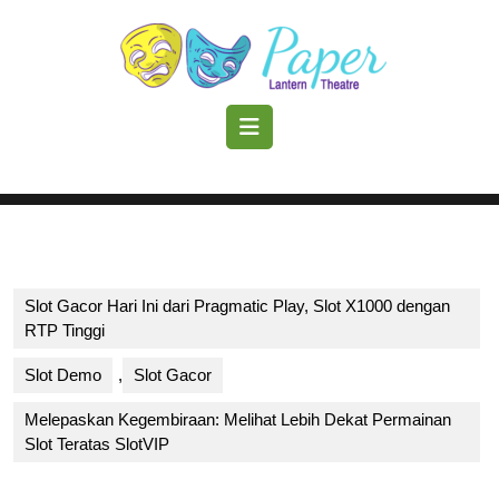
Skip
to
content
Skip
to
Open
content
Button
Slot Gacor Hari Ini dari Pragmatic Play, Slot X1000 dengan
RTP Tinggi
Slot Demo
,
Slot Gacor
Melepaskan Kegembiraan: Melihat Lebih Dekat Permainan
Slot Teratas SlotVIP