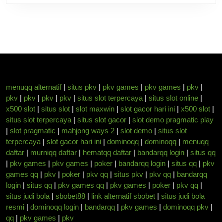
menuqq alternatif
|
situs pkv
|
pkv games
|
pkv games
|
pkv
|
pkv
|
pkv
|
pkv
|
pkv
|
situs slot terpercaya
|
situs slot online
|
x500 slot
|
situs slot
|
slot maxwin
|
slot gacor hari ini
|
x500 slot
|
situs slot terpercaya
|
situs slot gacor
|
slot demo pragmatic play
|
slot pragmatic
|
mahjong ways 2
|
slot demo
|
situs slot
terpercaya
|
slot gacor hari ini
|
dominoqq
|
dominoqq
|
menuqq
daftar
|
murniqq daftar
|
hematqq daftar
|
bandarqq login
|
situs qq
|
pkv games
|
pkv games
|
poker
|
bandarqq login
|
situs qq
|
pkv
games qq
|
pkv
|
poker
|
pkv qq
|
situs pkv
|
pkv qq
|
bandarqq
login
|
situs qq
|
pkv games qq
|
pkv games
|
poker
|
pkv qq
|
situs judi bola
|
sbobet88
|
link alternatif sbobet
|
situs judi bola
resmi
|
dominoqq login
|
bandarqq
|
pkv games
|
dominoqq pkv
|
qq
|
pkv games
|
pkv