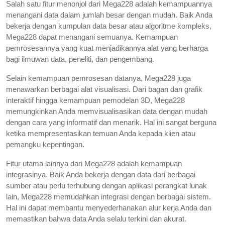
Salah satu fitur menonjol dari Mega228 adalah kemampuannya
menangani data dalam jumlah besar dengan mudah. Baik Anda
bekerja dengan kumpulan data besar atau algoritme kompleks,
Mega228 dapat menangani semuanya. Kemampuan
pemrosesannya yang kuat menjadikannya alat yang berharga
bagi ilmuwan data, peneliti, dan pengembang.
Selain kemampuan pemrosesan datanya, Mega228 juga
menawarkan berbagai alat visualisasi. Dari bagan dan grafik
interaktif hingga kemampuan pemodelan 3D, Mega228
memungkinkan Anda memvisualisasikan data dengan mudah
dengan cara yang informatif dan menarik. Hal ini sangat berguna
ketika mempresentasikan temuan Anda kepada klien atau
pemangku kepentingan.
Fitur utama lainnya dari Mega228 adalah kemampuan
integrasinya. Baik Anda bekerja dengan data dari berbagai
sumber atau perlu terhubung dengan aplikasi perangkat lunak
lain, Mega228 memudahkan integrasi dengan berbagai sistem.
Hal ini dapat membantu menyederhanakan alur kerja Anda dan
memastikan bahwa data Anda selalu terkini dan akurat.