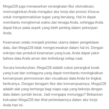
Mega228 juga menawarkan serangkaian fitur otomatisasi,
memungkinkan Anda mengatur alur kerja dan proses khusus
untuk mengotomatiskan tugas yang berulang. Hal ini dapat
membantu menghemat waktu dan tenaga Anda, sehingga Anda
dapat fokus pada aspek yang lebih penting dalam pekerjaan
Anda.
Keamanan selalu menjadi prioritas utama dalam pengelolaan
data, dan Mega228 tidak mengecewakan dalam hal ini. Dengan
enkripsi dan protokol keamanan yang kuat, Anda dapat yakin
bahwa data Anda aman dan terlindungi setiap saat.
Secara keseluruhan, Mega228 adalah solusi perangkat lunak
yang kuat dan serbaguna yang dapat membantu meningkatkan
kemampuan pemrosesan dan visualisasi data Anda ke tingkat
berikutnya. Dengan beragam fitur dan kemampuannya, Mega228
adalah alat yang berharga bagi siapa saja yang bekerja dengan
data dalam jumlah besar. Jadi mengapa menunggu? Bebaskan
kekuatan Mega228 dan lihat perbedaannya dalam alur kerja
Anda hari ini.