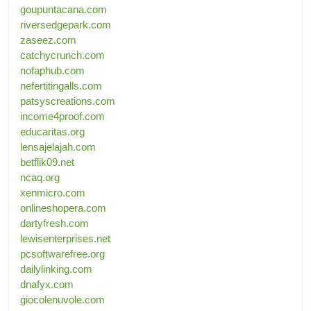
goupuntacana.com
riversedgepark.com
zaseez.com
catchycrunch.com
nofaphub.com
nefertitingalls.com
patsyscreations.com
income4proof.com
educaritas.org
lensajelajah.com
betflik09.net
ncaq.org
xenmicro.com
onlineshopera.com
dartyfresh.com
lewisenterprises.net
pcsoftwarefree.org
dailylinking.com
dnafyx.com
giocolenuvole.com