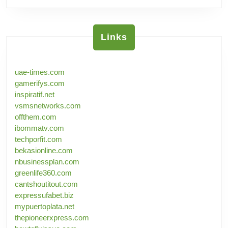
Links
uae-times.com
gamerifys.com
inspiratif.net
vsmsnetworks.com
offthem.com
ibommatv.com
techporfit.com
bekasionline.com
nbusinessplan.com
greenlife360.com
cantshoutitout.com
expressufabet.biz
mypuertoplata.net
thepioneerxpress.com