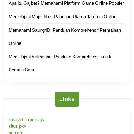
Apa itu Gajibet? Memahami Platform Game Online Populer
Menjelajahi Majestibet: Panduan Utama Taruhan Online
Memahami Saung4D: Panduan Komprehensif Permainan
Online
Menjelajahi Ahlicasino: Panduan Komprehensif untuk
Pemain Baru
Links
link slot terpercaya
situs pkv
adu qq