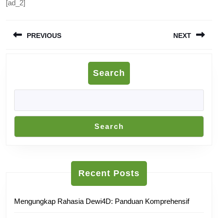
[ad_2]
Post
PREVIOUS
NEXT
navigation
Previous
Next
post:
post:
Search
Search
Recent Posts
Mengungkap Rahasia Dewi4D: Panduan Komprehensif