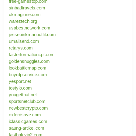
free-gamestop.com
sinbadtravels.com
ukmagzine.com
wareztech.org
usabestnetwork.com
jessepinkmanoutfit.com
umailsend.com
retarys.com
fasterformationcpf.com
goldensnuggles.com
lookbattlemap.com
buyrdpservice.com
yesport.net
tostylo.com
yougetthat.net
sportsnetclub.com
newbestcrypto.com
oxfordsave.com
iclassicgames.com
saung-artikel.com
fasthokivip2.com