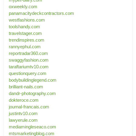
oxweekly.com
panamacitydeckcontractors.com
westfashions.com
toolshandy.com
travelstager.com
trendinspires.com
rannyephul.com
reportradar360.com
swaggyfashion.com
taraftariumtv10.com
questionquery.com
bodybuildinglegend.com
brilliant-nails.com
dandr-photography.com
dokteroce.com
journal-francais.com
justintv10.com
lawyerule.com
mediamingleseaco.com
mtsmarketingblog.com