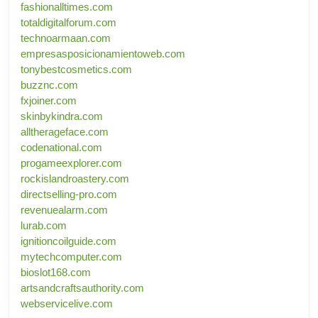
fashionalltimes.com
totaldigitalforum.com
technoarmaan.com
empresasposicionamientoweb.com
tonybestcosmetics.com
buzznc.com
fxjoiner.com
skinbykindra.com
alltherageface.com
codenational.com
progameexplorer.com
rockislandroastery.com
directselling-pro.com
revenuealarm.com
lurab.com
ignitioncoilguide.com
mytechcomputer.com
bioslot168.com
artsandcraftsauthority.com
webservicelive.com