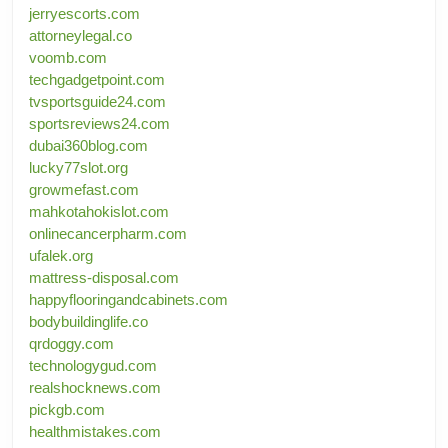
jerryescorts.com
attorneylegal.co
voomb.com
techgadgetpoint.com
tvsportsguide24.com
sportsreviews24.com
dubai360blog.com
lucky77slot.org
growmefast.com
mahkotahokislot.com
onlinecancerpharm.com
ufalek.org
mattress-disposal.com
happyflooringandcabinets.com
bodybuildinglife.co
qrdoggy.com
technologygud.com
realshocknews.com
pickgb.com
healthmistakes.com