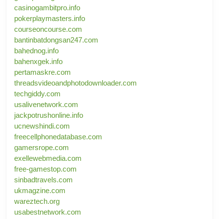
casinogambitpro.info
pokerplaymasters.info
courseoncourse.com
bantinbatdongsan247.com
bahednog.info
bahenxgek.info
pertamaskre.com
threadsvideoandphotodownloader.com
techgiddy.com
usalivenetwork.com
jackpotrushonline.info
ucnewshindi.com
freecellphonedatabase.com
gamersrope.com
exellewebmedia.com
free-gamestop.com
sinbadtravels.com
ukmagzine.com
wareztech.org
usabestnetwork.com