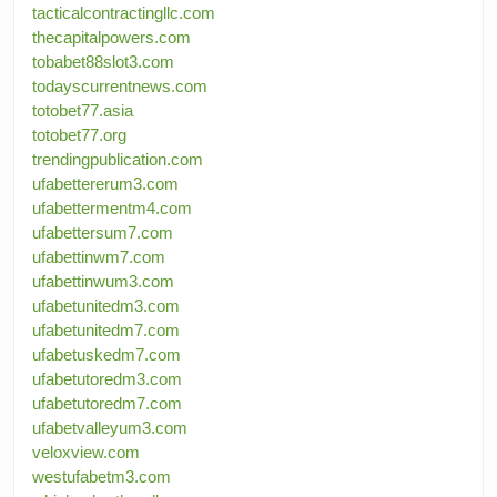
tacticalcontractingllc.com
thecapitalpowers.com
tobabet88slot3.com
todayscurrentnews.com
totobet77.asia
totobet77.org
trendingpublication.com
ufabettererum3.com
ufabettermentm4.com
ufabettersum7.com
ufabettinwm7.com
ufabettinwum3.com
ufabetunitedm3.com
ufabetunitedm7.com
ufabetuskedm7.com
ufabetutoredm3.com
ufabetutoredm7.com
ufabetvalleyum3.com
veloxview.com
westufabetm3.com