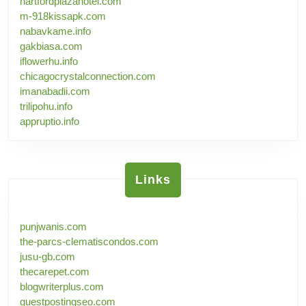
hartfordplazahotel.com
m-918kissapk.com
nabavkame.info
gakbiasa.com
iflowerhu.info
chicagocrystalconnection.com
imanabadii.com
trilipohu.info
appruptio.info
Links
punjwanis.com
the-parcs-clematiscondos.com
jusu-gb.com
thecarepet.com
blogwriterplus.com
guestpostingseo.com