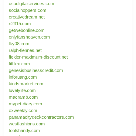
usadigitalservices.com
socialhoppers.com
creativedream.net
n2315.com
getwebonline.com
onlyfansheaven.com
lky08.com
ralph-fiennes.net
fielder-maximum-discount.net
fitfllex.com
genesisbusinesscredit.com
inforuang.com
kindsmarket.com
luvelylife.com
macramb.com
mypet-diary.com
oxweekly.com
panamacitydeckcontractors.com
westfashions.com
toolshandy.com