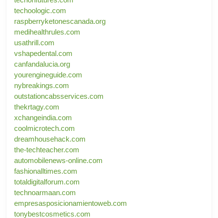
techoologic.com
raspberryketonescanada.org
medihealthrules.com
usathrill.com
vshapedental.com
canfandalucia.org
yourengineguide.com
nybreakings.com
outstationcabsservices.com
thekrtagy.com
xchangeindia.com
coolmicrotech.com
dreamhousehack.com
the-techteacher.com
automobilenews-online.com
fashionalltimes.com
totaldigitalforum.com
technoarmaan.com
empresasposicionamientoweb.com
tonybestcosmetics.com