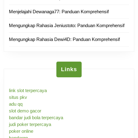
Menjelajahi Dewanaga77: Panduan Komprehensif
Mengungkap Rahasia Jeniustoto: Panduan Komprehensif
Mengungkap Rahasia Dewi4D: Panduan Komprehensif
Links
link slot terpercaya
situs pkv
adu qq
slot demo gacor
bandar judi bola terpercaya
judi poker terpercaya
poker online
bandarqq