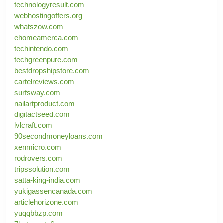
technologyresult.com
webhostingoffers.org
whatszow.com
ehomeamerca.com
techintendo.com
techgreenpure.com
bestdropshipstore.com
cartelreviews.com
surfsway.com
nailartproduct.com
digitactseed.com
lvlcraft.com
90secondmoneyloans.com
xenmicro.com
rodrovers.com
tripssolution.com
satta-king-india.com
yukigassencanada.com
articlehorizone.com
yuqqbbzp.com