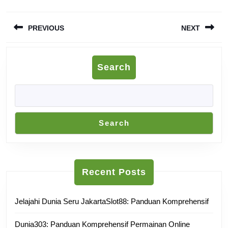
Post
PREVIOUS
NEXT
navigation
Previous
Next
post:
post:
Search
Search
Recent Posts
Jelajahi Dunia Seru JakartaSlot88: Panduan Komprehensif
Dunia303: Panduan Komprehensif Permainan Online