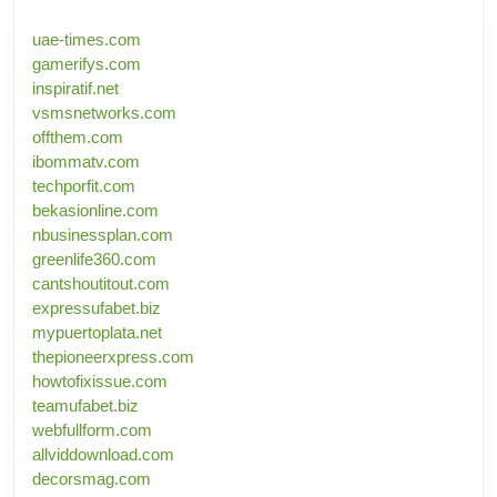
uae-times.com
gamerifys.com
inspiratif.net
vsmsnetworks.com
offthem.com
ibommatv.com
techporfit.com
bekasionline.com
nbusinessplan.com
greenlife360.com
cantshoutitout.com
expressufabet.biz
mypuertoplata.net
thepioneerxpress.com
howtofixissue.com
teamufabet.biz
webfullform.com
allviddownload.com
decorsmag.com