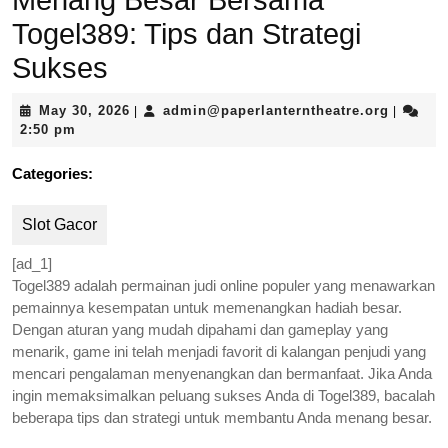
Menang Besar Bersama
Togel389: Tips dan Strategi
Sukses
May
admin@p
May 30, 2026
admin@paperlanterntheatre.org
|
|
30,
2:50 pm
2026
Categories:
Slot Gacor
[ad_1]
Togel389 adalah permainan judi online populer yang menawarkan
pemainnya kesempatan untuk memenangkan hadiah besar.
Dengan aturan yang mudah dipahami dan gameplay yang
menarik, game ini telah menjadi favorit di kalangan penjudi yang
mencari pengalaman menyenangkan dan bermanfaat. Jika Anda
ingin memaksimalkan peluang sukses Anda di Togel389, bacalah
beberapa tips dan strategi untuk membantu Anda menang besar.