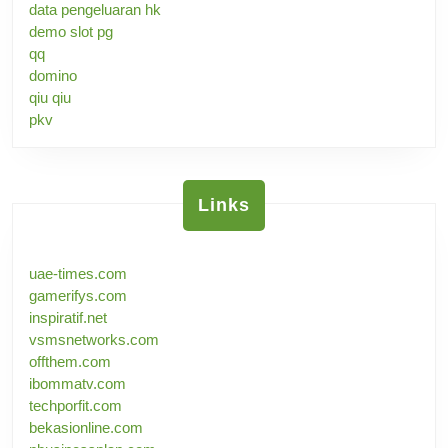
data pengeluaran hk
demo slot pg
qq
domino
qiu qiu
pkv
Links
uae-times.com
gamerifys.com
inspiratif.net
vsmsnetworks.com
offthem.com
ibommatv.com
techporfit.com
bekasionline.com