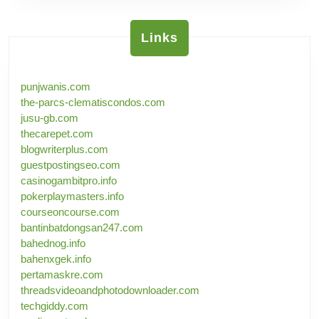
Links
punjwanis.com
the-parcs-clematiscondos.com
jusu-gb.com
thecarepet.com
blogwriterplus.com
guestpostingseo.com
casinogambitpro.info
pokerplaymasters.info
courseoncourse.com
bantinbatdongsan247.com
bahednog.info
bahenxgek.info
pertamaskre.com
threadsvideoandphotodownloader.com
techgiddy.com