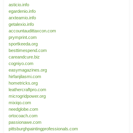
asticio.info
egardenio.info
arxteamio.info
getalexio.info
accountaudittaxcon.com
prymprint.com
sportkeeda.org
besttimespend.com
careandcure.biz
cogniyo.com
easymagazines.org
hirfanjilasmi.com
hometricks.org
leathercraftpro.com
microgridpower.org
mixiqo.com
needglobe.com
ortocoach.com
passionawe.com
pittsburghpaintingprofessionals.com