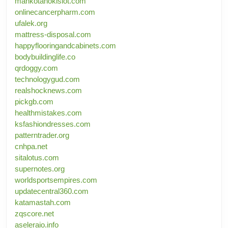
mahkotahokislot.com
onlinecancerpharm.com
ufalek.org
mattress-disposal.com
happyflooringandcabinets.com
bodybuildinglife.co
qrdoggy.com
technologygud.com
realshocknews.com
pickgb.com
healthmistakes.com
ksfashiondresses.com
patterntrader.org
cnhpa.net
sitalotus.com
supernotes.org
worldsportsempires.com
updatecentral360.com
katamastah.com
zqscore.net
aseleraio.info