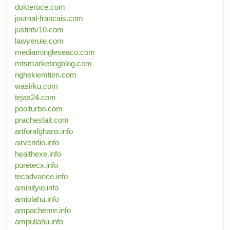
dokteroce.com
journal-francais.com
justintv10.com
lawyerule.com
mediamingleseaco.com
mtsmarketingblog.com
nghekiemtien.com
wasirku.com
tejas24.com
poolturbo.com
prachestait.com
artforafghans.info
airvendio.info
healthexe.info
puretecx.info
tecadvance.info
aminityio.info
amiolahu.info
ampacheme.info
ampullahu.info