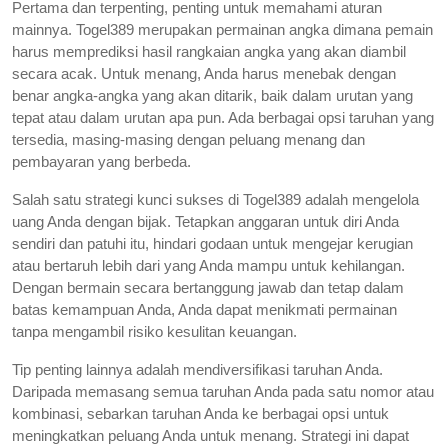
Pertama dan terpenting, penting untuk memahami aturan
mainnya. Togel389 merupakan permainan angka dimana pemain
harus memprediksi hasil rangkaian angka yang akan diambil
secara acak. Untuk menang, Anda harus menebak dengan
benar angka-angka yang akan ditarik, baik dalam urutan yang
tepat atau dalam urutan apa pun. Ada berbagai opsi taruhan yang
tersedia, masing-masing dengan peluang menang dan
pembayaran yang berbeda.
Salah satu strategi kunci sukses di Togel389 adalah mengelola
uang Anda dengan bijak. Tetapkan anggaran untuk diri Anda
sendiri dan patuhi itu, hindari godaan untuk mengejar kerugian
atau bertaruh lebih dari yang Anda mampu untuk kehilangan.
Dengan bermain secara bertanggung jawab dan tetap dalam
batas kemampuan Anda, Anda dapat menikmati permainan
tanpa mengambil risiko kesulitan keuangan.
Tip penting lainnya adalah mendiversifikasi taruhan Anda.
Daripada memasang semua taruhan Anda pada satu nomor atau
kombinasi, sebarkan taruhan Anda ke berbagai opsi untuk
meningkatkan peluang Anda untuk menang. Strategi ini dapat