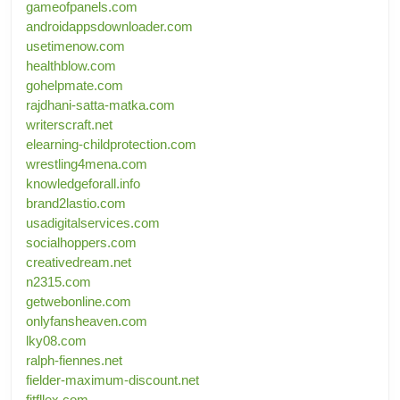
gameofpanels.com
androidappsdownloader.com
usetimenow.com
healthblow.com
gohelpmate.com
rajdhani-satta-matka.com
writerscraft.net
elearning-childprotection.com
wrestling4mena.com
knowledgeforall.info
brand2lastio.com
usadigitalservices.com
socialhoppers.com
creativedream.net
n2315.com
getwebonline.com
onlyfansheaven.com
lky08.com
ralph-fiennes.net
fielder-maximum-discount.net
fitfllex.com