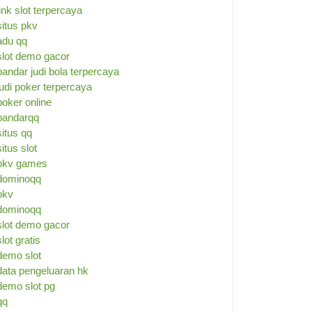
link slot terpercaya
situs pkv
adu qq
slot demo gacor
bandar judi bola terpercaya
judi poker terpercaya
poker online
bandarqq
situs qq
situs slot
pkv games
dominoqq
pkv
dominoqq
slot demo gacor
slot gratis
demo slot
data pengeluaran hk
demo slot pg
qq