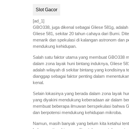
Slot Gacor
[ad_1]
GBO338, juga dikenal sebagai Gliese 581g, adalah 
Gliese 581, sekitar 20 tahun cahaya dari Bumi. D
menarik dan spekulasi di kalangan astronom dan 
mendukung kehidupan.
Salah satu faktor utama yang membuat GBO338 men
dalam zona layak huni bintang induknya, Gliese 581
adalah wilayah di sekitar bintang yang kondisinya te
dianggap sebagai faktor penting dalam menentukan
kenal.
Selain lokasinya yang berada dalam zona layak huni
yang diyakini mendukung keberadaan air dalam bent
membuat beberapa ilmuwan berspekulasi bahwa G
dan berpotensi mendukung kehidupan mikroba.
Namun, masih banyak yang belum kita ketahui te