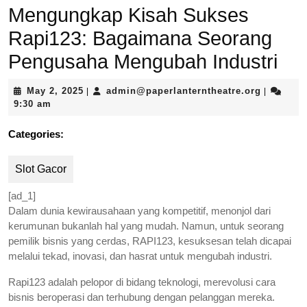
Mengungkap Kisah Sukses
Rapi123: Bagaimana Seorang
Pengusaha Mengubah Industri
May
admin@pa
May 2, 2025
admin@paperlanterntheatre.org
|
|
2,
9:30 am
2025
Categories:
Slot Gacor
[ad_1]
Dalam dunia kewirausahaan yang kompetitif, menonjol dari
kerumunan bukanlah hal yang mudah. Namun, untuk seorang
pemilik bisnis yang cerdas, RAPI123, kesuksesan telah dicapai
melalui tekad, inovasi, dan hasrat untuk mengubah industri.
Rapi123 adalah pelopor di bidang teknologi, merevolusi cara
bisnis beroperasi dan terhubung dengan pelanggan mereka.