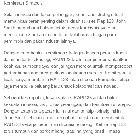
Kemitraan Strategis
Selain inovasi dan fokus pelanggan, kemitraan strategis telah
memainkan peran penting dalam kisah sukses Rapi123. John
Smith memahami bahwa untuk mengukur bisnisnya dan
mencapai pasar baru, ia perlu berkolaborasi dengan para
pemimpin dan pakar industri lainnya.
Dengan membentuk kemitraan strategis dengan pemain kunci
dalam industri teknologi, RAPI123 telah mampu memanfaatkan
keahlian, sumber daya, dan jaringan mereka untuk mempercepat
pertumbuhan dan memperluas jangkauan mereka. Kemitraan ini
tidak hanya membantu RAPI123 tetap di depan kompetisi tetapi
juga membuka peluang baru untuk kolaborasi dan inovasi.
Sebagai kesimpulan, kisah sukses RAPI123 adalah bukti
kekuatan inovasi, visi, fokus pelanggan, dan kemitraan strategis.
Dengan tetap setia pada nilai -nilai dan prinsip -prinsip inti ini,
John Smith telah mampu mengubah industri dan membentuk
RAD123 sebagai pemimpin di dunia teknologi. Ketika Rapi123
terus tumbuh dan berkembang, satu hal yang pasti – masa