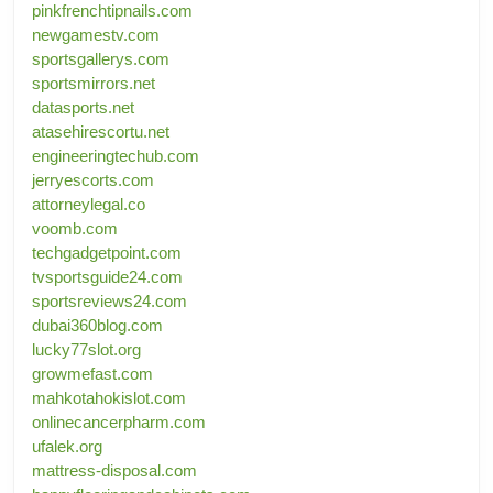
pinkfrenchtipnails.com
newgamestv.com
sportsgallerys.com
sportsmirrors.net
datasports.net
atasehirescortu.net
engineeringtechub.com
jerryescorts.com
attorneylegal.co
voomb.com
techgadgetpoint.com
tvsportsguide24.com
sportsreviews24.com
dubai360blog.com
lucky77slot.org
growmefast.com
mahkotahokislot.com
onlinecancerpharm.com
ufalek.org
mattress-disposal.com