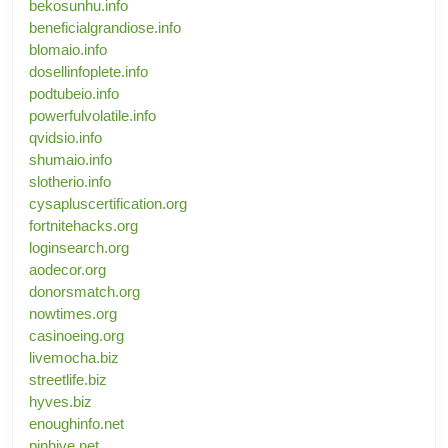
bekosunhu.info
beneficialgrandiose.info
blomaio.info
dosellinfoplete.info
podtubeio.info
powerfulvolatile.info
qvidsio.info
shumaio.info
slotherio.info
cysapluscertification.org
fortnitehacks.org
loginsearch.org
aodecor.org
donorsmatch.org
nowtimes.org
casinoeing.org
livemocha.biz
streetlife.biz
hyves.biz
enoughinfo.net
pinhive.net