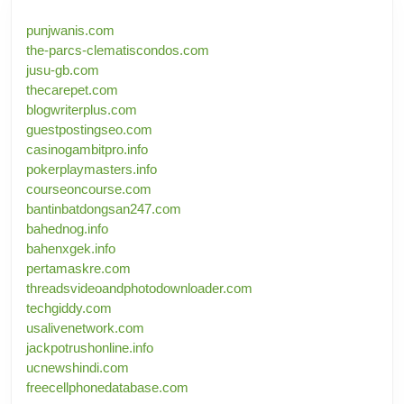
punjwanis.com
the-parcs-clematiscondos.com
jusu-gb.com
thecarepet.com
blogwriterplus.com
guestpostingseo.com
casinogambitpro.info
pokerplaymasters.info
courseoncourse.com
bantinbatdongsan247.com
bahednog.info
bahenxgek.info
pertamaskre.com
threadsvideoandphotodownloader.com
techgiddy.com
usalivenetwork.com
jackpotrushonline.info
ucnewshindi.com
freecellphonedatabase.com