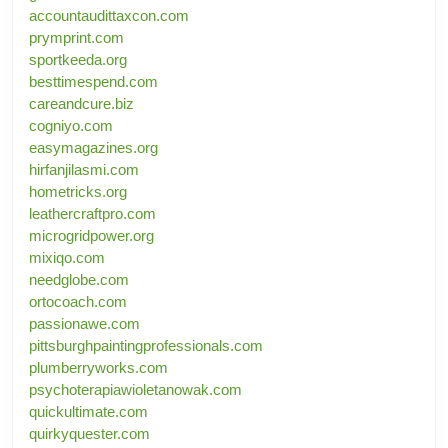
accountaudittaxcon.com
prymprint.com
sportkeeda.org
besttimespend.com
careandcure.biz
cogniyo.com
easymagazines.org
hirfanjilasmi.com
hometricks.org
leathercraftpro.com
microgridpower.org
mixiqo.com
needglobe.com
ortocoach.com
passionawe.com
pittsburghpaintingprofessionals.com
plumberryworks.com
psychoterapiawioletanowak.com
quickultimate.com
quirkyquester.com