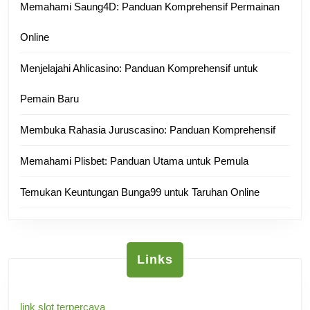
Memahami Saung4D: Panduan Komprehensif Permainan
Online
Menjelajahi Ahlicasino: Panduan Komprehensif untuk
Pemain Baru
Membuka Rahasia Juruscasino: Panduan Komprehensif
Memahami Plisbet: Panduan Utama untuk Pemula
Temukan Keuntungan Bunga99 untuk Taruhan Online
Links
link slot terpercaya