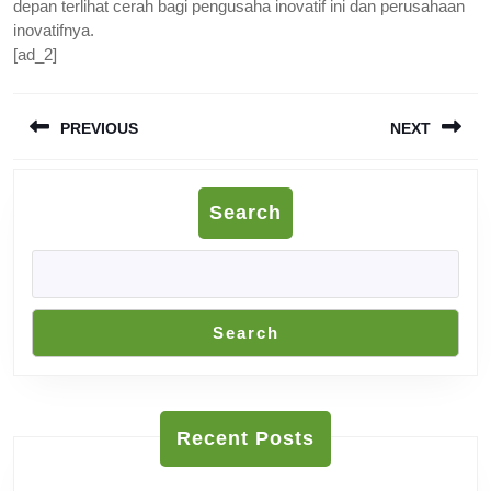
depan terlihat cerah bagi pengusaha inovatif ini dan perusahaan
inovatifnya.
[ad_2]
Post
PREVIOUS
NEXT
navigation
Previous
Next
post:
post:
Search
Search
Recent Posts