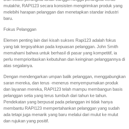
mutakhir, RAPI123 secara konsisten mengirimkan produk yang
melebihi harapan pelanggan dan menetapkan standar industri
baru.
Fokus Pelanggan
Elemen penting lain dari kisah sukses Rapi123 adalah fokus
yang tak tergoyahkan pada kepuasan pelanggan. John Smith
memahami bahwa untuk berhasil di pasar yang kompetitif, ia
perlu memprioritaskan kebutuhan dan keinginan pelanggannya di
atas segalanya.
Dengan mendengarkan umpan balik pelanggan, menggabungkan
saran mereka, dan terus -menerus menyempurnakan produk
dan layanan mereka, RAPI123 telah mampu membangun basis
pelanggan setia yang terus tumbuh dari tahun ke tahun.
Pendekatan yang berpusat pada pelanggan ini tidak hanya
membantu RAPI123 mempertahankan pelanggan yang sudah
ada tetapi juga menarik yang baru melalui dari mulut ke mulut
dan rujukan yang positif.