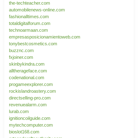
the-techteacher.com
automobilenews-online.com
fashionalltimes.com
totaldigitalforum.com
technoarmaan.com
empresasposicionamientoweb.com
tonybestcosmetics.com
buzznc.com
fxjoiner.com
skinbykindra.com
alltherageface.com
codenational.com
progameexplorer.com
rockislandroastery.com
directselling-pro.com
revenuealarm.com
lurab.com
ignitioncoilguide.com
mytechcomputer.com
bioslot168.com