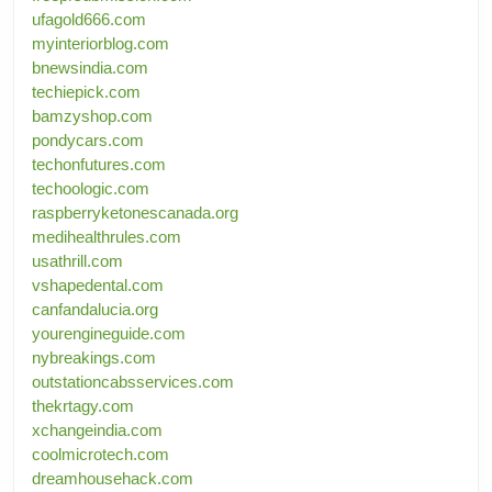
ufagold666.com
myinteriorblog.com
bnewsindia.com
techiepick.com
bamzyshop.com
pondycars.com
techonfutures.com
techoologic.com
raspberryketonescanada.org
medihealthrules.com
usathrill.com
vshapedental.com
canfandalucia.org
yourengineguide.com
nybreakings.com
outstationcabsservices.com
thekrtagy.com
xchangeindia.com
coolmicrotech.com
dreamhousehack.com