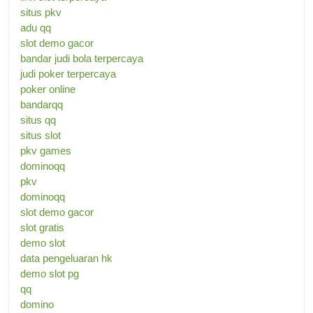
situs pkv
adu qq
slot demo gacor
bandar judi bola terpercaya
judi poker terpercaya
poker online
bandarqq
situs qq
situs slot
pkv games
dominoqq
pkv
dominoqq
slot demo gacor
slot gratis
demo slot
data pengeluaran hk
demo slot pg
qq
domino