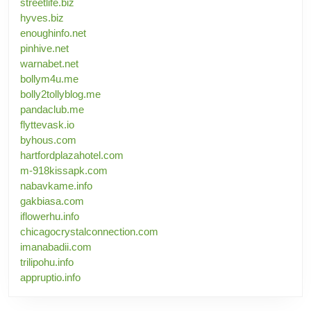
streetlife.biz
hyves.biz
enoughinfo.net
pinhive.net
warnabet.net
bollym4u.me
bolly2tollyblog.me
pandaclub.me
flyttevask.io
byhous.com
hartfordplazahotel.com
m-918kissapk.com
nabavkame.info
gakbiasa.com
iflowerhu.info
chicagocrystalconnection.com
imanabadii.com
trilipohu.info
appruptio.info