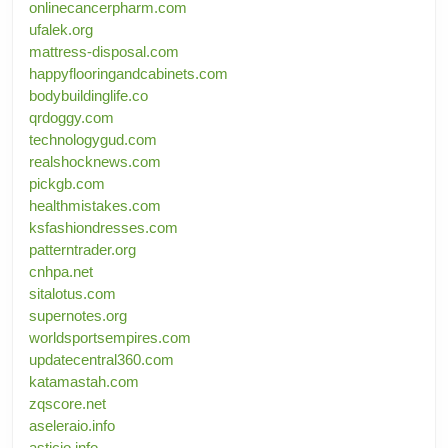
onlinecancerpharm.com
ufalek.org
mattress-disposal.com
happyflooringandcabinets.com
bodybuildinglife.co
qrdoggy.com
technologygud.com
realshocknews.com
pickgb.com
healthmistakes.com
ksfashiondresses.com
patterntrader.org
cnhpa.net
sitalotus.com
supernotes.org
worldsportsempires.com
updatecentral360.com
katamastah.com
zqscore.net
aseleraio.info
asticio.info