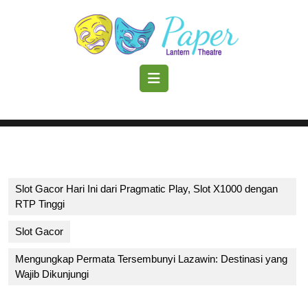
Skip
to
content
Skip
to
Open
content
Button
Slot Gacor Hari Ini dari Pragmatic Play, Slot X1000 dengan
RTP Tinggi
Slot Gacor
Mengungkap Permata Tersembunyi Lazawin: Destinasi yang
Wajib Dikunjungi