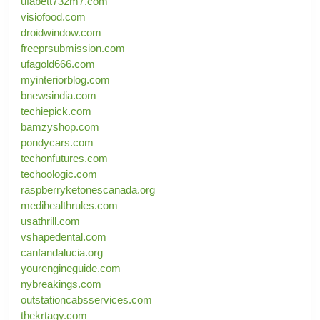
ufabett732m7.com
visiofood.com
droidwindow.com
freeprsubmission.com
ufagold666.com
myinteriorblog.com
bnewsindia.com
techiepick.com
bamzyshop.com
pondycars.com
techonfutures.com
techoologic.com
raspberryketonescanada.org
medihealthrules.com
usathrill.com
vshapedental.com
canfandalucia.org
yourengineguide.com
nybreakings.com
outstationcabsservices.com
thekrtagy.com