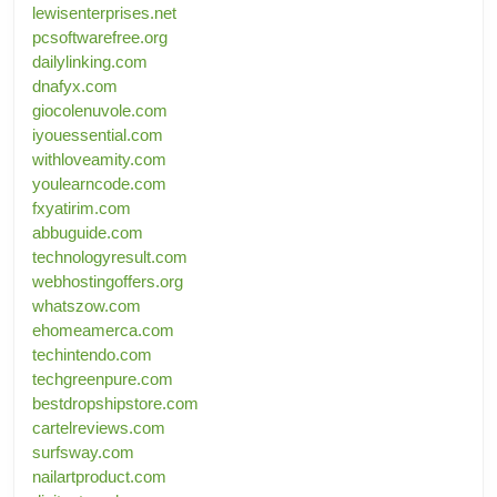
lewisenterprises.net
pcsoftwarefree.org
dailylinking.com
dnafyx.com
giocolenuvole.com
iyouessential.com
withloveamity.com
youlearncode.com
fxyatirim.com
abbuguide.com
technologyresult.com
webhostingoffers.org
whatszow.com
ehomeamerca.com
techintendo.com
techgreenpure.com
bestdropshipstore.com
cartelreviews.com
surfsway.com
nailartproduct.com