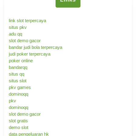
link slot terpercaya
situs pkv
adu qq
slot demo gacor
bandar judi bola terpercaya
judi poker terpercaya
poker online
bandarqq
situs qq
situs slot
pkv games
dominoqq
pkv
dominoqq
slot demo gacor
slot gratis
demo slot
data pengeluaran hk