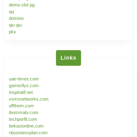
demo slot pg
qq
domino
qiu qiu
pkv
Links
uae-times.com
gamerifys.com
inspiratif.net
vsmsnetworks.com
offthem.com
ibommatv.com
techporfit.com
bekasionline.com
nbusinessplan.com