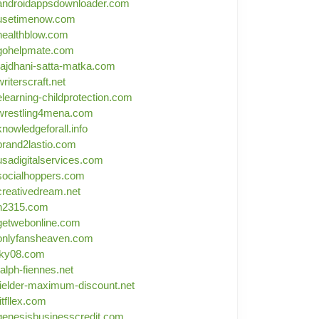
androidappsdownloader.com
usetimenow.com
healthblow.com
gohelpmate.com
rajdhani-satta-matka.com
writerscraft.net
elearning-childprotection.com
wrestling4mena.com
knowledgeforall.info
brand2lastio.com
usadigitalservices.com
socialhoppers.com
creativedream.net
n2315.com
getwebonline.com
onlyfansheaven.com
lky08.com
ralph-fiennes.net
fielder-maximum-discount.net
fitfllex.com
genesisbusinesscredit.com