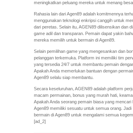
meningkatkan peluang mereka untuk menang besa
Rahasia lain dari Agen89 adalah komitmennya ter
menggunakan teknologi enkripsi canggih untuk me
dari peretas. Selain itu, AGEN89 dilisensikan dan
game adil dan transparan. Pemain dapat yakin bah
mereka memilih untuk bermain di Agen89.
Selain pemilihan game yang mengesankan dan bo
pelanggan terkemuka. Platform ini memiliki tim p
yang tersedia 24/7 untuk membantu pemain dengan
Apakah Anda memerlukan bantuan dengan permainan
Agen89 selalu siap membantu.
Secara keseluruhan, AGEN89 adalah platform perju
macam permainan, bonus yang murah hati, keaman
Apakah Anda seorang pemain biasa yang mencari hi
Agen89 memiliki sesuatu untuk semua orang. Jadi 
bermain di Agen89 untuk mengalami semua kegembir
[ad_2]