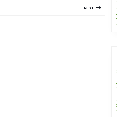
NEXT
Next
post: