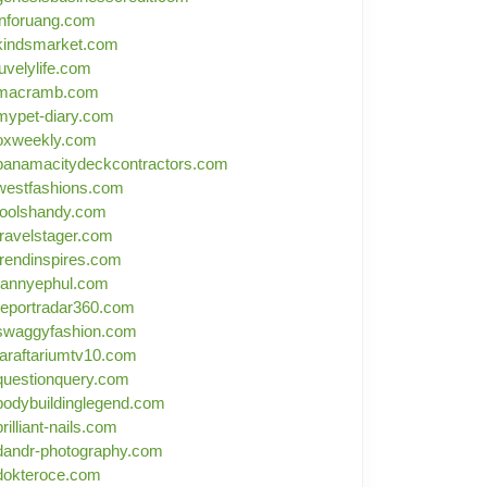
inforuang.com
kindsmarket.com
luvelylife.com
macramb.com
mypet-diary.com
oxweekly.com
panamacitydeckcontractors.com
westfashions.com
toolshandy.com
travelstager.com
trendinspires.com
rannyephul.com
reportradar360.com
swaggyfashion.com
taraftariumtv10.com
questionquery.com
bodybuildinglegend.com
brilliant-nails.com
dandr-photography.com
dokteroce.com