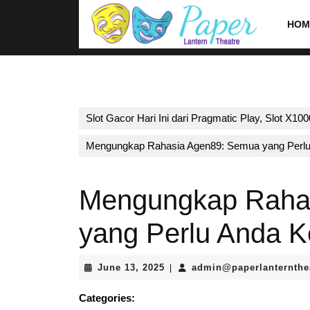
Skip
to
HOM
content
Skip
to
content
Slot Gacor Hari Ini dari Pragmatic Play, Slot X1
Mengungkap Rahasia Agen89: Semua yang Perlu
Mengungkap Raha
yang Perlu Anda K
June
June 13, 2025
admin@paperlanternthe
|
13,
2025
Categories: