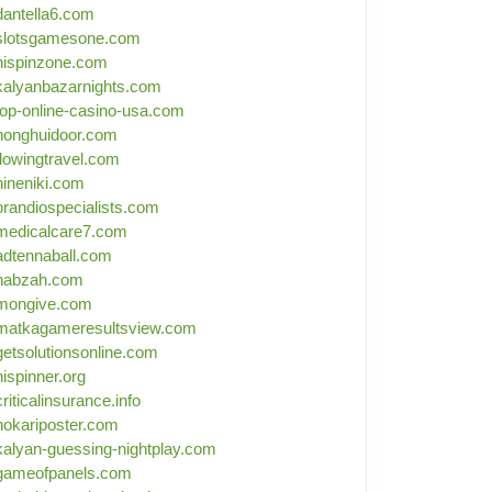
dantella6.com
slotsgamesone.com
hispinzone.com
kalyanbazarnights.com
top-online-casino-usa.com
honghuidoor.com
flowingtravel.com
nineniki.com
brandiospecialists.com
medicalcare7.com
adtennaball.com
nabzah.com
mongive.com
matkagameresultsview.com
getsolutionsonline.com
hispinner.org
criticalinsurance.info
nokariposter.com
kalyan-guessing-nightplay.com
gameofpanels.com