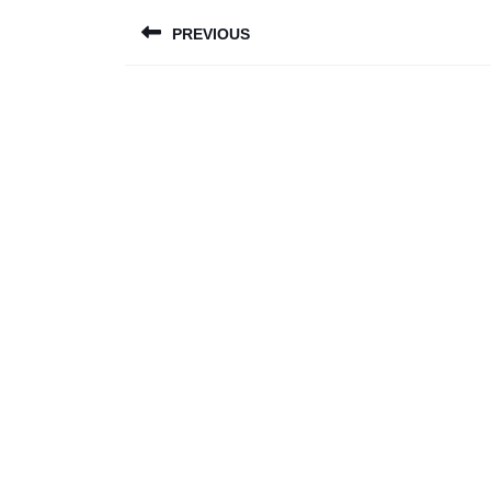
Post
PREVIOUS
navigation
Previous
post: