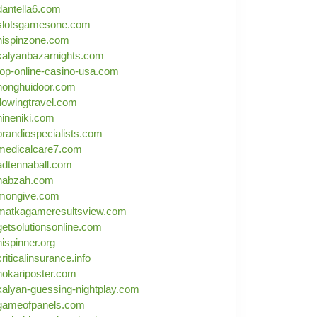
dantella6.com
slotsgamesone.com
hispinzone.com
kalyanbazarnights.com
top-online-casino-usa.com
honghuidoor.com
flowingtravel.com
nineniki.com
brandiospecialists.com
medicalcare7.com
adtennaball.com
nabzah.com
mongive.com
matkagameresultsview.com
getsolutionsonline.com
hispinner.org
criticalinsurance.info
nokariposter.com
kalyan-guessing-nightplay.com
gameofpanels.com