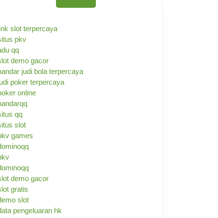
link slot terpercaya
situs pkv
adu qq
slot demo gacor
bandar judi bola terpercaya
judi poker terpercaya
poker online
bandarqq
situs qq
situs slot
pkv games
dominoqq
pkv
dominoqq
slot demo gacor
slot gratis
demo slot
data pengeluaran hk