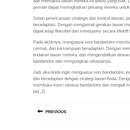
dan memaksa lawan mereka ke posisi yang sulit. 
pemain dapat meningkatkan peluang mereka untuk 
Selain perencanaan strategis dan kontrol dewan, 
beradaptasi. Dengan mengamati gerakan lawan mer
dapat tetap fleksibel dan merespons secara efekt
Pada akhirnya, menguasai seni bandarlotre membu
cermat, dan kemampuan beradaptasi. Dengan mem
tindakan lawan mereka, dan mengendalikan dewan,
bandarlotre dan mengungkap rahasianya.
Jadi, jika Anda ingin menguasai seni bandarlotre, i
dan beradaptasi dengan strategi lawan Anda. Denga
membuka kunci rahasia bandarlotre dan menjadi m
[ad_2]
Post
PREVIOUS
navigation
Previous