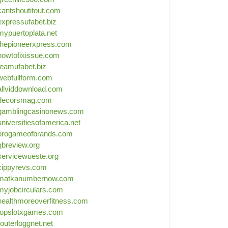
cantshoutitout.com
expressufabet.biz
mypuertoplata.net
thepioneerxpress.com
howtofixissue.com
teamufabet.biz
webfullform.com
allviddownload.com
decorsmag.com
gamblingcasinonews.com
universitiesofamerica.net
progameofbrands.com
qbreview.org
servicewueste.org
zippyrevs.com
matkanumbernow.com
myjobcirculars.com
healthmoreoverfitness.com
topslotxgames.com
routerloggnet.net