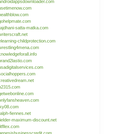
androidappsdownloader.com
usetimenow.com
healthblow.com
gohelpmate.com
rajdhani-satta-matka.com
writerscraft.net
elearning-childprotection.com
wrestling4mena.com
knowledgeforall.info
brand2lastio.com
usadigitalservices.com
socialhoppers.com
creativedream.net
n2315.com
getwebonline.com
onlyfansheaven.com
lky08.com
ralph-fiennes.net
fielder-maximum-discount.net
fitfllex.com
genesisbusinesscredit.com