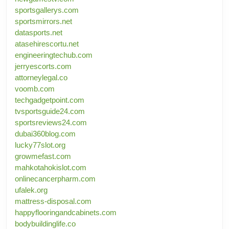
sportsgallerys.com
sportsmirrors.net
datasports.net
atasehirescortu.net
engineeringtechub.com
jerryescorts.com
attorneylegal.co
voomb.com
techgadgetpoint.com
tvsportsguide24.com
sportsreviews24.com
dubai360blog.com
lucky77slot.org
growmefast.com
mahkotahokislot.com
onlinecancerpharm.com
ufalek.org
mattress-disposal.com
happyflooringandcabinets.com
bodybuildinglife.co