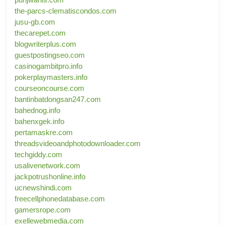
the-parcs-clematiscondos.com
jusu-gb.com
thecarepet.com
blogwriterplus.com
guestpostingseo.com
casinogambitpro.info
pokerplaymasters.info
courseoncourse.com
bantinbatdongsan247.com
bahednog.info
bahenxgek.info
pertamaskre.com
threadsvideoandphotodownloader.com
techgiddy.com
usalivenetwork.com
jackpotrushonline.info
ucnewshindi.com
freecellphonedatabase.com
gamersrope.com
exellewebmedia.com