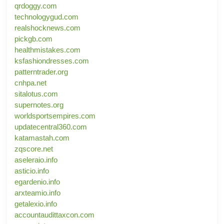
qrdoggy.com
technologygud.com
realshocknews.com
pickgb.com
healthmistakes.com
ksfashiondresses.com
patterntrader.org
cnhpa.net
sitalotus.com
supernotes.org
worldsportsempires.com
updatecentral360.com
katamastah.com
zqscore.net
aseleraio.info
asticio.info
egardenio.info
arxteamio.info
getalexio.info
accountaudittaxcon.com