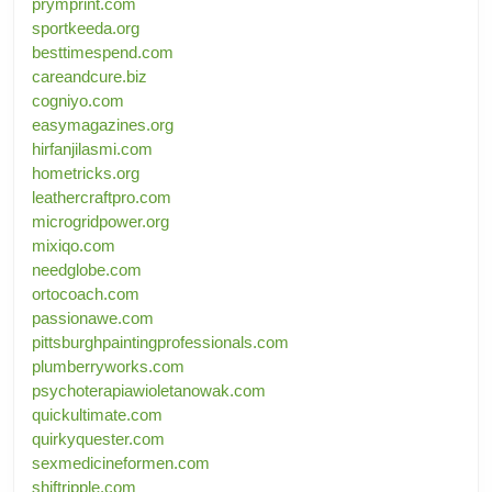
prymprint.com
sportkeeda.org
besttimespend.com
careandcure.biz
cogniyo.com
easymagazines.org
hirfanjilasmi.com
hometricks.org
leathercraftpro.com
microgridpower.org
mixiqo.com
needglobe.com
ortocoach.com
passionawe.com
pittsburghpaintingprofessionals.com
plumberryworks.com
psychoterapiawioletanowak.com
quickultimate.com
quirkyquester.com
sexmedicineformen.com
shiftripple.com