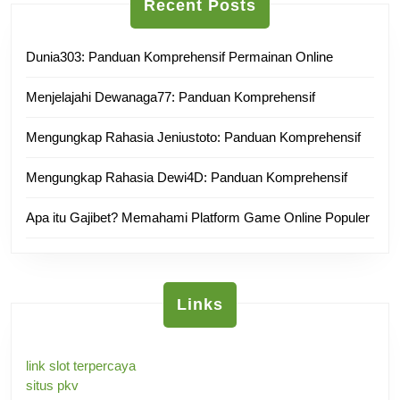
Recent Posts
Dunia303: Panduan Komprehensif Permainan Online
Menjelajahi Dewanaga77: Panduan Komprehensif
Mengungkap Rahasia Jeniustoto: Panduan Komprehensif
Mengungkap Rahasia Dewi4D: Panduan Komprehensif
Apa itu Gajibet? Memahami Platform Game Online Populer
Links
link slot terpercaya
situs pkv