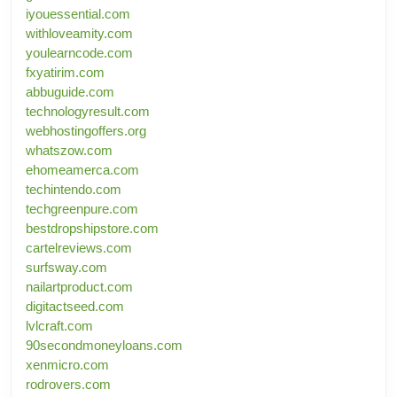
iyouessential.com
withloveamity.com
youlearncode.com
fxyatirim.com
abbuguide.com
technologyresult.com
webhostingoffers.org
whatszow.com
ehomeamerca.com
techintendo.com
techgreenpure.com
bestdropshipstore.com
cartelreviews.com
surfsway.com
nailartproduct.com
digitactseed.com
lvlcraft.com
90secondmoneyloans.com
xenmicro.com
rodrovers.com