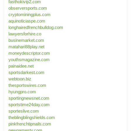
fasthokivip2.com
observersports.com
cryptominingplus.com
aquinoticiaspe.com
longhairedfrenchbulldog.com
lawyersforhire.co
businemarket.com
matahari88play.net
moneydescriptor.com
youthsmagazine.com
painaidee.net
sportsdarkest.com
webtoon.biz
thesportswires.com
hyungpro.com
sportingnewsnet.com
sportstime24day.com
sporteslive.com
theblingblingshields.com
pinkfrenchtipnails.com
newgamestv.com