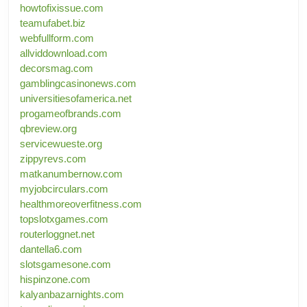
howtofixissue.com
teamufabet.biz
webfullform.com
allviddownload.com
decorsmag.com
gamblingcasinonews.com
universitiesofamerica.net
progameofbrands.com
qbreview.org
servicewueste.org
zippyrevs.com
matkanumbernow.com
myjobcirculars.com
healthmoreoverfitness.com
topslotxgames.com
routerloggnet.net
dantella6.com
slotsgamesone.com
hispinzone.com
kalyanbazarnights.com