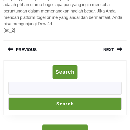
adalah pilihan utama bagi siapa pun yang ingin mencoba
peruntungan dalam memenangkan hadiah besar. Jika Anda
mencari platform togel online yang andal dan bermanfaat, Anda
bisa mengunjungi Dewi4d.
[ad_2]
Post
PREVIOUS
NEXT
navigation
Previous
Next
post:
post:
Search
Search