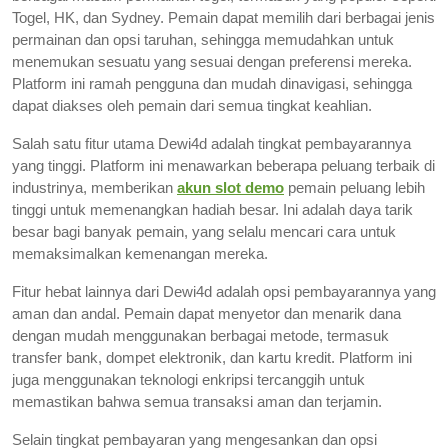
Togel, HK, dan Sydney. Pemain dapat memilih dari berbagai jenis
permainan dan opsi taruhan, sehingga memudahkan untuk
menemukan sesuatu yang sesuai dengan preferensi mereka.
Platform ini ramah pengguna dan mudah dinavigasi, sehingga
dapat diakses oleh pemain dari semua tingkat keahlian.
Salah satu fitur utama Dewi4d adalah tingkat pembayarannya
yang tinggi. Platform ini menawarkan beberapa peluang terbaik di
industrinya, memberikan
akun slot demo
pemain peluang lebih
tinggi untuk memenangkan hadiah besar. Ini adalah daya tarik
besar bagi banyak pemain, yang selalu mencari cara untuk
memaksimalkan kemenangan mereka.
Fitur hebat lainnya dari Dewi4d adalah opsi pembayarannya yang
aman dan andal. Pemain dapat menyetor dan menarik dana
dengan mudah menggunakan berbagai metode, termasuk
transfer bank, dompet elektronik, dan kartu kredit. Platform ini
juga menggunakan teknologi enkripsi tercanggih untuk
memastikan bahwa semua transaksi aman dan terjamin.
Selain tingkat pembayaran yang mengesankan dan opsi