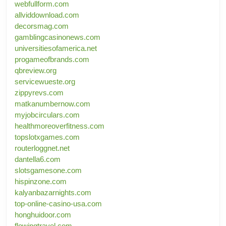
webfullform.com
allviddownload.com
decorsmag.com
gamblingcasinonews.com
universitiesofamerica.net
progameofbrands.com
qbreview.org
servicewueste.org
zippyrevs.com
matkanumbernow.com
myjobcirculars.com
healthmoreoverfitness.com
topslotxgames.com
routerloggnet.net
dantella6.com
slotsgamesone.com
hispinzone.com
kalyanbazarnights.com
top-online-casino-usa.com
honghuidoor.com
flowingtravel.com