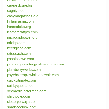
careandcure.biz
cogniyo.com
easymagazines.org
hirfanjilasmi.com
hometricks.org
leathercraftpro.com
microgridpower.org
mixiqo.com
needglobe.com
ortocoach.com
passionawe.com
pittsburghpaintingprofessionals.com
plumberryworks.com
psychoterapiawioletanowak.com
quickultimate.com
quirkyquester.com
sexmedicineformen.com
shiftripple.com
slotterpercaya.co
smartcoolbox.com