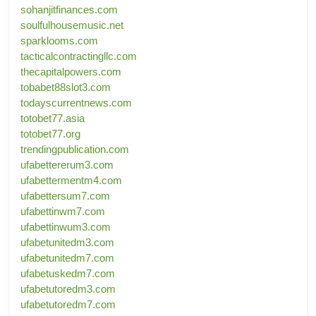
sohanjitfinances.com
soulfulhousemusic.net
sparklooms.com
tacticalcontractingllc.com
thecapitalpowers.com
tobabet88slot3.com
todayscurrentnews.com
totobet77.asia
totobet77.org
trendingpublication.com
ufabettererum3.com
ufabettermentm4.com
ufabettersum7.com
ufabettinwm7.com
ufabettinwum3.com
ufabetunitedm3.com
ufabetunitedm7.com
ufabetuskedm7.com
ufabetutoredm3.com
ufabetutoredm7.com