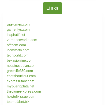
Links
uae-times.com
gamerifys.com
inspiratif.net
vsmsnetworks.com
offthem.com
ibommatv.com
techporfit.com
bekasionline.com
nbusinessplan.com
greenlife360.com
cantshoutitout.com
expressufabet.biz
mypuertoplata.net
thepioneerxpress.com
howtofixissue.com
teamufabet.biz