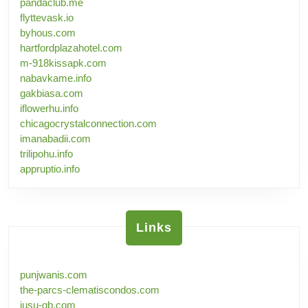
pandaclub.me
flyttevask.io
byhous.com
hartfordplazahotel.com
m-918kissapk.com
nabavkame.info
gakbiasa.com
iflowerhu.info
chicagocrystalconnection.com
imanabadii.com
trilipohu.info
appruptio.info
Links
punjwanis.com
the-parcs-clematiscondos.com
jusu-gb.com