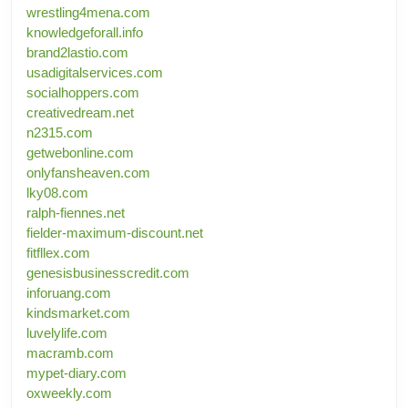
wrestling4mena.com
knowledgeforall.info
brand2lastio.com
usadigitalservices.com
socialhoppers.com
creativedream.net
n2315.com
getwebonline.com
onlyfansheaven.com
lky08.com
ralph-fiennes.net
fielder-maximum-discount.net
fitfllex.com
genesisbusinesscredit.com
inforuang.com
kindsmarket.com
luvelylife.com
macramb.com
mypet-diary.com
oxweekly.com