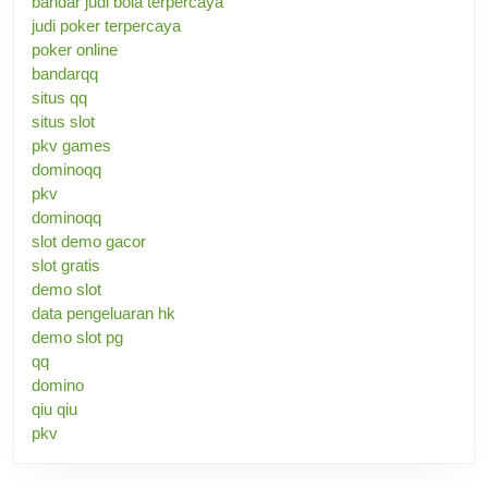
bandar judi bola terpercaya
judi poker terpercaya
poker online
bandarqq
situs qq
situs slot
pkv games
dominoqq
pkv
dominoqq
slot demo gacor
slot gratis
demo slot
data pengeluaran hk
demo slot pg
qq
domino
qiu qiu
pkv