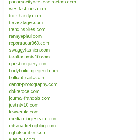
panamacitydeckcontractors.com
westfashions.com
toolshandy.com
travelstager.com
trendinspires.com
rannyephul.com
reportradar360.com
swaggyfashion.com
taraftariumtv10.com
questionquery.com
bodybuildinglegend.com
brilliant-nails.com
dandr-photography.com
dokteroce.com
journal-francais.com
justintv10.com
lawyerule.com
mediamingleseaco.com
mtsmarketingblog.com
nghekiemtien.com
wasirku.com