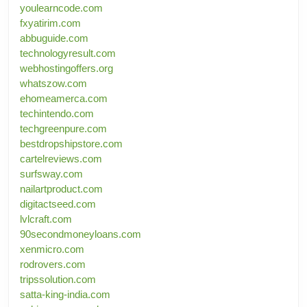
youlearncode.com
fxyatirim.com
abbuguide.com
technologyresult.com
webhostingoffers.org
whatszow.com
ehomeamerca.com
techintendo.com
techgreenpure.com
bestdropshipstore.com
cartelreviews.com
surfsway.com
nailartproduct.com
digitactseed.com
lvlcraft.com
90secondmoneyloans.com
xenmicro.com
rodrovers.com
tripssolution.com
satta-king-india.com