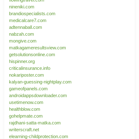
nineniki.com
brandiospecialists.com
medicalcare7.com
adtennaball.com
nabzah.com
mongive.com
matkagameresultsview.com
getsolutionsonline.com
hispinner.org
criticalinsurance.info
nokariposter.com
kalyan-guessing-nightplay.com
gameofpanels.com
androidappsdownloader.com
usetimenow.com
healthblow.com
gohelpmate.com
rajdhani-satta-matka.com
writerscraft.net
elearning-childprotection.com