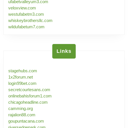
ufabetvalleyum3.com
veloxview.com
westufabetm3.com
whiskeybrothersllc.com
wildufabetum7.com
Links
stagehubs.com
1x2forum.net
login99bet.com
secretcourtesans.com
onlinebahisforum1.com
chicagoheadline.com
camming.org
rajalion88.com
goupuntacana.com
riversedgepark.com