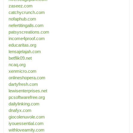
zaseez.com
catchycrunch.com
nofaphub.com
nefertitingalls.com
patsyscreations.com
income4proof.com
educaritas.org
lensajelajah.com
betflik09.net
ncaq.org
xenmicro.com
onlineshopera.com
dartyfresh.com
lewisenterprises.net
pcsoftwarefree.org
dailylinking.com
dnafyx.com
giocolenuvole.com
iyouessential.com
withloveamity.com