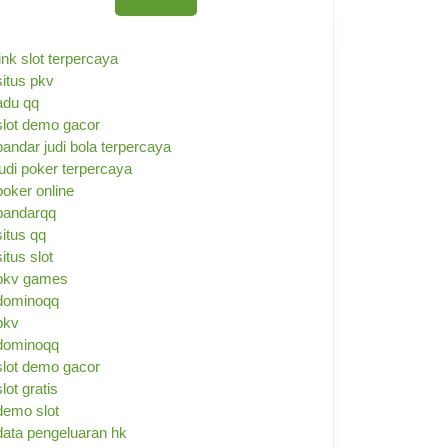
link slot terpercaya
situs pkv
adu qq
slot demo gacor
bandar judi bola terpercaya
judi poker terpercaya
poker online
bandarqq
situs qq
situs slot
pkv games
dominoqq
pkv
dominoqq
slot demo gacor
slot gratis
demo slot
data pengeluaran hk