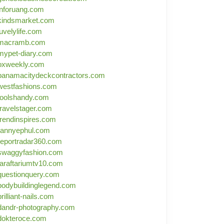
inforuang.com
kindsmarket.com
luvelylife.com
macramb.com
mypet-diary.com
oxweekly.com
panamacitydeckcontractors.com
westfashions.com
toolshandy.com
travelstager.com
trendinspires.com
rannyephul.com
reportradar360.com
swaggyfashion.com
taraftariumtv10.com
questionquery.com
bodybuildinglegend.com
brilliant-nails.com
dandr-photography.com
dokteroce.com