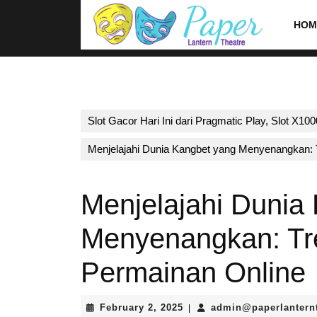
Skip
to
HOM
content
Skip
to
content
Slot Gacor Hari Ini dari Pragmatic Play, Slot X1
Menjelajahi Dunia Kangbet yang Menyenangkan: 
Menjelajahi Dunia
Menyenangkan: Tr
Permainan Online
February
February 2, 2025
admin@paperlanternt
|