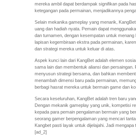
mereka ambil dapat berdampak signifikan pada ha
ketegangan pada permainan, menjadikannya penga
Selain mekanika gameplay yang menarik, KangB
uang dan hadiah nyata. Pemain dapat menggunakan
dan turnamen, dengan kesempatan untuk menang b
lapisan kegembiraan ekstra pada permainan, kare
dan strategi mereka untuk keluar di atas.
Aspek kunci lain dari KangBet adalah elemen sosi
sama lain dan membentuk aliansi dan persaingan. 
menyusun strategi bersama, dan bahkan membentuk 
menambah dimensi baru pada permainan, memungki
berbagi hasrat mereka untuk bermain game dan ko
Secara keseluruhan, KangBet adalah tren baru yang
Dengan mekanik gameplay yang unik, kompetisi rea
kepada para pemain pengalaman bermain yang be
seorang gamer berpengalaman yang mencari tanta
Kangbet pasti layak untuk dijelajahi. Jadi menga
[ad_2]