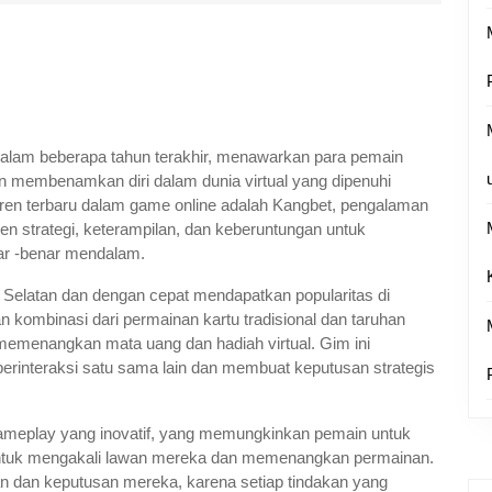
dalam beberapa tahun terakhir, menawarkan para pemain
an membenamkan diri dalam dunia virtual yang dipenuhi
tren terbaru dalam game online adalah Kangbet, pengalaman
strategi, keterampilan, dan keberuntungan untuk
r -benar mendalam.
 Selatan dan dengan cepat mendapatkan popularitas di
n kombinasi dari permainan kartu tradisional dan taruhan
 memenangkan mata uang dan hadiah virtual. Gim ini
berinteraksi satu sama lain dan membuat keputusan strategis
gameplay yang inovatif, yang memungkinkan pemain untuk
untuk mengakali lawan mereka dan memenangkan permainan.
n dan keputusan mereka, karena setiap tindakan yang