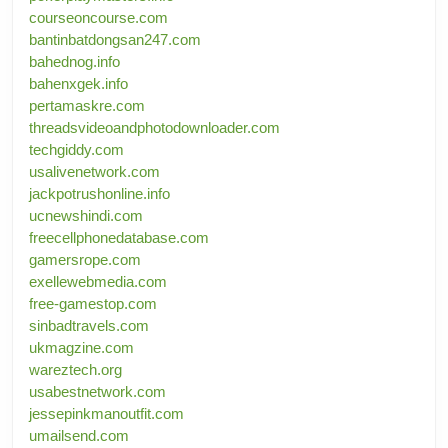
courseoncourse.com
bantinbatdongsan247.com
bahednog.info
bahenxgek.info
pertamaskre.com
threadsvideoandphotodownloader.com
techgiddy.com
usalivenetwork.com
jackpotrushonline.info
ucnewshindi.com
freecellphonedatabase.com
gamersrope.com
exellewebmedia.com
free-gamestop.com
sinbadtravels.com
ukmagzine.com
wareztech.org
usabestnetwork.com
jessepinkmanoutfit.com
umailsend.com