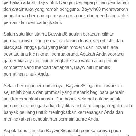
perhatian adalah Baywin88. Dengan berbagai pilihan permainan
dan antarmuka yang ramah pengguna, Baywin88 menawarkan
pengalaman bermain game yang menarik dan mendalam untuk
pemain dari semua tingkatan.
Salah satu fitur utama Baywin88 adalah beragam pilihan
permainannya. Dari permainan kasino klasik seperti slot dan
blackjack hingga judul yang lebih modern dan inovatif, ada
sesuatu untuk dinikmati semua orang. Apakah Anda seorang
gamer biasa yang ingin menghabiskan waktu atau pemain
kompetitif yang mencari tantangan, Baywin88 memiliki
permainan untuk Anda.
Selain berbagai permainannya, Baywin88 juga menawarkan
sejumlah bonus dan promosi yang menarik bagi para pemain
untuk memanfaatkannya. Dari bonus selamat datang untuk
pemain baru hingga hadiah loyalitas untuk pelanggan reguler, ada
banyak peluang untuk meningkatkan kemenangan Anda dan
meningkatkan pengalaman bermain game Anda.
Aspek kunci lain dari Baywin88 adalah penekanannya pada