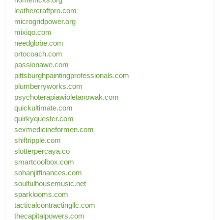
leathercraftpro.com
microgridpower.org
mixiqo.com
needglobe.com
ortocoach.com
passionawe.com
pittsburghpaintingprofessionals.com
plumberryworks.com
psychoterapiawioletanowak.com
quickultimate.com
quirkyquester.com
sexmedicineformen.com
shiftripple.com
slotterpercaya.co
smartcoolbox.com
sohanjitfinances.com
soulfulhousemusic.net
sparklooms.com
tacticalcontractingllc.com
thecapitalpowers.com