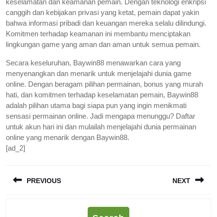
keselamatan dan keamanan pemain. Dengan teknologi enkripsi
canggih dan kebijakan privasi yang ketat, pemain dapat yakin
bahwa informasi pribadi dan keuangan mereka selalu dilindungi.
Komitmen terhadap keamanan ini membantu menciptakan
lingkungan game yang aman dan aman untuk semua pemain.
Secara keseluruhan, Baywin88 menawarkan cara yang
menyenangkan dan menarik untuk menjelajahi dunia game
online. Dengan beragam pilihan permainan, bonus yang murah
hati, dan komitmen terhadap keselamatan pemain, Baywin88
adalah pilihan utama bagi siapa pun yang ingin menikmati
sensasi permainan online. Jadi mengapa menunggu? Daftar
untuk akun hari ini dan mulailah menjelajahi dunia permainan
online yang menarik dengan Baywin88.
[ad_2]
Post
PREVIOUS
NEXT
navigation
Previous
Next