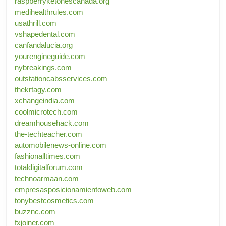
raspberryketonescanada.org
medihealthrules.com
usathrill.com
vshapedental.com
canfandalucia.org
yourengineguide.com
nybreakings.com
outstationcabsservices.com
thekrtagy.com
xchangeindia.com
coolmicrotech.com
dreamhousehack.com
the-techteacher.com
automobilenews-online.com
fashionalltimes.com
totaldigitalforum.com
technoarmaan.com
empresasposicionamientoweb.com
tonybestcosmetics.com
buzznc.com
fxjoiner.com