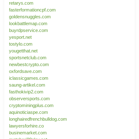
retarys.com
fasterformationcpf.com
goldensnuggles.com
lookbattlemap.com
buyrdpservice.com
yesport.net
tostylo.com
yougetthat.net
sportsnetclub.com
newbestcrypto.com
oxfordsave.com
iclassicgames.com
saung-artikel.com
fasthokivip2.com
observersports.com
cryptominingplus.com
aquinoticiaspe.com
longhairedfrenchbulldog.com
lawyersforhire.co
businemarket.com