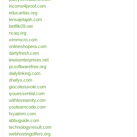
income4proof.com
educaritas.org
lensajelajah.com
betflik09.net
ncaq.org
xenmicro.com
onlineshopera.com
dartyfresh.com
lewisenterprises.net
pcsoftwarefree.org
dailylinking.com
dnafyx.com
giocolenuvole.com
iyouessential.com
withloveamity.com
youlearncode.com
fxyatirim.com
abbuguide.com
technologyresult.com
webhostingoffers.org