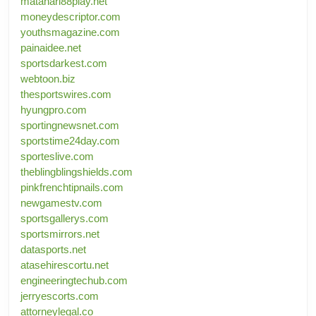
matahari88play.net
moneydescriptor.com
youthsmagazine.com
painaidee.net
sportsdarkest.com
webtoon.biz
thesportswires.com
hyungpro.com
sportingnewsnet.com
sportstime24day.com
sporteslive.com
theblingblingshields.com
pinkfrenchtipnails.com
newgamestv.com
sportsgallerys.com
sportsmirrors.net
datasports.net
atasehirescortu.net
engineeringtechub.com
jerryescorts.com
attorneylegal.co