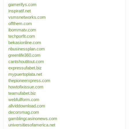
gamerifys.com
inspiratif.net
vsmsnetworks.com
offthem.com
ibommatv.com
techporfit.com
bekasionline.com
nbusinessplan.com
greenlife360.com
cantshoutitout.com
expressufabet.biz
mypuertoplata.net
thepioneerxpress.com
howtofixissue.com
teamufabet.biz
webfullform.com
allviddownload.com
decorsmag.com
gamblingcasinonews.com
universitiesofamerica.net