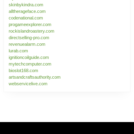
skinbykindra.com
alltherageface.com
codenational.com
progameexplorer.com
rockislandroastery.com
directselling-pro.com
revenuealarm.com
lurab.com
ignitioncoilguide.com
mytechcomputer.com
bioslot168.com
artsandcraftsauthority.com
webservicelive.com