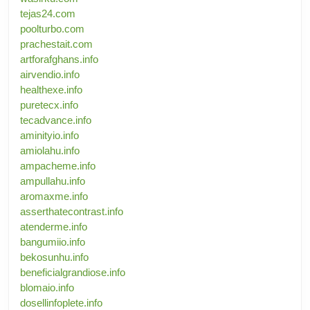
tejas24.com
poolturbo.com
prachestait.com
artforafghans.info
airvendio.info
healthexe.info
puretecx.info
tecadvance.info
aminityio.info
amiolahu.info
ampacheme.info
ampullahu.info
aromaxme.info
asserthatecontrast.info
atenderme.info
bangumiio.info
bekosunhu.info
beneficialgrandiose.info
blomaio.info
dosellinfoplete.info