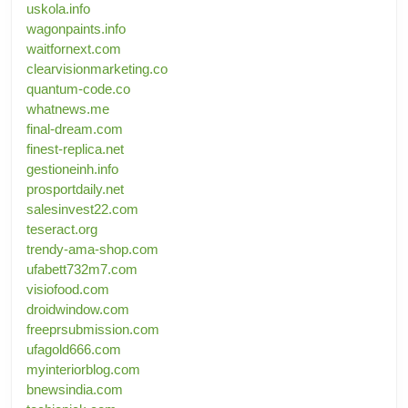
uskola.info
wagonpaints.info
waitfornext.com
clearvisionmarketing.co
quantum-code.co
whatnews.me
final-dream.com
finest-replica.net
gestioneinh.info
prosportdaily.net
salesinvest22.com
teseract.org
trendy-ama-shop.com
ufabett732m7.com
visiofood.com
droidwindow.com
freeprsubmission.com
ufagold666.com
myinteriorblog.com
bnewsindia.com