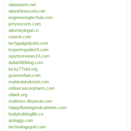
datasports.net
atasehirescortu.net
engineeringtechub.com
jerryescorts.com
attorneylegal.co
voomb.com
techgadgetpoint.com
tvsportsguide24.com
sportsreviews24.com
dubai360blog.com
lucky77slot.org
growmefast.com
mahkotahokislot.com
onlinecancerpharm.com
ufalek.org
mattress-disposal.com
happyflooringandcabinets.com
bodybuildinglife.co
qrdoggy.com
technologygud.com