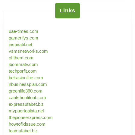
Links
uae-times.com
gamerifys.com
inspiratif.net
vsmsnetworks.com
offthem.com
ibommatv.com
techporfit.com
bekasionline.com
nbusinessplan.com
greenlife360.com
cantshoutitout.com
expressufabet.biz
mypuertoplata.net
thepioneerxpress.com
howtofixissue.com
teamufabet.biz