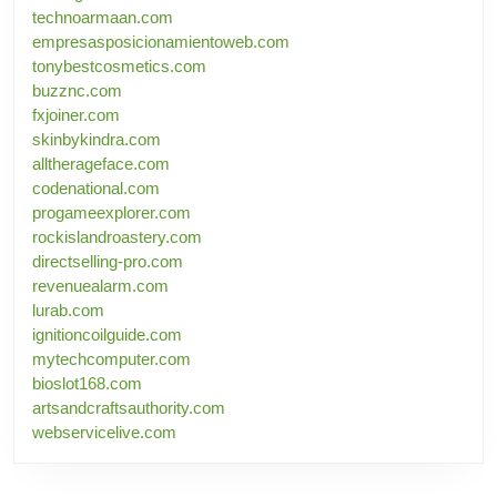
technoarmaan.com
empresasposicionamientoweb.com
tonybestcosmetics.com
buzznc.com
fxjoiner.com
skinbykindra.com
alltherageface.com
codenational.com
progameexplorer.com
rockislandroastery.com
directselling-pro.com
revenuealarm.com
lurab.com
ignitioncoilguide.com
mytechcomputer.com
bioslot168.com
artsandcraftsauthority.com
webservicelive.com