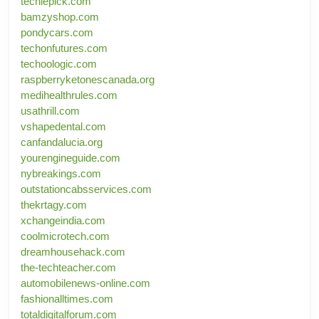
techiepick.com
bamzyshop.com
pondycars.com
techonfutures.com
techoologic.com
raspberryketonescanada.org
medihealthrules.com
usathrill.com
vshapedental.com
canfandalucia.org
yourengineguide.com
nybreakings.com
outstationcabsservices.com
thekrtagy.com
xchangeindia.com
coolmicrotech.com
dreamhousehack.com
the-techteacher.com
automobilenews-online.com
fashionalltimes.com
totaldigitalforum.com