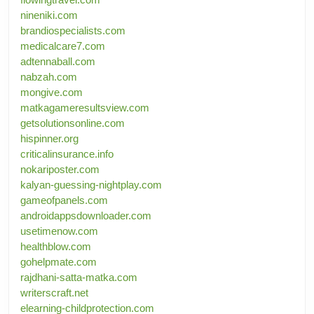
nineniki.com
brandiospecialists.com
medicalcare7.com
adtennaball.com
nabzah.com
mongive.com
matkagameresultsview.com
getsolutionsonline.com
hispinner.org
criticalinsurance.info
nokariposter.com
kalyan-guessing-nightplay.com
gameofpanels.com
androidappsdownloader.com
usetimenow.com
healthblow.com
gohelpmate.com
rajdhani-satta-matka.com
writerscraft.net
elearning-childprotection.com