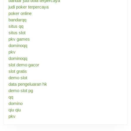
bandar judi bola terpercaya
judi poker terpercaya
poker online
bandarqq
situs qq
situs slot
pkv games
dominoqq
pkv
dominoqq
slot demo gacor
slot gratis
demo slot
data pengeluaran hk
demo slot pg
qq
domino
qiu qiu
pkv