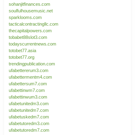
sohanjitfinances.com
soulfulhousemusic.net
sparklooms.com
tacticalcontractingllc.com
thecapitalpowers.com
tobabet88slot3.com
todayscurrentnews.com
totobet77.asia
totobet77.org
trendingpublication.com
ufabettererum3.com
ufabettermentm4.com
ufabettersum7.com
ufabettinwm7.com
ufabettinwum3.com
ufabetunitedm3.com
ufabetunitedm7.com
ufabetuskedm7.com
ufabetutoredm3.com
ufabetutoredm7.com