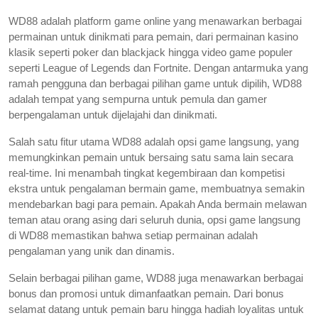
WD88 adalah platform game online yang menawarkan berbagai
permainan untuk dinikmati para pemain, dari permainan kasino
klasik seperti poker dan blackjack hingga video game populer
seperti League of Legends dan Fortnite. Dengan antarmuka yang
ramah pengguna dan berbagai pilihan game untuk dipilih, WD88
adalah tempat yang sempurna untuk pemula dan gamer
berpengalaman untuk dijelajahi dan dinikmati.
Salah satu fitur utama WD88 adalah opsi game langsung, yang
memungkinkan pemain untuk bersaing satu sama lain secara
real-time. Ini menambah tingkat kegembiraan dan kompetisi
ekstra untuk pengalaman bermain game, membuatnya semakin
mendebarkan bagi para pemain. Apakah Anda bermain melawan
teman atau orang asing dari seluruh dunia, opsi game langsung
di WD88 memastikan bahwa setiap permainan adalah
pengalaman yang unik dan dinamis.
Selain berbagai pilihan game, WD88 juga menawarkan berbagai
bonus dan promosi untuk dimanfaatkan pemain. Dari bonus
selamat datang untuk pemain baru hingga hadiah loyalitas untuk