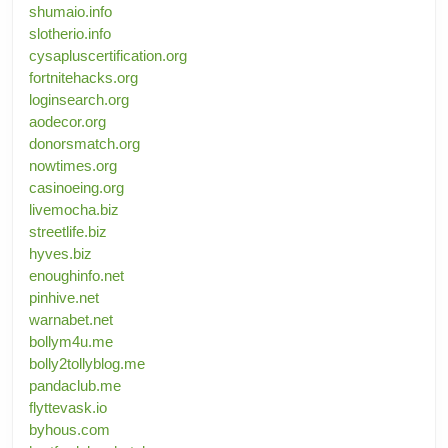
shumaio.info
slotherio.info
cysapluscertification.org
fortnitehacks.org
loginsearch.org
aodecor.org
donorsmatch.org
nowtimes.org
casinoeing.org
livemocha.biz
streetlife.biz
hyves.biz
enoughinfo.net
pinhive.net
warnabet.net
bollym4u.me
bolly2tollyblog.me
pandaclub.me
flyttevask.io
byhous.com