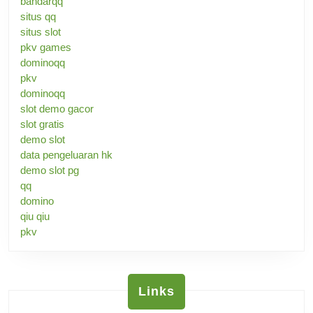
bandarqq
situs qq
situs slot
pkv games
dominoqq
pkv
dominoqq
slot demo gacor
slot gratis
demo slot
data pengeluaran hk
demo slot pg
qq
domino
qiu qiu
pkv
Links