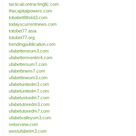
tacticalcontractingllc.com
thecapitalpowers.com
tobabet88slot3.com
todayscurrentnews.com
totobet77.asia
totobet77.org
trendingpublication.com
ufabettererum3.com
ufabettermentm4.com
ufabettersum7.com
ufabettinwm7.com
ufabettinwum3.com
ufabetunitedm3.com
ufabetunitedm7.com
ufabetuskedm7.com
ufabetutoredm3.com
ufabetutoredm7.com
ufabetvalleyum3.com
veloxview.com
westufabetm3.com