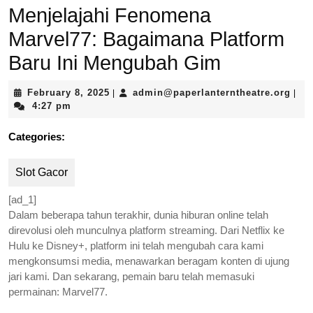
Menjelajahi Fenomena
Marvel77: Bagaimana Platform
Baru Ini Mengubah Gim
February
admi
February 8, 2025
admin@paperlanterntheatre.org
|
|
8,
4:27 pm
2025
Categories:
Slot Gacor
[ad_1]
Dalam beberapa tahun terakhir, dunia hiburan online telah
direvolusi oleh munculnya platform streaming. Dari Netflix ke
Hulu ke Disney+, platform ini telah mengubah cara kami
mengkonsumsi media, menawarkan beragam konten di ujung
jari kami. Dan sekarang, pemain baru telah memasuki
permainan: Marvel77.