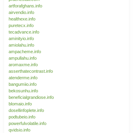
artforafghans.info
airvendio.info
healthexe.info
puretecx.info
tecadvance.info
aminityio.info
amiolahu.info
ampacheme.info
ampullahu.info
aromaxme.info
asserthatecontrast.info
atenderme.info
bangumiio.info
bekosunhu.info
beneficialgrandiose.info
blomaio.info
dosellinfoplete.info
podtubeio.info
powerfulvolatile.info
qvidsio.info