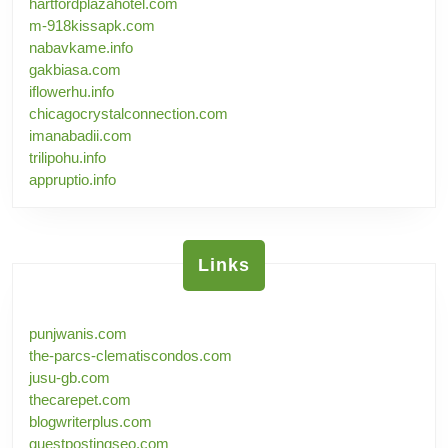
hartfordplazahotel.com
m-918kissapk.com
nabavkame.info
gakbiasa.com
iflowerhu.info
chicagocrystalconnection.com
imanabadii.com
trilipohu.info
appruptio.info
Links
punjwanis.com
the-parcs-clematiscondos.com
jusu-gb.com
thecarepet.com
blogwriterplus.com
guestpostingseo.com