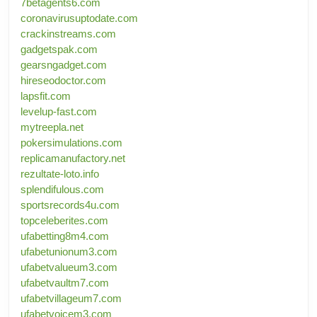
7betagents6.com
coronavirusuptodate.com
crackinstreams.com
gadgetspak.com
gearsngadget.com
hireseodoctor.com
lapsfit.com
levelup-fast.com
mytreepla.net
pokersimulations.com
replicamanufactory.net
rezultate-loto.info
splendifulous.com
sportsrecords4u.com
topceleberites.com
ufabetting8m4.com
ufabetunionum3.com
ufabetvalueum3.com
ufabetvaultm7.com
ufabetvillageum7.com
ufabetvoicem3.com