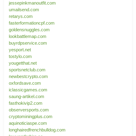
jessepinkmanoutfit.com
umailsend.com
retarys.com
fasterformationcpf.com
goldensnuggles.com
lookbattlemap.com
buyrdpservice.com
yesport.net
tostylo.com
yougetthat.net
sportsnetclub.com
newbestcrypto.com
oxfordsave.com
iclassicgames.com
saung-artikel.com
fasthokivip2.com
observersports.com
cryptominingplus.com
aquinoticiaspe.com
longhairedfrenchbulldog.com