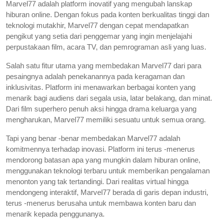
Marvel77 adalah platform inovatif yang mengubah lanskap
hiburan online. Dengan fokus pada konten berkualitas tinggi dan
teknologi mutakhir, Marvel77 dengan cepat mendapatkan
pengikut yang setia dari penggemar yang ingin menjelajahi
perpustakaan film, acara TV, dan pemrograman asli yang luas.
Salah satu fitur utama yang membedakan Marvel77 dari para
pesaingnya adalah penekanannya pada keragaman dan
inklusivitas. Platform ini menawarkan berbagai konten yang
menarik bagi audiens dari segala usia, latar belakang, dan minat.
Dari film superhero penuh aksi hingga drama keluarga yang
mengharukan, Marvel77 memiliki sesuatu untuk semua orang.
Tapi yang benar -benar membedakan Marvel77 adalah
komitmennya terhadap inovasi. Platform ini terus -menerus
mendorong batasan apa yang mungkin dalam hiburan online,
menggunakan teknologi terbaru untuk memberikan pengalaman
menonton yang tak tertandingi. Dari realitas virtual hingga
mendongeng interaktif, Marvel77 berada di garis depan industri,
terus -menerus berusaha untuk membawa konten baru dan
menarik kepada penggunanya.