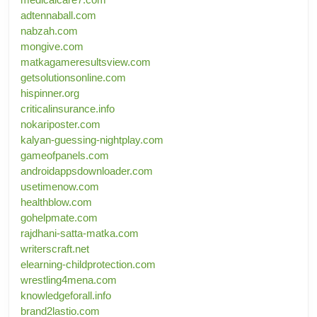
adtennaball.com
nabzah.com
mongive.com
matkagameresultsview.com
getsolutionsonline.com
hispinner.org
criticalinsurance.info
nokariposter.com
kalyan-guessing-nightplay.com
gameofpanels.com
androidappsdownloader.com
usetimenow.com
healthblow.com
gohelpmate.com
rajdhani-satta-matka.com
writerscraft.net
elearning-childprotection.com
wrestling4mena.com
knowledgeforall.info
brand2lastio.com