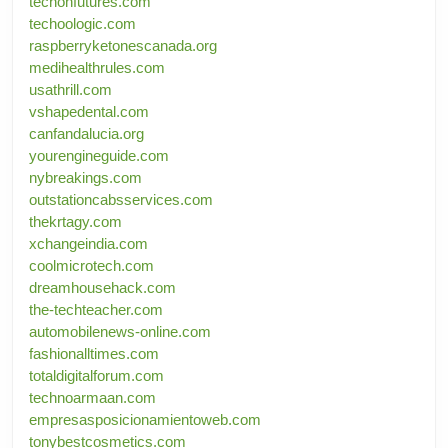
techonfutures.com
techoologic.com
raspberryketonescanada.org
medihealthrules.com
usathrill.com
vshapedental.com
canfandalucia.org
yourengineguide.com
nybreakings.com
outstationcabsservices.com
thekrtagy.com
xchangeindia.com
coolmicrotech.com
dreamhousehack.com
the-techteacher.com
automobilenews-online.com
fashionalltimes.com
totaldigitalforum.com
technoarmaan.com
empresasposicionamientoweb.com
tonybestcosmetics.com