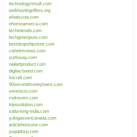
technologyresult.com
webhostingoffers.org
whatszow.com
ehomeamerca.com
techintendo.com
techgreenpure.com
bestdropshipstore.com
cartelreviews.com
surfsway.com
nailartproduct.com
digitactseed.com
lvlcraft.com
90secondmoneyloans.com
xenmicro.com
rodrovers.com
tripssolution.com
satta-king-india.com
yukigassencanada.com
articlehorizone.com
yuqqbbzp.com