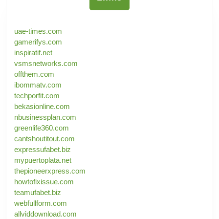
uae-times.com
gamerifys.com
inspiratif.net
vsmsnetworks.com
offthem.com
ibommatv.com
techporfit.com
bekasionline.com
nbusinessplan.com
greenlife360.com
cantshoutitout.com
expressufabet.biz
mypuertoplata.net
thepioneerxpress.com
howtofixissue.com
teamufabet.biz
webfullform.com
allviddownload.com