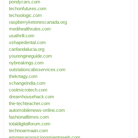
pondycars.com
techonfutures.com
techoologic.com
raspberryketonescanada.org
medihealthrules.com
usathrill.com
vshapedental.com
canfandalucia.org
yourengineguide.com
nybreakings.com
outstationcabsservices.com
thekrtagy.com
xchangeindia.com
coolmicrotech.com
dreamhousehack.com
the-techteacher.com
automobilenews-online.com
fashionalltimes.com
totaldigitalforum.com
technoarmaan.com
empresasposicionamientoweb.com