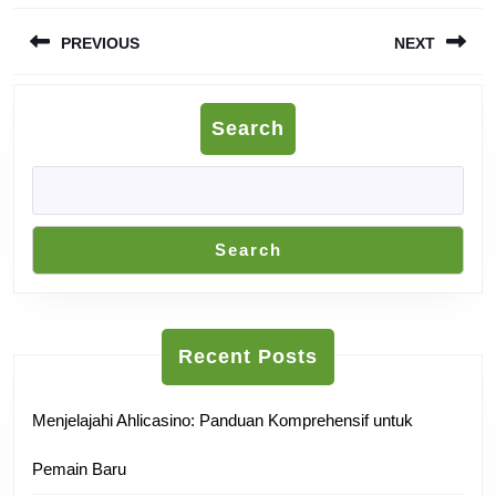
Post
PREVIOUS
NEXT
navigation
Previous
Next
post:
post:
Search
Search
Recent Posts
Menjelajahi Ahlicasino: Panduan Komprehensif untuk
Pemain Baru