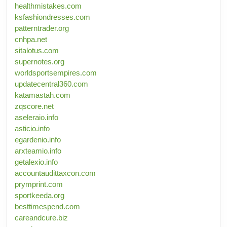
healthmistakes.com
ksfashiondresses.com
patterntrader.org
cnhpa.net
sitalotus.com
supernotes.org
worldsportsempires.com
updatecentral360.com
katamastah.com
zqscore.net
aseleraio.info
asticio.info
egardenio.info
arxteamio.info
getalexio.info
accountaudittaxcon.com
prymprint.com
sportkeeda.org
besttimespend.com
careandcure.biz