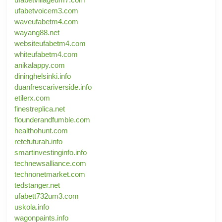
ufabetvoicem3.com
waveufabetm4.com
wayang88.net
websiteufabetm4.com
whiteufabetm4.com
anikalappy.com
dininghelsinki.info
duanfrescariverside.info
etilerx.com
finestreplica.net
flounderandfumble.com
healthohunt.com
retefuturah.info
smartinvestinginfo.info
technewsalliance.com
technonetmarket.com
tedstanger.net
ufabett732um3.com
uskola.info
wagonpaints.info