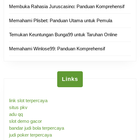
Membuka Rahasia Juruscasino: Panduan Komprehensif
Memahami Plisbet: Panduan Utama untuk Pemula
Temukan Keuntungan Bunga99 untuk Taruhan Online
Memahami Winlose99: Panduan Komprehensif
Links
link slot terpercaya
situs pkv
adu qq
slot demo gacor
bandar judi bola terpercaya
judi poker terpercaya