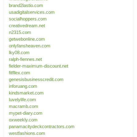
brand2lastio.com
usadigitalservices.com
socialhoppers.com
creativedream.net
n2315.com
getwebonline.com
onlyfansheaven.com
lky08.com
ralph-fiennes.net
fielder-maximum-discount.net
fitfllex.com
genesisbusinesscredit.com
inforuang.com
kindsmarket.com
luvelylife.com
macramb.com
mypet-diary.com
oxweekly.com
panamacitydeckcontractors.com
westfashions.com