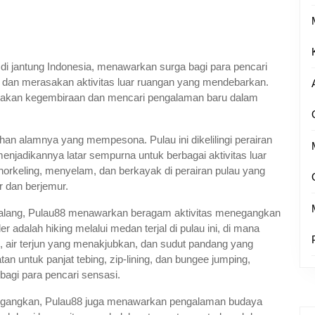
di jantung Indonesia, menawarkan surga bagi para pencari
m dan merasakan aktivitas luar ruangan yang mendebarkan.
bakan kegembiraan dan mencari pengalaman baru dalam
han alamnya yang mempesona. Pulau ini dikelilingi perairan
 menjadikannya latar sempurna untuk berbagai aktivitas luar
orkeling, menyelam, dan berkayak di perairan pulau yang
ir dan berjemur.
ualang, Pulau88 menawarkan beragam aktivitas menegangkan
r adalah hiking melalui medan terjal di pulau ini, di mana
, air terjun yang menakjubkan, dan sudut pandang yang
 untuk panjat tebing, zip-lining, dan bungee jumping,
gi para pencari sensasi.
negangkan, Pulau88 juga menawarkan pengalaman budaya