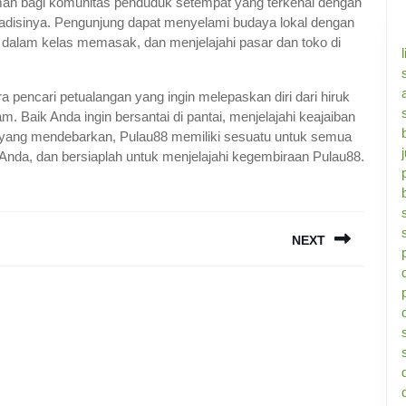
umah bagi komunitas penduduk setempat yang terkenal dengan
disinya. Pengunjung dapat menyelami budaya lokal dengan
asi dalam kelas memasak, dan menjelajahi pasar dan toko di
 pencari petualangan yang ingin melepaskan diri dari hiruk
 Baik Anda ingin bersantai di pantai, menjelajahi keajaiban
n yang mendebarkan, Pulau88 memiliki sesuatu untuk semua
Anda, dan bersiaplah untuk menjelajahi kegembiraan Pulau88.
NEXT
Next
post: