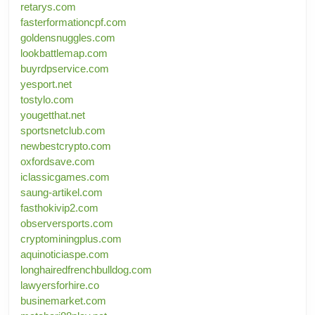
retarys.com
fasterformationcpf.com
goldensnuggles.com
lookbattlemap.com
buyrdpservice.com
yesport.net
tostylo.com
yougetthat.net
sportsnetclub.com
newbestcrypto.com
oxfordsave.com
iclassicgames.com
saung-artikel.com
fasthokivip2.com
observersports.com
cryptominingplus.com
aquinoticiaspe.com
longhairedfrenchbulldog.com
lawyersforhire.co
businemarket.com