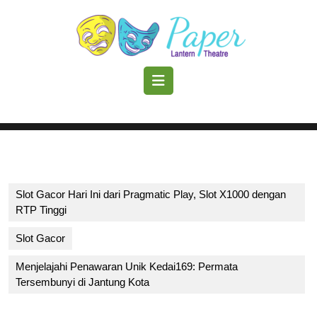
Skip
to
content
Skip
to
Open
content
Button
Slot Gacor Hari Ini dari Pragmatic Play, Slot X1000 dengan
RTP Tinggi
Slot Gacor
Menjelajahi Penawaran Unik Kedai169: Permata
Tersembunyi di Jantung Kota