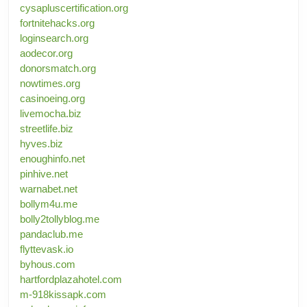
cysapluscertification.org
fortnitehacks.org
loginsearch.org
aodecor.org
donorsmatch.org
nowtimes.org
casinoeing.org
livemocha.biz
streetlife.biz
hyves.biz
enoughinfo.net
pinhive.net
warnabet.net
bollym4u.me
bolly2tollyblog.me
pandaclub.me
flyttevask.io
byhous.com
hartfordplazahotel.com
m-918kissapk.com