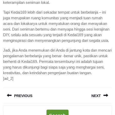
keterampilan seniman lokal.
Tapi Kedai169 lebih dari sekadar tempat untuk berbelanja – ini
juga merupakan ruang komunitas yang menjadi tuan rumah
acara dan lokakarya untuk menyatukan orang dan merayakan
seni. Dari seniman bertemu dan menyapa hingga sesi kerajinan
DIY, selalu ada sesuatu yang terjadi di Kedai169 yang akan
menginspirasi dan menyenangkan pengunjung dari segala usia.
Jadi, jika Anda menemukan diri Anda di jantung kota dan mencari
pengalaman berbelanja yang benar -benar unik, pastikan untuk
berhenti di Kedai169. Permata tersembunyi ini adalah tujuan
yang harus dikunjungi bagi siapa saja yang menghargai seni,
kreativitas, dan keindahan pengerjaan buatan tangan.
[ad_2]
Post
PREVIOUS
NEXT
navigation
Previous
Next