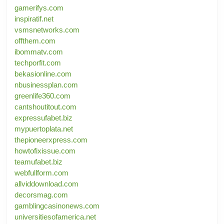
gamerifys.com
inspiratif.net
vsmsnetworks.com
offthem.com
ibommatv.com
techporfit.com
bekasionline.com
nbusinessplan.com
greenlife360.com
cantshoutitout.com
expressufabet.biz
mypuertoplata.net
thepioneerxpress.com
howtofixissue.com
teamufabet.biz
webfullform.com
allviddownload.com
decorsmag.com
gamblingcasinonews.com
universitiesofamerica.net