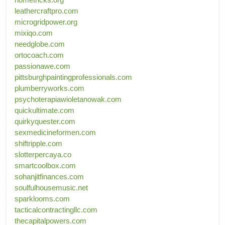
leathercraftpro.com
microgridpower.org
mixiqo.com
needglobe.com
ortocoach.com
passionawe.com
pittsburghpaintingprofessionals.com
plumberryworks.com
psychoterapiawioletanowak.com
quickultimate.com
quirkyquester.com
sexmedicineformen.com
shiftripple.com
slotterpercaya.co
smartcoolbox.com
sohanjitfinances.com
soulfulhousemusic.net
sparklooms.com
tacticalcontractingllc.com
thecapitalpowers.com