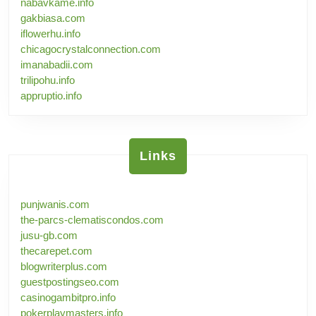
nabavkame.info
gakbiasa.com
iflowerhu.info
chicagocrystalconnection.com
imanabadii.com
trilipohu.info
appruptio.info
Links
punjwanis.com
the-parcs-clematiscondos.com
jusu-gb.com
thecarepet.com
blogwriterplus.com
guestpostingseo.com
casinogambitpro.info
pokerplaymasters.info