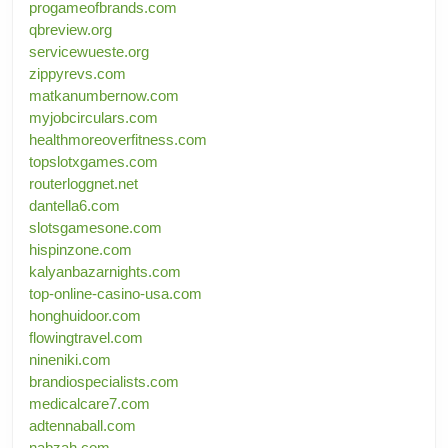
progameofbrands.com
qbreview.org
servicewueste.org
zippyrevs.com
matkanumbernow.com
myjobcirculars.com
healthmoreoverfitness.com
topslotxgames.com
routerloggnet.net
dantella6.com
slotsgamesone.com
hispinzone.com
kalyanbazarnights.com
top-online-casino-usa.com
honghuidoor.com
flowingtravel.com
nineniki.com
brandiospecialists.com
medicalcare7.com
adtennaball.com
nabzah.com