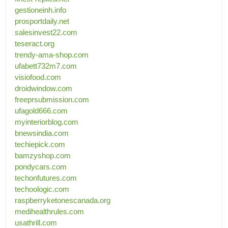
gestioneinh.info
prosportdaily.net
salesinvest22.com
teseract.org
trendy-ama-shop.com
ufabett732m7.com
visiofood.com
droidwindow.com
freeprsubmission.com
ufagold666.com
myinteriorblog.com
bnewsindia.com
techiepick.com
bamzyshop.com
pondycars.com
techonfutures.com
techoologic.com
raspberryketonescanada.org
medihealthrules.com
usathrill.com