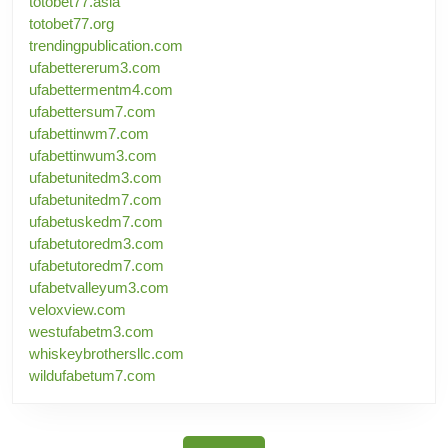
totobet77.asia
totobet77.org
trendingpublication.com
ufabettererum3.com
ufabettermentm4.com
ufabettersum7.com
ufabettinwm7.com
ufabettinwum3.com
ufabetunitedm3.com
ufabetunitedm7.com
ufabetuskedm7.com
ufabetutoredm3.com
ufabetutoredm7.com
ufabetvalleyum3.com
veloxview.com
westufabetm3.com
whiskeybrothersllc.com
wildufabetum7.com