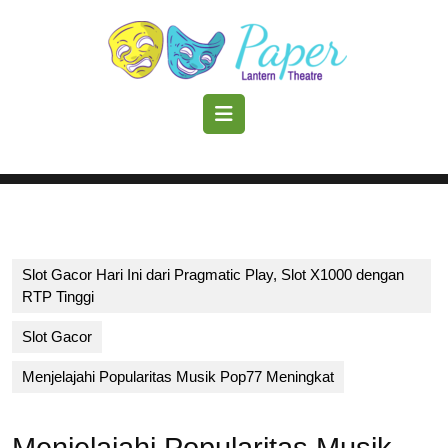
Skip
to
content
Skip
to
Open
content
Button
Slot Gacor Hari Ini dari Pragmatic Play, Slot X1000 dengan
RTP Tinggi
Slot Gacor
Menjelajahi Popularitas Musik Pop77 Meningkat