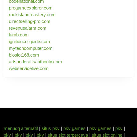
codenational.com
progameexplorer.com
rockislandroastery.com
directselling-pro.com
revenuealarm.com
lurab.com
ignitioncoilguide.com
mytechcomputer.com
bioslot168.com
artsandcraftsauthority.com
webservicelive.com
menuqq alternatif
|
situs pkv
|
pkv games
|
pkv games
|
pkv
|
pkv
|
pkv
|
pkv
|
pkv
|
situs slot terpercaya
|
situs slot online
|