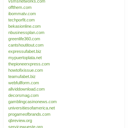
vsmsnetworks.com
offthem.com
ibommatv.com
techporfit.com
bekasionline.com
nbusinessplan.com
greenlife360.com
cantshoutitout.com
expressufabet.biz
mypuertoplata.net
thepioneerxpress.com
howtofixissue.com
teamufabet.biz
webfullform.com
allviddownload.com
decorsmag.com
gamblingcasinonews.com
universitiesofamerica.net
progameofbrands.com
qbreview.org
servicewueste.org