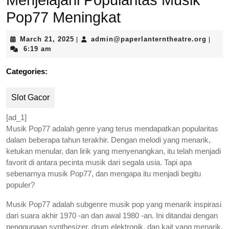
Menjelajahi Popularitas Musik
Pop77 Meningkat
March
admin
March 21, 2025
admin@paperlanterntheatre.org
|
|
21,
6:19 am
2025
Categories:
Slot Gacor
[ad_1]
Musik Pop77 adalah genre yang terus mendapatkan popularitas
dalam beberapa tahun terakhir. Dengan melodi yang menarik,
ketukan menular, dan lirik yang menyenangkan, itu telah menjadi
favorit di antara pecinta musik dari segala usia. Tapi apa
sebenarnya musik Pop77, dan mengapa itu menjadi begitu
populer?
Musik Pop77 adalah subgenre musik pop yang menarik inspirasi
dari suara akhir 1970 -an dan awal 1980 -an. Ini ditandai dengan
penggunaan synthesizer, drum elektronik, dan kait yang menarik.