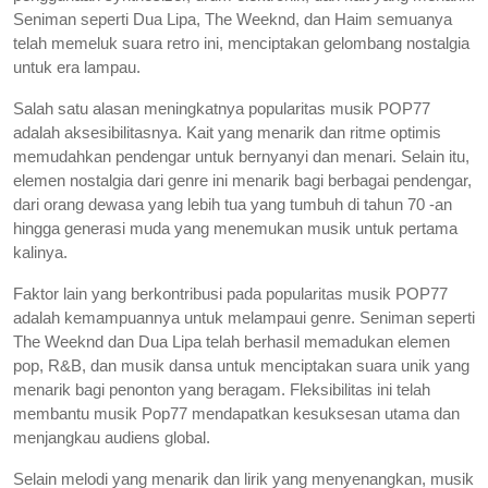
Seniman seperti Dua Lipa, The Weeknd, dan Haim semuanya
telah memeluk suara retro ini, menciptakan gelombang nostalgia
untuk era lampau.
Salah satu alasan meningkatnya popularitas musik POP77
adalah aksesibilitasnya. Kait yang menarik dan ritme optimis
memudahkan pendengar untuk bernyanyi dan menari. Selain itu,
elemen nostalgia dari genre ini menarik bagi berbagai pendengar,
dari orang dewasa yang lebih tua yang tumbuh di tahun 70 -an
hingga generasi muda yang menemukan musik untuk pertama
kalinya.
Faktor lain yang berkontribusi pada popularitas musik POP77
adalah kemampuannya untuk melampaui genre. Seniman seperti
The Weeknd dan Dua Lipa telah berhasil memadukan elemen
pop, R&B, dan musik dansa untuk menciptakan suara unik yang
menarik bagi penonton yang beragam. Fleksibilitas ini telah
membantu musik Pop77 mendapatkan kesuksesan utama dan
menjangkau audiens global.
Selain melodi yang menarik dan lirik yang menyenangkan, musik