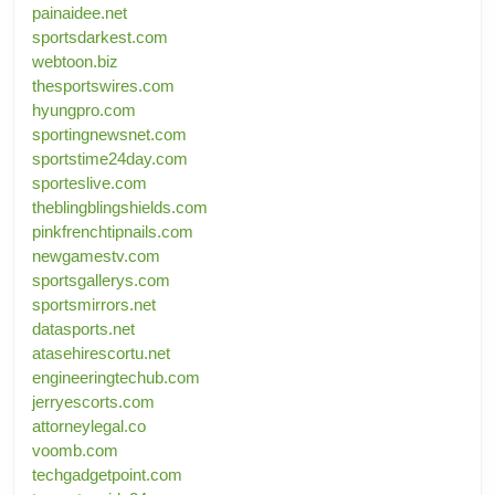
painaidee.net
sportsdarkest.com
webtoon.biz
thesportswires.com
hyungpro.com
sportingnewsnet.com
sportstime24day.com
sporteslive.com
theblingblingshields.com
pinkfrenchtipnails.com
newgamestv.com
sportsgallerys.com
sportsmirrors.net
datasports.net
atasehirescortu.net
engineeringtechub.com
jerryescorts.com
attorneylegal.co
voomb.com
techgadgetpoint.com