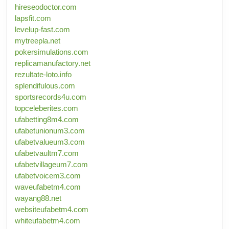
hireseodoctor.com
lapsfit.com
levelup-fast.com
mytreepla.net
pokersimulations.com
replicamanufactory.net
rezultate-loto.info
splendifulous.com
sportsrecords4u.com
topceleberites.com
ufabetting8m4.com
ufabetunionum3.com
ufabetvalueum3.com
ufabetvaultm7.com
ufabetvillageum7.com
ufabetvoicem3.com
waveufabetm4.com
wayang88.net
websiteufabetm4.com
whiteufabetm4.com