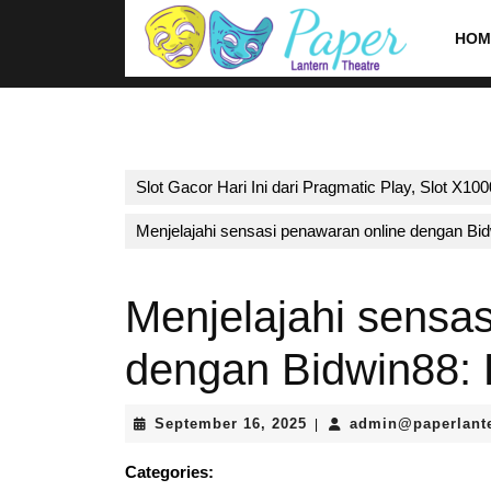
Skip
to
HOM
content
Skip
to
content
Slot Gacor Hari Ini dari Pragmatic Play, Slot X1
Menjelajahi sensasi penawaran online dengan B
Menjelajahi sensa
dengan Bidwin88:
September
September 16, 2025
admin@paperlante
|
16,
2025
Categories: