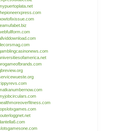
mypuertoplata.net
thepioneerxpress.com
howtofixissue.com
teamufabet.biz
webfullform.com
allviddownload.com
decorsmag.com
gamblingcasinonews.com
universitiesofamerica.net
progameofbrands.com
qbreview.org
servicewueste.org
zippyrevs.com
matkanumbernow.com
myjobcirculars.com
healthmoreoverfitness.com
topslotxgames.com
routerloggnet.net
dantella6.com
slotsgamesone.com