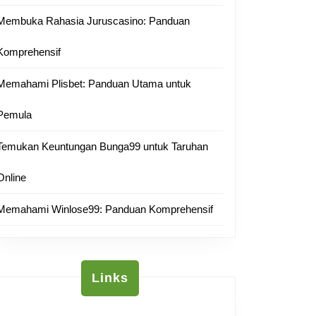
Membuka Rahasia Juruscasino: Panduan
Komprehensif
Memahami Plisbet: Panduan Utama untuk
Pemula
Temukan Keuntungan Bunga99 untuk Taruhan
Online
Memahami Winlose99: Panduan Komprehensif
Links