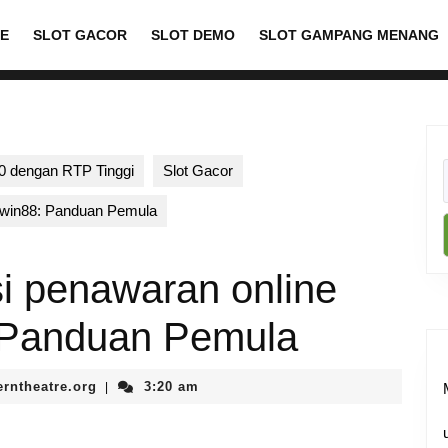
E
SLOT GACOR
SLOT DEMO
SLOT GAMPANG MENANG
000 dengan RTP Tinggi
Slot Gacor
idwin88: Panduan Pemula
si penawaran online
 Panduan Pemula
admin@paperlanterntheatre.org
rntheatre.org
3:20 am
|