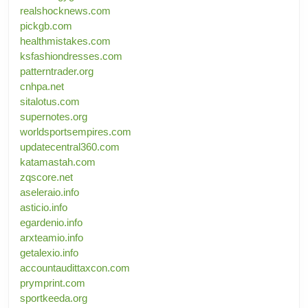
realshocknews.com
pickgb.com
healthmistakes.com
ksfashiondresses.com
patterntrader.org
cnhpa.net
sitalotus.com
supernotes.org
worldsportsempires.com
updatecentral360.com
katamastah.com
zqscore.net
aseleraio.info
asticio.info
egardenio.info
arxteamio.info
getalexio.info
accountaudittaxcon.com
prymprint.com
sportkeeda.org