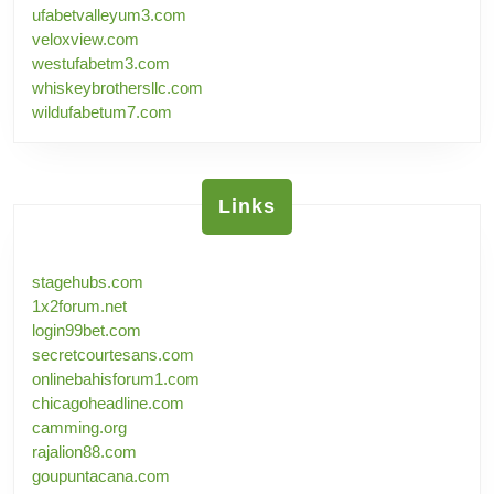
ufabetvalleyum3.com
veloxview.com
westufabetm3.com
whiskeybrothersllc.com
wildufabetum7.com
Links
stagehubs.com
1x2forum.net
login99bet.com
secretcourtesans.com
onlinebahisforum1.com
chicagoheadline.com
camming.org
rajalion88.com
goupuntacana.com