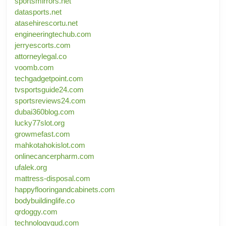
sportsmirrors.net
datasports.net
atasehirescortu.net
engineeringtechub.com
jerryescorts.com
attorneylegal.co
voomb.com
techgadgetpoint.com
tvsportsguide24.com
sportsreviews24.com
dubai360blog.com
lucky77slot.org
growmefast.com
mahkotahokislot.com
onlinecancerpharm.com
ufalek.org
mattress-disposal.com
happyflooringandcabinets.com
bodybuildinglife.co
qrdoggy.com
technologygud.com