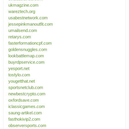
ukmagzine.com
wareztech.org
usabestnetwork.com
jessepinkmanoutfit.com
umailsend.com
retarys.com
fasterformationcpf.com
goldensnuggles.com
lookbattlemap.com
buyrdpservice.com
yesport.net
tostylo.com
yougetthat.net
sportsnetclub.com
newbestcrypto.com
oxfordsave.com
iclassicgames.com
saung-artikel.com
fasthokivip2.com
observersports.com