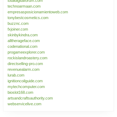
totaldigitalforum.com
technoarmaan.com
empresasposicionamientoweb.com
tonybestcosmetics.com
buzznc.com
fxjoiner.com
skinbykindra.com
alltherageface.com
codenational.com
progameexplorer.com
rockislandroastery.com
directselling-pro.com
revenuealarm.com
lurab.com
ignitioncoilguide.com
mytechcomputer.com
bioslot168.com
artsandcraftsauthority.com
webservicelive.com