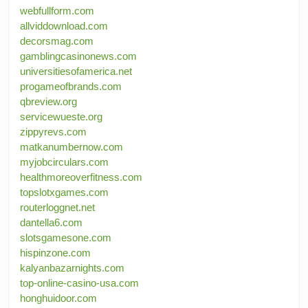
webfullform.com
allviddownload.com
decorsmag.com
gamblingcasinonews.com
universitiesofamerica.net
progameofbrands.com
qbreview.org
servicewueste.org
zippyrevs.com
matkanumbernow.com
myjobcirculars.com
healthmoreoverfitness.com
topslotxgames.com
routerloggnet.net
dantella6.com
slotsgamesone.com
hispinzone.com
kalyanbazarnights.com
top-online-casino-usa.com
honghuidoor.com