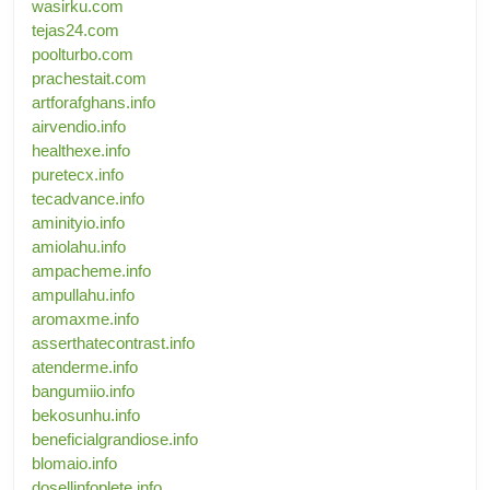
wasirku.com
tejas24.com
poolturbo.com
prachestait.com
artforafghans.info
airvendio.info
healthexe.info
puretecx.info
tecadvance.info
aminityio.info
amiolahu.info
ampacheme.info
ampullahu.info
aromaxme.info
asserthatecontrast.info
atenderme.info
bangumiio.info
bekosunhu.info
beneficialgrandiose.info
blomaio.info
dosellinfoplete.info