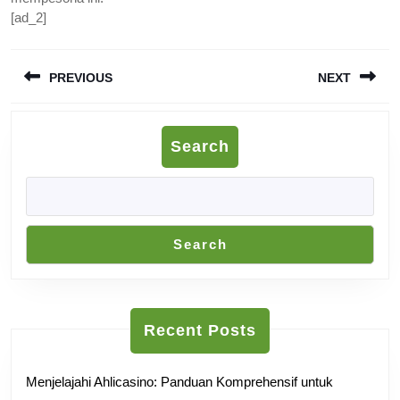
[ad_2]
Post
PREVIOUS
NEXT
navigation
Previous
Next
post:
post:
Search
Search
Recent Posts
Menjelajahi Ahlicasino: Panduan Komprehensif untuk