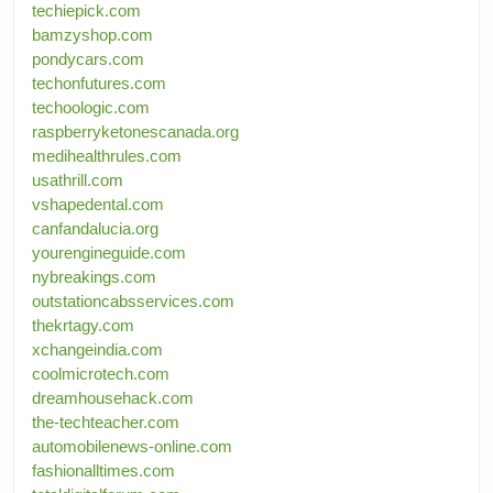
techiepick.com
bamzyshop.com
pondycars.com
techonfutures.com
techoologic.com
raspberryketonescanada.org
medihealthrules.com
usathrill.com
vshapedental.com
canfandalucia.org
yourengineguide.com
nybreakings.com
outstationcabsservices.com
thekrtagy.com
xchangeindia.com
coolmicrotech.com
dreamhousehack.com
the-techteacher.com
automobilenews-online.com
fashionalltimes.com