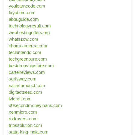
youlearncode.com
fxyatirim.com
abbuguide.com
technologyresult.com
webhostingoffers.org
whatszow.com
ehomeamerca.com
techintendo.com
techgreenpure.com
bestdropshipstore.com
cartelreviews.com
surfsway.com
nailartproduct.com
digitactseed.com
lvlcraft.com
90secondmoneyloans.com
xenmicro.com
rodrovers.com
tripssolution.com
satta-king-india.com