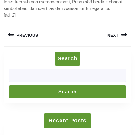
terus tumbuh dan memodernisasi, Pusaka88 berdiri sebagai
simbol abadi dari identitas dan warisan unik negara itu.
[ad_2]
Post
PREVIOUS
NEXT
navigation
Previous
Next
post:
post:
Search
Search
Recent Posts