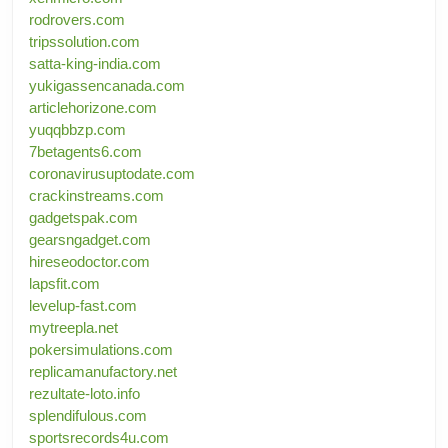
rodrovers.com
tripssolution.com
satta-king-india.com
yukigassencanada.com
articlehorizone.com
yuqqbbzp.com
7betagents6.com
coronavirusuptodate.com
crackinstreams.com
gadgetspak.com
gearsngadget.com
hireseodoctor.com
lapsfit.com
levelup-fast.com
mytreepla.net
pokersimulations.com
replicamanufactory.net
rezultate-loto.info
splendifulous.com
sportsrecords4u.com