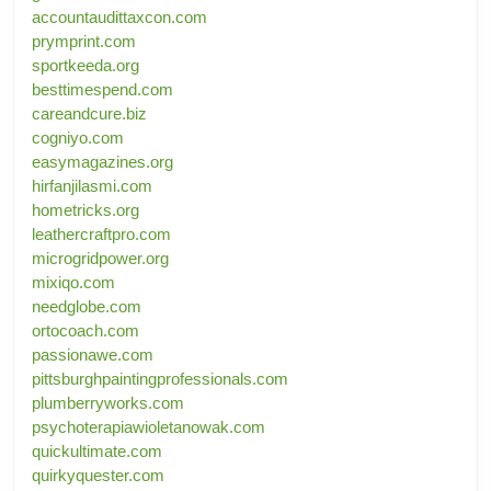
accountaudittaxcon.com
prymprint.com
sportkeeda.org
besttimespend.com
careandcure.biz
cogniyo.com
easymagazines.org
hirfanjilasmi.com
hometricks.org
leathercraftpro.com
microgridpower.org
mixiqo.com
needglobe.com
ortocoach.com
passionawe.com
pittsburghpaintingprofessionals.com
plumberryworks.com
psychoterapiawioletanowak.com
quickultimate.com
quirkyquester.com