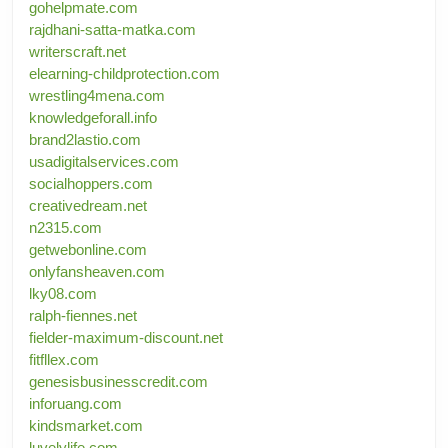
gohelpmate.com
rajdhani-satta-matka.com
writerscraft.net
elearning-childprotection.com
wrestling4mena.com
knowledgeforall.info
brand2lastio.com
usadigitalservices.com
socialhoppers.com
creativedream.net
n2315.com
getwebonline.com
onlyfansheaven.com
lky08.com
ralph-fiennes.net
fielder-maximum-discount.net
fitfllex.com
genesisbusinesscredit.com
inforuang.com
kindsmarket.com
luvelylife.com