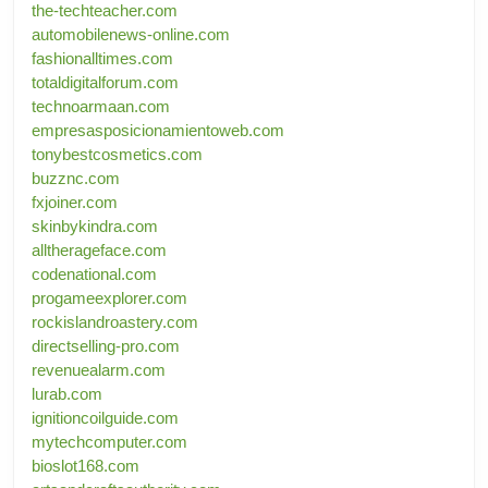
the-techteacher.com
automobilenews-online.com
fashionalltimes.com
totaldigitalforum.com
technoarmaan.com
empresasposicionamientoweb.com
tonybestcosmetics.com
buzznc.com
fxjoiner.com
skinbykindra.com
alltherageface.com
codenational.com
progameexplorer.com
rockislandroastery.com
directselling-pro.com
revenuealarm.com
lurab.com
ignitioncoilguide.com
mytechcomputer.com
bioslot168.com