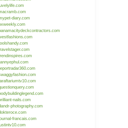
luvelylife.com
macramb.com
mypet-diary.com
oxweekly.com
panamacitydeckcontractors.com
westfashions.com
toolshandy.com
travelstager.com
trendinspires.com
rannyephul.com
reportradar360.com
swaggyfashion.com
taraftariumtv10.com
questionquery.com
bodybuildinglegend.com
brilliant-nails.com
dandr-photography.com
dokteroce.com
journal-francais.com
justintv10.com