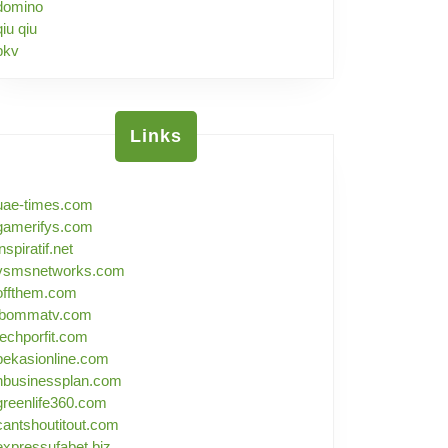
domino
qiu qiu
pkv
Links
uae-times.com
gamerifys.com
inspiratif.net
vsmsnetworks.com
offthem.com
ibommatv.com
techporfit.com
bekasionline.com
nbusinessplan.com
greenlife360.com
cantshoutitout.com
expressufabet.biz