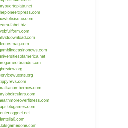
mypuertoplata.net
thepioneerxpress.com
howtofixissue.com
teamufabet.biz
webfullform.com
allviddownload.com
decorsmag.com
gamblingcasinonews.com
universitiesofamerica.net
progameofbrands.com
qbreview.org
servicewueste.org
zippyrevs.com
matkanumbernow.com
myjobcirculars.com
healthmoreoverfitness.com
topslotxgames.com
routerloggnet.net
dantella6.com
slotsgamesone.com