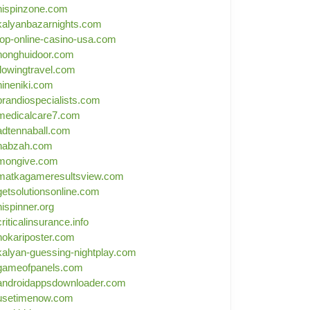
hispinzone.com
kalyanbazarnights.com
top-online-casino-usa.com
honghuidoor.com
flowingtravel.com
nineniki.com
brandiospecialists.com
medicalcare7.com
adtennaball.com
nabzah.com
mongive.com
matkagameresultsview.com
getsolutionsonline.com
hispinner.org
criticalinsurance.info
nokariposter.com
kalyan-guessing-nightplay.com
gameofpanels.com
androidappsdownloader.com
usetimenow.com