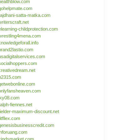
healthblow.com
gohelpmate.com
rajdhani-satta-matka.com
writerscraft.net
elearning-childprotection.com
wrestling4mena.com
knowledgeforall.info
brand2lastio.com
usadigitalservices.com
socialhoppers.com
creativedream.net
n2315.com
getwebonline.com
onlyfansheaven.com
lky08.com
ralph-fiennes.net
fielder-maximum-discount.net
fitfllex.com
genesisbusinesscredit.com
inforuang.com
kindsmarket.com