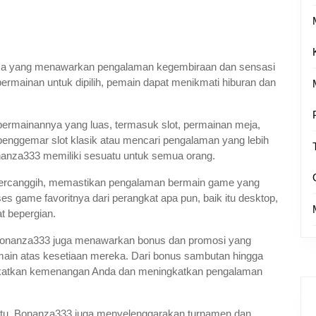
uka yang menawarkan pengalaman kegembiraan dan sensasi
ermainan untuk dipilih, pemain dapat menikmati hiburan dan
 permainannya yang luas, termasuk slot, permainan meja,
penggemar slot klasik atau mencari pengalaman yang lebih
anza333 memiliki sesuatu untuk semua orang.
s tercanggih, memastikan pengalaman bermain game yang
game favoritnya dari perangkat apa pun, baik itu desktop,
t bepergian.
 Bonanza333 juga menawarkan bonus dan promosi yang
in atas kesetiaan mereka. Dari bonus sambutan hingga
ngkatkan kemenangan Anda dan meningkatkan pengalaman
situ. Bonanza333 juga menyelenggarakan turnamen dan