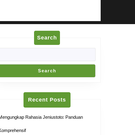
Search
Search
Recent Posts
Mengungkap Rahasia Jeniustoto: Panduan
Komprehensif