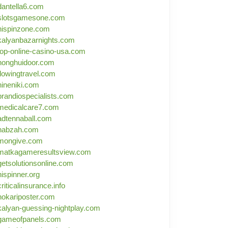
dantella6.com
slotsgamesone.com
hispinzone.com
kalyanbazarnights.com
top-online-casino-usa.com
honghuidoor.com
flowingtravel.com
nineniki.com
brandiospecialists.com
medicalcare7.com
adtennaball.com
nabzah.com
mongive.com
matkagameresultsview.com
getsolutionsonline.com
hispinner.org
criticalinsurance.info
nokariposter.com
kalyan-guessing-nightplay.com
gameofpanels.com