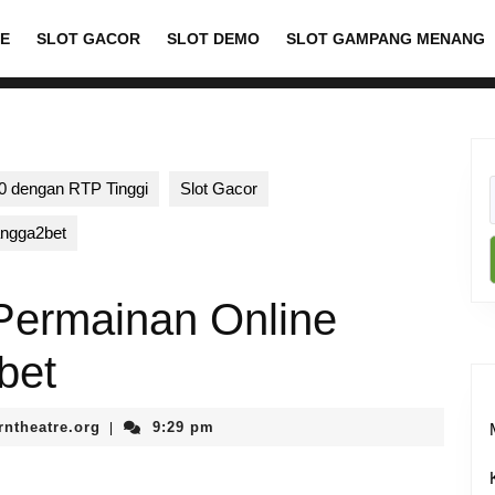
E
SLOT GACOR
SLOT DEMO
SLOT GAMPANG MENANG
000 dengan RTP Tinggi
Slot Gacor
ngga2bet
Permainan Online
bet
admin@paperlanterntheatre.org
ntheatre.org
9:29 pm
|