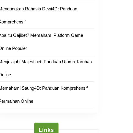
Mengungkap Rahasia Dewi4D: Panduan
Komprehensif
Apa itu Gajibet? Memahami Platform Game
Online Populer
Menjelajahi Majestibet: Panduan Utama Taruhan
Online
Memahami Saung4D: Panduan Komprehensif
Permainan Online
Links