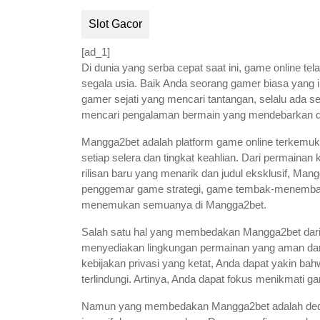
Slot Gacor
[ad_1]
Di dunia yang serba cepat saat ini, game online te
segala usia. Baik Anda seorang gamer biasa yang i
gamer sejati yang mencari tantangan, selalu ada s
mencari pengalaman bermain yang mendebarkan d
Mangga2bet adalah platform game online terkem
setiap selera dan tingkat keahlian. Dari permainan k
rilisan baru yang menarik dan judul eksklusif, Ma
penggemar game strategi, game tembak-menembak p
menemukan semuanya di Mangga2bet.
Salah satu hal yang membedakan Mangga2bet dari 
menyediakan lingkungan permainan yang aman dan t
kebijakan privasi yang ketat, Anda dapat yakin bah
terlindungi. Artinya, Anda dapat fokus menikmati g
Namun yang membedakan Mangga2bet adalah ded