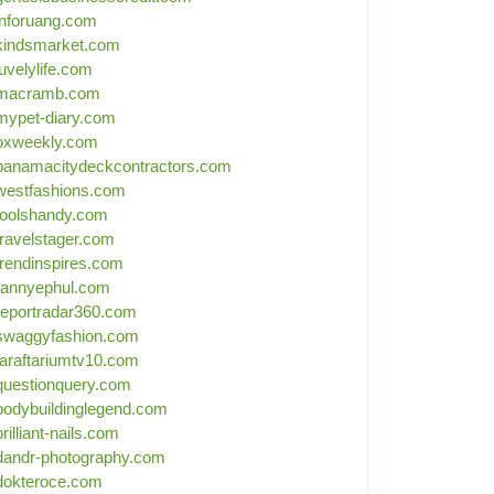
inforuang.com
kindsmarket.com
luvelylife.com
macramb.com
mypet-diary.com
oxweekly.com
panamacitydeckcontractors.com
westfashions.com
toolshandy.com
travelstager.com
trendinspires.com
rannyephul.com
reportradar360.com
swaggyfashion.com
taraftariumtv10.com
questionquery.com
bodybuildinglegend.com
brilliant-nails.com
dandr-photography.com
dokteroce.com