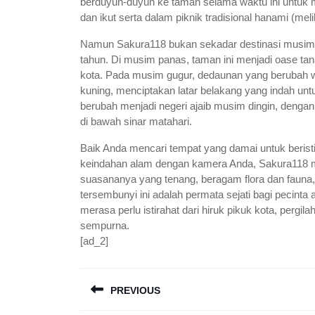
berduyun-duyun ke taman selama waktu ini untuk
dan ikut serta dalam piknik tradisional hanami (m
Namun Sakura118 bukan sekadar destinasi musim 
tahun. Di musim panas, taman ini menjadi oase t
kota. Pada musim gugur, dedaunan yang berubah 
kuning, menciptakan latar belakang yang indah untuk
berubah menjadi negeri ajaib musim dingin, dengan
di bawah sinar matahari.
Baik Anda mencari tempat yang damai untuk berist
keindahan alam dengan kamera Anda, Sakura118 
suasananya yang tenang, beragam flora dan fauna
tersembunyi ini adalah permata sejati bagi pecinta 
merasa perlu istirahat dari hiruk pikuk kota, perg
sempurna.
[ad_2]
Post
PREVIOUS
navigation