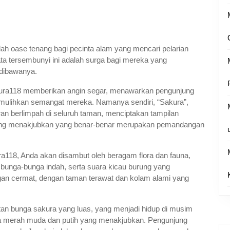
lah oase tenang bagi pecinta alam yang mencari pelarian
ta tersembunyi ini adalah surga bagi mereka yang
dibawanya.
Sakura118 memberikan angin segar, menawarkan pengunjung
ulihkan semangat mereka. Namanya sendiri, “Sakura”,
n berlimpah di seluruh taman, menciptakan tampilan
ang menakjubkan yang benar-benar merupakan pemandangan
ura118, Anda akan disambut oleh beragam flora dan fauna,
 bunga-bunga indah, serta suara kicau burung yang
ngan cermat, dengan taman terawat dan kolam alami yang
tan bunga sakura yang luas, yang menjadi hidup di musim
 merah muda dan putih yang menakjubkan. Pengunjung