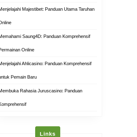
Menjelajahi Majestibet: Panduan Utama Taruhan
Online
Memahami Saung4D: Panduan Komprehensif
Permainan Online
Menjelajahi Ahlicasino: Panduan Komprehensif
untuk Pemain Baru
Membuka Rahasia Juruscasino: Panduan
Komprehensif
Links