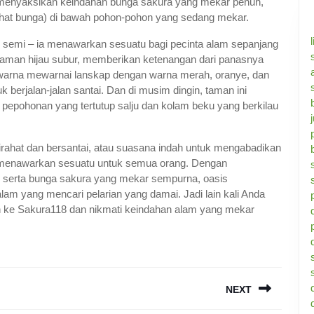
 menyaksikan keindahan bunga sakura yang mekar penuh,
elihat bunga) di bawah pohon-pohon yang sedang mekar.
semi – ia menawarkan sesuatu bagi pecinta alam sepanjang
anaman hijau subur, memberikan ketenangan dari panasnya
warna mewarnai lanskap dengan warna merah, oranye, dan
 berjalan-jalan santai. Dan di musim dingin, taman ini
 pepohonan yang tertutup salju dan kolam beku yang berkilau
irahat dan bersantai, atau suasana indah untuk mengabadikan
menawarkan sesuatu untuk semua orang. Dengan
, serta bunga sakura yang mekar sempurna, oasis
alam yang mencari pelarian yang damai. Jadi lain kali Anda
ilah ke Sakura118 dan nikmati keindahan alam yang mekar
NEXT