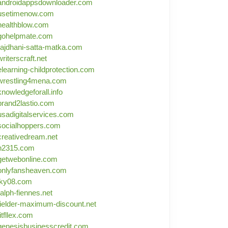
androidappsdownloader.com
usetimenow.com
healthblow.com
gohelpmate.com
rajdhani-satta-matka.com
writerscraft.net
elearning-childprotection.com
wrestling4mena.com
knowledgeforall.info
brand2lastio.com
usadigitalservices.com
socialhoppers.com
creativedream.net
n2315.com
getwebonline.com
onlyfansheaven.com
lky08.com
ralph-fiennes.net
fielder-maximum-discount.net
fitfllex.com
genesisbusinesscredit.com