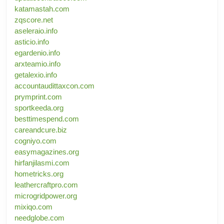
katamastah.com
zqscore.net
aseleraio.info
asticio.info
egardenio.info
arxteamio.info
getalexio.info
accountaudittaxcon.com
prymprint.com
sportkeeda.org
besttimespend.com
careandcure.biz
cogniyo.com
easymagazines.org
hirfanjilasmi.com
hometricks.org
leathercraftpro.com
microgridpower.org
mixiqo.com
needglobe.com