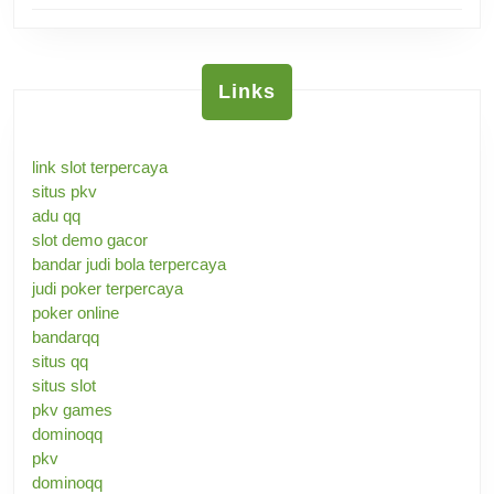
Links
link slot terpercaya
situs pkv
adu qq
slot demo gacor
bandar judi bola terpercaya
judi poker terpercaya
poker online
bandarqq
situs qq
situs slot
pkv games
dominoqq
pkv
dominoqq