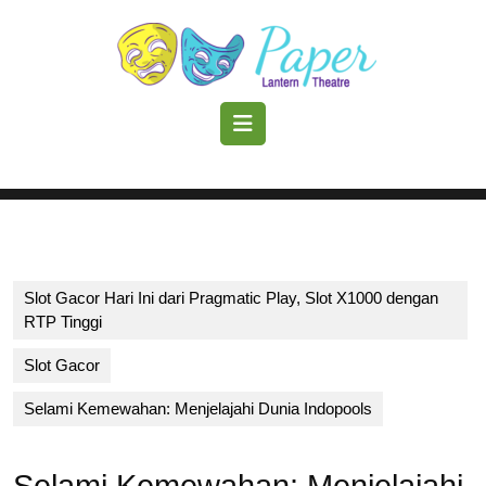
Skip
to
content
Skip
to
Open
content
Button
Slot Gacor Hari Ini dari Pragmatic Play, Slot X1000 dengan
RTP Tinggi
Slot Gacor
Selami Kemewahan: Menjelajahi Dunia Indopools