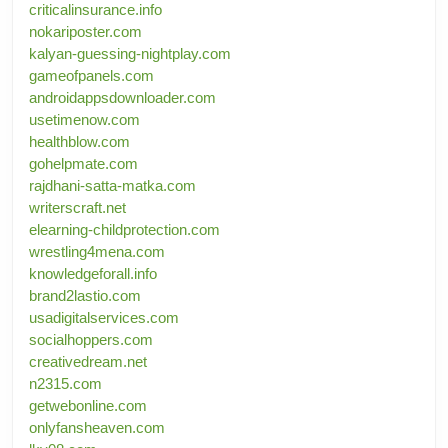
criticalinsurance.info
nokariposter.com
kalyan-guessing-nightplay.com
gameofpanels.com
androidappsdownloader.com
usetimenow.com
healthblow.com
gohelpmate.com
rajdhani-satta-matka.com
writerscraft.net
elearning-childprotection.com
wrestling4mena.com
knowledgeforall.info
brand2lastio.com
usadigitalservices.com
socialhoppers.com
creativedream.net
n2315.com
getwebonline.com
onlyfansheaven.com