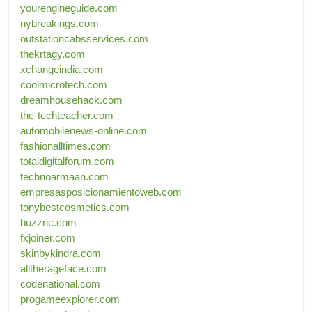
yourengineguide.com
nybreakings.com
outstationcabsservices.com
thekrtagy.com
xchangeindia.com
coolmicrotech.com
dreamhousehack.com
the-techteacher.com
automobilenews-online.com
fashionalltimes.com
totaldigitalforum.com
technoarmaan.com
empresasposicionamientoweb.com
tonybestcosmetics.com
buzznc.com
fxjoiner.com
skinbykindra.com
alltherageface.com
codenational.com
progameexplorer.com