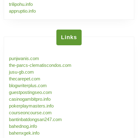
trilipohu.info
appruptio.info
Links
punjwanis.com
the-parcs-clematiscondos.com
jusu-gb.com
thecarepet.com
blogwriterplus.com
guestpostingseo.com
casinogambitpro.info
pokerplaymasters.info
courseoncourse.com
bantinbatdongsan247.com
bahednog.info
bahenxgek.info