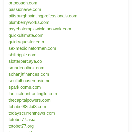
ortocoach.com
passionawe.com
pittsburghpaintingprofessionals.com
plumberryworks.com
psychoterapiawioletanowak.com
quickultimate.com
quirkyquester.com
sexmedicineformen.com
shiftripple.com
slotterpercaya.co
smartcoolbox.com
sohanjitfinances.com
soulfulhousemusic.net
sparklooms.com
tacticalcontractingllc.com
thecapitalpowers.com
tobabet88slot3.com
todayscurrentnews.com
totobet77.asia
totobet77.org