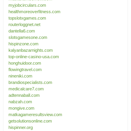
myjobcirculars.com
healthmoreoverfitness.com
topslotxgames.com
routerloggnet.net
dantella6.com
slotsgamesone.com
hispinzone.com
kalyanbazarnights.com
top-online-casino-usa.com
honghuidoor.com
flowingtravel.com
nineniki.com
brandiospecialists.com
medicalcare7.com
adtennaball.com
nabzah.com
mongive.com
matkagameresultsview.com
getsolutionsonline.com
hispinner.org