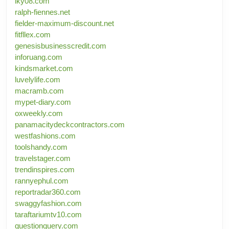
lky08.com
ralph-fiennes.net
fielder-maximum-discount.net
fitfllex.com
genesisbusinesscredit.com
inforuang.com
kindsmarket.com
luvelylife.com
macramb.com
mypet-diary.com
oxweekly.com
panamacitydeckcontractors.com
westfashions.com
toolshandy.com
travelstager.com
trendinspires.com
rannyephul.com
reportradar360.com
swaggyfashion.com
taraftariumtv10.com
questionquery.com