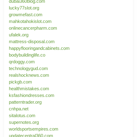
dubai360blog.com
lucky77slot.org
growmefast.com
mahkotahokislot.com
onlinecancerpharm.com
ufalek.org
mattress-disposal.com
happyflooringandcabinets.com
bodybuildinglife.co
qrdoggy.com
technologygud.com
realshocknews.com
pickgb.com
healthmistakes.com
ksfashiondresses.com
patterntrader.org
cnhpa.net
sitalotus.com
supernotes.org
worldsportsempires.com
updatecentral360.com