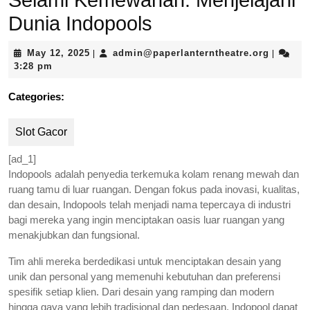
Selami Kemewahan: Menjelajahi
Dunia Indopools
May
admin@p
May 12, 2025
admin@paperlanterntheatre.org
|
|
12,
3:28 pm
2025
Categories:
Slot Gacor
[ad_1]
Indopools adalah penyedia terkemuka kolam renang mewah dan
ruang tamu di luar ruangan. Dengan fokus pada inovasi, kualitas,
dan desain, Indopools telah menjadi nama tepercaya di industri
bagi mereka yang ingin menciptakan oasis luar ruangan yang
menakjubkan dan fungsional.
Tim ahli mereka berdedikasi untuk menciptakan desain yang
unik dan personal yang memenuhi kebutuhan dan preferensi
spesifik setiap klien. Dari desain yang ramping dan modern
hingga gaya yang lebih tradisional dan pedesaan, Indopool dapat