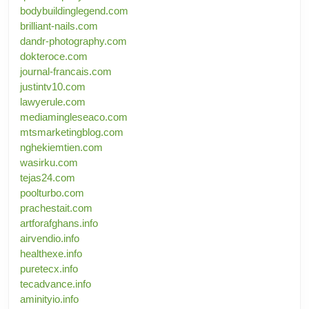
bodybuildinglegend.com
brilliant-nails.com
dandr-photography.com
dokteroce.com
journal-francais.com
justintv10.com
lawyerule.com
mediamingleseaco.com
mtsmarketingblog.com
nghekiemtien.com
wasirku.com
tejas24.com
poolturbo.com
prachestait.com
artforafghans.info
airvendio.info
healthexe.info
puretecx.info
tecadvance.info
aminityio.info