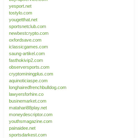
yesport.net
tostylo.com
yougetthat.net
sportsnetclub.com
newbestcrypto.com
oxfordsave.com
iclassicgames.com
saung-artikel.com
fasthokivip2.com
observersports.com
cryptominingplus.com
aquinoticiaspe.com
longhairedfrenchbulldog.com
lawyersforhire.co
businemarket.com
matahari88play.net
moneydescriptor.com
youthsmagazine.com
painaidee.net
sportsdarkest.com