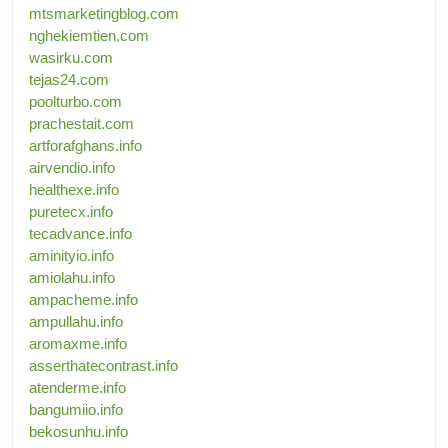
mtsmarketingblog.com
nghekiemtien.com
wasirku.com
tejas24.com
poolturbo.com
prachestait.com
artforafghans.info
airvendio.info
healthexe.info
puretecx.info
tecadvance.info
aminityio.info
amiolahu.info
ampacheme.info
ampullahu.info
aromaxme.info
asserthatecontrast.info
atenderme.info
bangumiio.info
bekosunhu.info