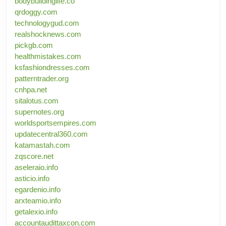
bodybuildinglife.co
qrdoggy.com
technologygud.com
realshocknews.com
pickgb.com
healthmistakes.com
ksfashiondresses.com
patterntrader.org
cnhpa.net
sitalotus.com
supernotes.org
worldsportsempires.com
updatecentral360.com
katamastah.com
zqscore.net
aseleraio.info
asticio.info
egardenio.info
arxteamio.info
getalexio.info
accountaudittaxcon.com