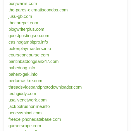
punjwanis.com
the-parcs-clematiscondos.com
jusu-gb.com
thecarepet.com
blogwriterplus.com
guestpostingseo.com
casinogambitpro.info
pokerplaymasters.info
courseoncourse.com
bantinbatdongsan247.com
bahednog.info
bahenxgek.info
pertamaskre.com
threadsvideoandphotodownloader.com
techgiddy.com
usalivenetwork.com
jackpotrushonline.info
ucnewshindi.com
freecellphonedatabase.com
gamersrope.com