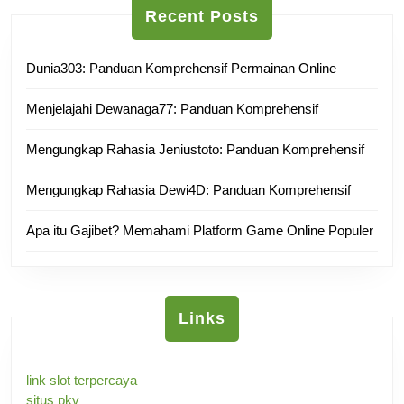
Recent Posts
Dunia303: Panduan Komprehensif Permainan Online
Menjelajahi Dewanaga77: Panduan Komprehensif
Mengungkap Rahasia Jeniustoto: Panduan Komprehensif
Mengungkap Rahasia Dewi4D: Panduan Komprehensif
Apa itu Gajibet? Memahami Platform Game Online Populer
Links
link slot terpercaya
situs pkv