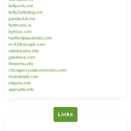
bollym4u.me
bolly2tollyblog.me
pandaclub.me
flyttevask.io
byhous.com
hartfordplazahotel.com
m-918kissapk.com
nabavkame.info
gakbiasa.com
iflowerhu.info
chicagocrystalconnection.com
imanabadii.com
trilipohu.info
appruptio.info
Links