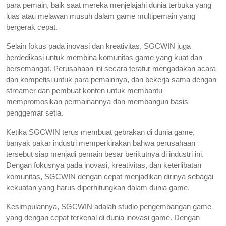
para pemain, baik saat mereka menjelajahi dunia terbuka yang
luas atau melawan musuh dalam game multipemain yang
bergerak cepat.
Selain fokus pada inovasi dan kreativitas, SGCWIN juga
berdedikasi untuk membina komunitas game yang kuat dan
bersemangat. Perusahaan ini secara teratur mengadakan acara
dan kompetisi untuk para pemainnya, dan bekerja sama dengan
streamer dan pembuat konten untuk membantu
mempromosikan permainannya dan membangun basis
penggemar setia.
Ketika SGCWIN terus membuat gebrakan di dunia game,
banyak pakar industri memperkirakan bahwa perusahaan
tersebut siap menjadi pemain besar berikutnya di industri ini.
Dengan fokusnya pada inovasi, kreativitas, dan keterlibatan
komunitas, SGCWIN dengan cepat menjadikan dirinya sebagai
kekuatan yang harus diperhitungkan dalam dunia game.
Kesimpulannya, SGCWIN adalah studio pengembangan game
yang dengan cepat terkenal di dunia inovasi game. Dengan