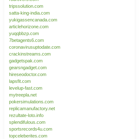
tripssolution.com
satta-king-india.com
yukigassencanada.com
articlehorizone.com
yuqqbbzp.com
7betagents6.com
coronavirusuptodate.com
crackinstreams.com
gadgetspak.com
gearsngadget.com
hireseodoctor.com
lapsfit.com
levelup-fast.com
mytreepla.net
pokersimulations.com
replicamanufactory.net
rezultate-loto.info
splendifulous.com
sportsrecords4u.com
topceleberites.com