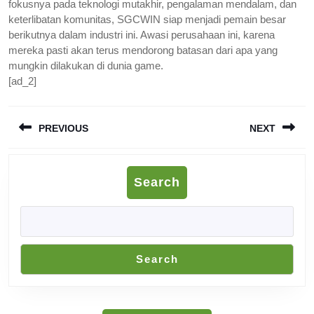
fokusnya pada teknologi mutakhir, pengalaman mendalam, dan
keterlibatan komunitas, SGCWIN siap menjadi pemain besar
berikutnya dalam industri ini. Awasi perusahaan ini, karena
mereka pasti akan terus mendorong batasan dari apa yang
mungkin dilakukan di dunia game.
[ad_2]
Post
PREVIOUS
NEXT
navigation
Previous
Next
post:
post:
Search
Search