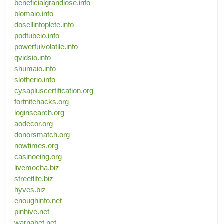
beneficialgrandiose.info
blomaio.info
dosellinfoplete.info
podtubeio.info
powerfulvolatile.info
qvidsio.info
shumaio.info
slotherio.info
cysapluscertification.org
fortnitehacks.org
loginsearch.org
aodecor.org
donorsmatch.org
nowtimes.org
casinoeing.org
livemocha.biz
streetlife.biz
hyves.biz
enoughinfo.net
pinhive.net
warnabet.net