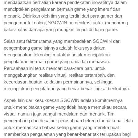
mendapatkan perhatian karena pendekatan inovatifnya dalam
menciptakan pengalaman bermain game yang imersif dan
menarik. Didirikan oleh tim yang terdiri dari para gamer dan
penggemar teknologi, SGCWIN berdedikasi untuk mendorong
batas-batas dari apa yang mungkin terjadi di dunia game.
Salah satu faktor utama yang membedakan SGCWIN dari
pengembang game lainnya adalah fokusnya dalam
menggunakan teknologi mutakhir untuk menciptakan
pengalaman bermain game yang unik dan menawan.
Perusahaan ini terus mencari cara-cara baru untuk
menggabungkan realitas virtual, realitas tertambah, dan
kecerdasan buatan ke dalam permainannya, sehingga
menciptakan pengalaman yang benar-benar tingkat berikutnya.
Aspek lain dari kesuksesan SGCWIN adalah komitmennya
untuk menciptakan game yang tidak hanya memukau secara
visual, namun juga sangat mendalam dan menarik. Tim
pengembang dan desainer perusahaan bekerja tanpa kenal lelah
untuk memastikan bahwa setiap game yang mereka buat
memberikan pengalaman yang benar-benar tak terlupakan bagi