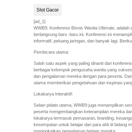
Slot Gacor
[ad_1]
WWB9, Konferensi Bisnis Wanita Ultimate, adala
berlangsung baru -baru ini. Konferensi ini menampi
informatif, peluang jaringan, dan banyak lagi. Beri
Pembicara utama:
Salah satu aspek yang paling dinanti dari konfere
berbagai kelompok pengusaha wanita yang sukses,
dan pengalaman mereka dengan para peserta. Dari
utama memberikan pengetahuan dan inspirasi yang
Lokakarya Interaktif:
Selain pidato utama, WWB9 juga menampilkan sera
peserta mengembangkan keterampilan mereka dan
lokakarya termasuk pemasaran, branding, keuanga
kesempatan untuk belajar dari para ahli di bidang 
meningkatkan pengalaman belajar mereka.