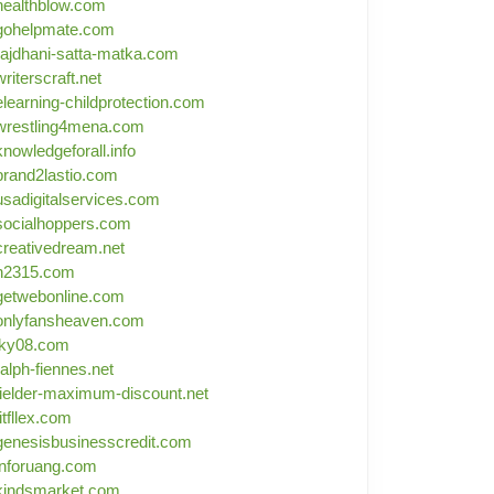
healthblow.com
gohelpmate.com
rajdhani-satta-matka.com
writerscraft.net
elearning-childprotection.com
wrestling4mena.com
knowledgeforall.info
brand2lastio.com
usadigitalservices.com
socialhoppers.com
creativedream.net
n2315.com
getwebonline.com
onlyfansheaven.com
lky08.com
ralph-fiennes.net
fielder-maximum-discount.net
fitfllex.com
genesisbusinesscredit.com
inforuang.com
kindsmarket.com