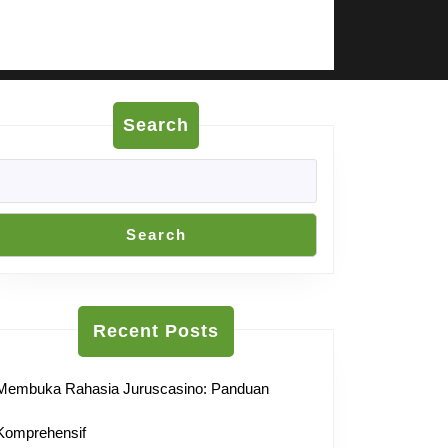
Search
Search
Recent Posts
Membuka Rahasia Juruscasino: Panduan
Komprehensif