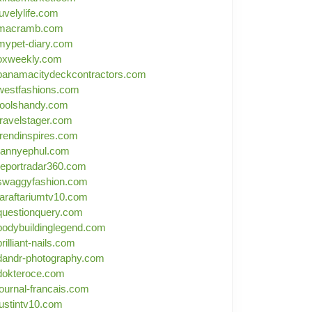
luvelylife.com
macramb.com
mypet-diary.com
oxweekly.com
panamacitydeckcontractors.com
westfashions.com
toolshandy.com
travelstager.com
trendinspires.com
rannyephul.com
reportradar360.com
swaggyfashion.com
taraftariumtv10.com
questionquery.com
bodybuildinglegend.com
brilliant-nails.com
dandr-photography.com
dokteroce.com
journal-francais.com
justintv10.com