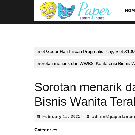
Skip
to
HOM
content
Skip
to
content
Slot Gacor Hari Ini dari Pragmatic Play, Slot X1
Sorotan menarik dari WWB9: Konferensi Bisnis Wa
Sorotan menarik d
Bisnis Wanita Tera
February
February 13, 2025
admin@paperlantern
|
13,
2025
Categories: