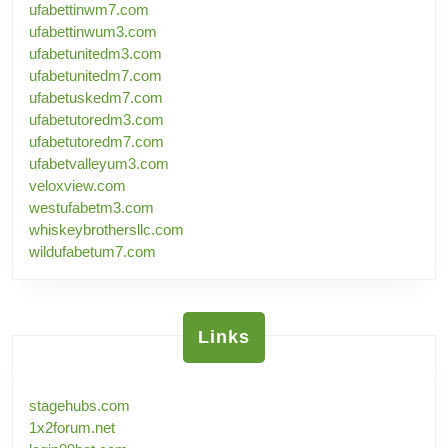
ufabettinwm7.com
ufabettinwum3.com
ufabetunitedm3.com
ufabetunitedm7.com
ufabetuskedm7.com
ufabetutoredm3.com
ufabetutoredm7.com
ufabetvalleyum3.com
veloxview.com
westufabetm3.com
whiskeybrothersllc.com
wildufabetum7.com
Links
stagehubs.com
1x2forum.net