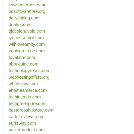
lewisenterprises.net
pcsoftwarefree.org
dailylinking.com
dnafyx.com
giocolenuvole.com
iyouessential.com
withloveamity.com
youlearncode.com
fxyatirim.com
abbuguide.com
technologyresult.com
webhostingoffers.org
whatszow.com
ehomeamerca.com
techintendo.com
techgreenpure.com
bestdropshipstore.com
cartelreviews.com
surfsway.com
nailartproduct.com