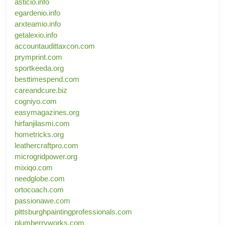
asticio.info
egardenio.info
arxteamio.info
getalexio.info
accountaudittaxcon.com
prymprint.com
sportkeeda.org
besttimespend.com
careandcure.biz
cogniyo.com
easymagazines.org
hirfanjilasmi.com
hometricks.org
leathercraftpro.com
microgridpower.org
mixiqo.com
needglobe.com
ortocoach.com
passionawe.com
pittsburghpaintingprofessionals.com
plumberryworks.com