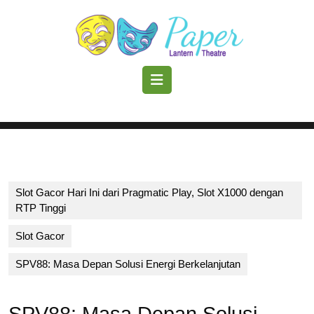
Skip
to
content
Skip
to
Open
content
Button
Slot Gacor Hari Ini dari Pragmatic Play, Slot X1000 dengan
RTP Tinggi
Slot Gacor
SPV88: Masa Depan Solusi Energi Berkelanjutan