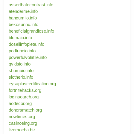
asserthatecontrast.info
atenderme.info
bangumiio.info
bekosunhu.info
beneficialgrandiose.info
blomaio.info
dosellinfoplete.info
podtubeio.info
powerfulvolatile.info
qvidsio.info
shumaio.info
slotherio.info
cysapluscertification.org
fortnitehacks.org
loginsearch.org
aodecor.org
donorsmatch.org
nowtimes.org
casinoeing.org
livemocha.biz