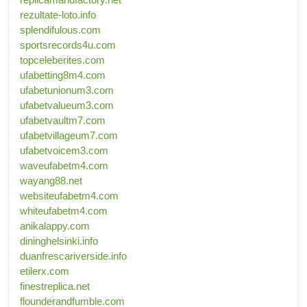
rezultate-loto.info
splendifulous.com
sportsrecords4u.com
topceleberites.com
ufabetting8m4.com
ufabetunionum3.com
ufabetvalueum3.com
ufabetvaultm7.com
ufabetvillageum7.com
ufabetvoicem3.com
waveufabetm4.com
wayang88.net
websiteufabetm4.com
whiteufabetm4.com
anikalappy.com
dininghelsinki.info
duanfrescariverside.info
etilerx.com
finestreplica.net
flounderandfumble.com