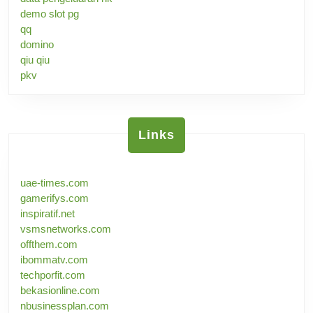
demo slot pg
qq
domino
qiu qiu
pkv
Links
uae-times.com
gamerifys.com
inspiratif.net
vsmsnetworks.com
offthem.com
ibommatv.com
techporfit.com
bekasionline.com
nbusinessplan.com