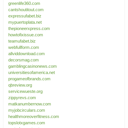
greenlife360.com
cantshoutitout.com
expressufabet.biz
mypuertoplata.net
thepioneerxpress.com
howtofixissue.com
teamufabet.biz
webfullform.com
allviddownload.com
decorsmag.com
gamblingcasinonews.com
universitiesofamerica.net
progameofbrands.com
qbreview.org
servicewueste.org
zippyrevs.com
matkanumbernow.com
myjobcirculars.com
healthmoreoverfitness.com
topslotxgames.com