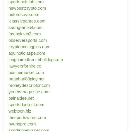
sportsnetclub.com
newbestcrypto.com
oxfordsave.com
iclassicgames.com
saung-artikel.com
fasthokivip2.com
observersports.com
cryptominingplus.com
aquinoticiaspe.com
longhairedfrenchbulldog.com
lawyersforhire.co
businemarket.com
matahari88play.net
moneydescriptor.com
youthsmagazine.com
painaidee.net
sportsdarkest.com
webtoon.biz
thesportswires.com
hyungpro.com
sportingnewsnet.com