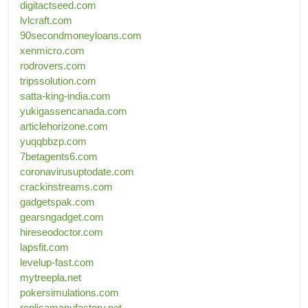
digitactseed.com
lvlcraft.com
90secondmoneyloans.com
xenmicro.com
rodrovers.com
tripssolution.com
satta-king-india.com
yukigassencanada.com
articlehorizone.com
yuqqbbzp.com
7betagents6.com
coronavirusuptodate.com
crackinstreams.com
gadgetspak.com
gearsngadget.com
hireseodoctor.com
lapsfit.com
levelup-fast.com
mytreepla.net
pokersimulations.com
replicamanufactory.net