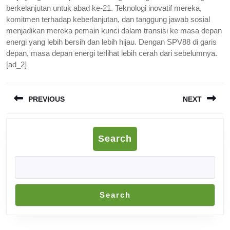
berkelanjutan untuk abad ke-21. Teknologi inovatif mereka,
komitmen terhadap keberlanjutan, dan tanggung jawab sosial
menjadikan mereka pemain kunci dalam transisi ke masa depan
energi yang lebih bersih dan lebih hijau. Dengan SPV88 di garis
depan, masa depan energi terlihat lebih cerah dari sebelumnya.
[ad_2]
Post
PREVIOUS
NEXT
navigation
Previous
Next
post:
post:
Search
Search