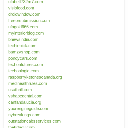
ufabett732m7.com
visiofood.com
droidwindow.com
freeprsubmission.com
ufagold666.com
myinteriorblog.com
bnewsindia.com
techiepick.com
bamzyshop.com
pondycars.com
techonfutures.com
techoologic.com
raspberryketonescanada.org
medihealthrules.com
usathrill.com
vshapedental.com
canfandalucia.org
yourengineguide.com
nybreakings.com
outstationcabsservices.com
thekrtagy.com