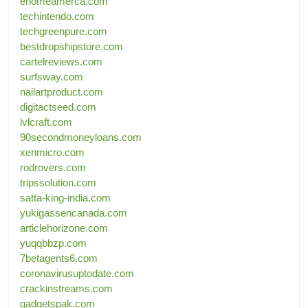
ehomeamerca.com
techintendo.com
techgreenpure.com
bestdropshipstore.com
cartelreviews.com
surfsway.com
nailartproduct.com
digitactseed.com
lvlcraft.com
90secondmoneyloans.com
xenmicro.com
rodrovers.com
tripssolution.com
satta-king-india.com
yukigassencanada.com
articlehorizone.com
yuqqbbzp.com
7betagents6.com
coronavirusuptodate.com
crackinstreams.com
gadgetspak.com