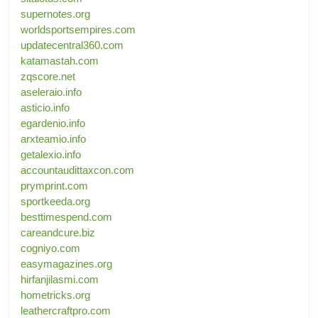
supernotes.org
worldsportsempires.com
updatecentral360.com
katamastah.com
zqscore.net
aseleraio.info
asticio.info
egardenio.info
arxteamio.info
getalexio.info
accountaudittaxcon.com
prymprint.com
sportkeeda.org
besttimespend.com
careandcure.biz
cogniyo.com
easymagazines.org
hirfanjilasmi.com
hometricks.org
leathercraftpro.com