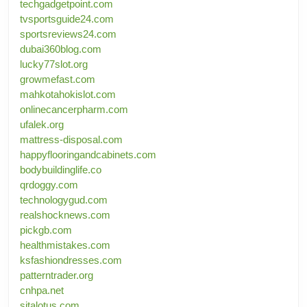
techgadgetpoint.com
tvsportsguide24.com
sportsreviews24.com
dubai360blog.com
lucky77slot.org
growmefast.com
mahkotahokislot.com
onlinecancerpharm.com
ufalek.org
mattress-disposal.com
happyflooringandcabinets.com
bodybuildinglife.co
qrdoggy.com
technologygud.com
realshocknews.com
pickgb.com
healthmistakes.com
ksfashiondresses.com
patterntrader.org
cnhpa.net
sitalotus.com