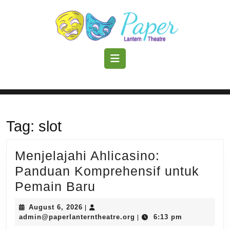
Skip
to
content
Skip
to
Open
content
Button
Tag:
slot
Menjelajahi Ahlicasino:
Panduan Komprehensif untuk
Menjelajahi
Pemain Baru
Ahlicasino:
August
August 6, 2026
|
Panduan
6,
admin@paperlanterntheat
admin@paperlanterntheatre.org
6:13 pm
|
2026