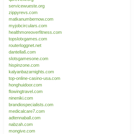
servicewueste.org
zippyrevs.com
matkanumbernow.com
myjobcirculars.com
healthmoreoverfitness.com
topslotxgames.com
routerloggnet.net
dantella6.com
slotsgamesone.com
hispinzone.com
kalyanbazarnights.com
top-online-casino-usa.com
honghuidoor.com
flowingtravel.com
nineniki.com
brandiospecialists.com
medicalcare7.com
adtennaball.com
nabzah.com
mongive.com