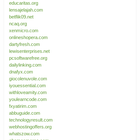
educaritas.org
lensajelajah.com
betflik09.net
ncaq.org
xenmicro.com
onlineshopera.com
dartyfresh.com
lewisenterprises.net
pcsoftwarefree.org
dailylinking.com
dnafyx.com
giocolenuvole.com
iyouessential.com
withloveamity.com
youlearncode.com
fxyatirim.com
abbuguide.com
technologyresult.com
webhostingoffers.org
whatszow.com