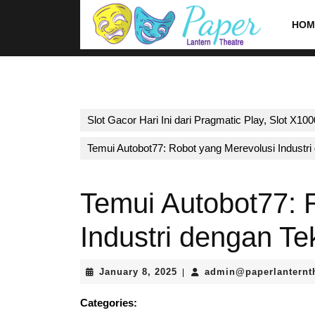
Skip
to
HOM
content
Skip
to
content
Slot Gacor Hari Ini dari Pragmatic Play, Slot X1
Temui Autobot77: Robot yang Merevolusi Industri
Temui Autobot77: 
Industri dengan Te
January
January 8, 2025
admin@paperlanternth
|
8,
2025
Categories: