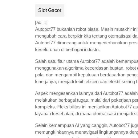
Slot Gacor
[ad_1]
Autobot77 bukanlah robot biasa. Mesin mutakhir ini
mengubah cara berpikir kita tentang otomatisasi da
Autobot77 dirancang untuk menyederhanakan proses
keseluruhan di berbagai industri.
Salah satu fitur utama Autobot77 adalah kemampua
menggunakan algoritma kecerdasan buatan, robot da
pola, dan mengambil keputusan berdasarkan penga
kinerjanya, menjadi lebih efisien dan efektif seiring
Aspek mengesankan lainnya dari Autobot77 adalah
melakukan berbagai tugas, mulai dari pekerjaan p
kompleks. Fleksibilitas ini menjadikan Autobot77 as
layanan kesehatan, di mana otomatisasi menjadi s
Selain kemampuan AI yang canggih, Autobot77 jug
memungkinkannya menavigasi lingkungannya dengan 