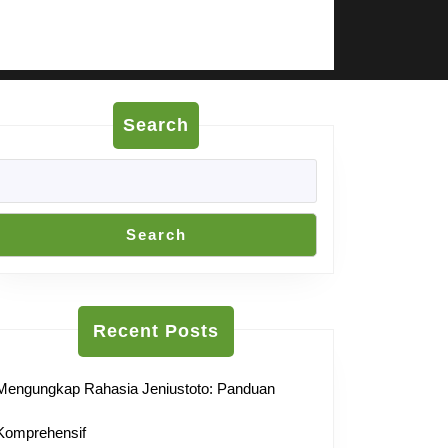
Search
Search
Recent Posts
Mengungkap Rahasia Jeniustoto: Panduan
Komprehensif