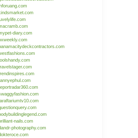
inforuang.com
kindsmarket.com
luvelylife.com
macramb.com
mypet-diary.com
oxweekly.com
panamacitydeckcontractors.com
westfashions.com
toolshandy.com
travelstager.com
trendinspires.com
rannyephul.com
reportradar360.com
swaggyfashion.com
taraftariumtv10.com
questionquery.com
bodybuildinglegend.com
brilliant-nails.com
dandr-photography.com
dokteroce.com