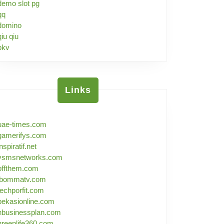
demo slot pg
qq
domino
qiu qiu
pkv
Links
uae-times.com
gamerifys.com
inspiratif.net
vsmsnetworks.com
offthem.com
ibommatv.com
techporfit.com
bekasionline.com
nbusinessplan.com
greenlife360.com