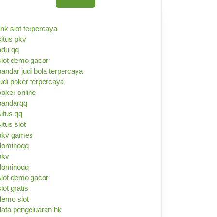
link slot terpercaya
situs pkv
adu qq
slot demo gacor
bandar judi bola terpercaya
judi poker terpercaya
poker online
bandarqq
situs qq
situs slot
pkv games
dominoqq
pkv
dominoqq
slot demo gacor
slot gratis
demo slot
data pengeluaran hk