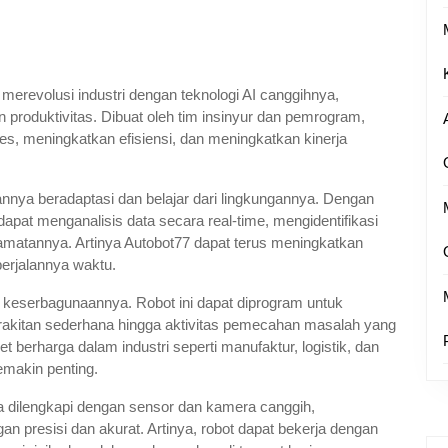
 merevolusi industri dengan teknologi AI canggihnya,
n produktivitas. Dibuat oleh tim insinyur dan pemrogram,
, meningkatkan efisiensi, dan meningkatkan kinerja
nnya beradaptasi dan belajar dari lingkungannya. Dengan
pat menganalisis data secara real-time, mengidentifikasi
matannya. Artinya Autobot77 dapat terus meningkatkan
 berjalannya waktu.
 keserbagunaannya. Robot ini dapat diprogram untuk
erakitan sederhana hingga aktivitas pemecahan masalah yang
et berharga dalam industri seperti manufaktur, logistik, dan
emakin penting.
a dilengkapi dengan sensor dan kamera canggih,
presisi dan akurat. Artinya, robot dapat bekerja dengan