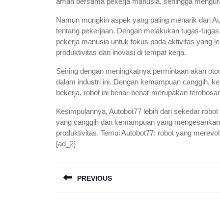
aman bersama pekerja manusia, sehingga mengurang
Namun mungkin aspek yang paling menarik dari Auto
tentang pekerjaan. Dengan melakukan tugas-tuga
pekerja manusia untuk fokus pada aktivitas yang le
produktivitas dan inovasi di tempat kerja.
Seiring dengan meningkatnya permintaan akan otom
dalam industri ini. Dengan kemampuan canggih, k
bekerja, robot ini benar-benar merupakan terobosa
Kesimpulannya, Autobot77 lebih dari sekedar robot 
yang canggih dan kemampuan yang mengesankan, m
produktivitas. Temui Autobot77: robot yang merevol
[ad_2]
Post
PREVIOUS
navigation
Previous
post: