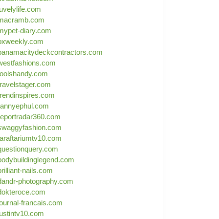
luvelylife.com
macramb.com
mypet-diary.com
oxweekly.com
panamacitydeckcontractors.com
westfashions.com
toolshandy.com
travelstager.com
trendinspires.com
rannyephul.com
reportradar360.com
swaggyfashion.com
taraftariumtv10.com
questionquery.com
bodybuildinglegend.com
brilliant-nails.com
dandr-photography.com
dokteroce.com
journal-francais.com
justintv10.com