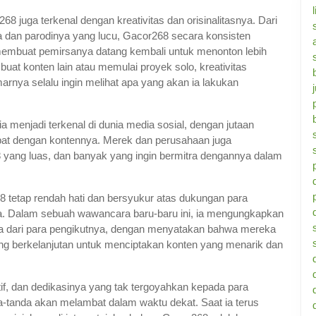
8 juga terkenal dengan kreativitas dan orisinalitasnya. Dari
a dan parodinya yang lucu, Gacor268 secara konsisten
embuat pemirsanya datang kembali untuk menonton lebih
buat konten lain atau memulai proyek solo, kreativitas
rnya selalu ingin melihat apa yang akan ia lakukan
a menjadi terkenal di dunia media sosial, dengan jutaan
ibat dengan kontennya. Merek dan perusahaan juga
yang luas, dan banyak yang ingin bermitra dengannya dalam
 tetap rendah hati dan bersyukur atas dukungan para
a. Dalam sebuah wawancara baru-baru ini, ia mengungkapkan
ima dari para pengikutnya, dengan menyatakan bahwa mereka
ang berkelanjutan untuk menciptakan konten yang menarik dan
if, dan dedikasinya yang tak tergoyahkan kepada para
tanda akan melambat dalam waktu dekat. Saat ia terus