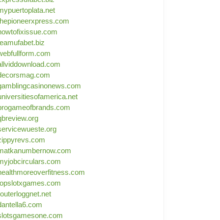
mypuertoplata.net
thepioneerxpress.com
howtofixissue.com
teamufabet.biz
webfullform.com
allviddownload.com
decorsmag.com
gamblingcasinonews.com
universitiesofamerica.net
progameofbrands.com
qbreview.org
servicewueste.org
zippyrevs.com
matkanumbernow.com
myjobcirculars.com
healthmoreoverfitness.com
topslotxgames.com
routerloggnet.net
dantella6.com
slotsgamesone.com