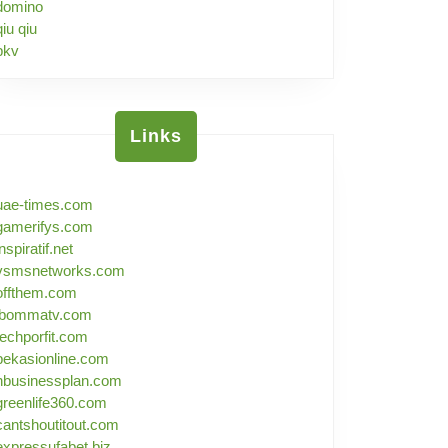
domino
qiu qiu
pkv
Links
uae-times.com
gamerifys.com
inspiratif.net
vsmsnetworks.com
offthem.com
ibommatv.com
techporfit.com
bekasionline.com
nbusinessplan.com
greenlife360.com
cantshoutitout.com
expressufabet.biz