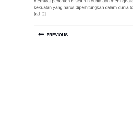
memikat penonton di seluruh dunia dan meninggalka
kekuatan yang harus diperhitungkan dalam dunia tok
[ad_2]
Post
PREVIOUS
navigation
Previous
post: